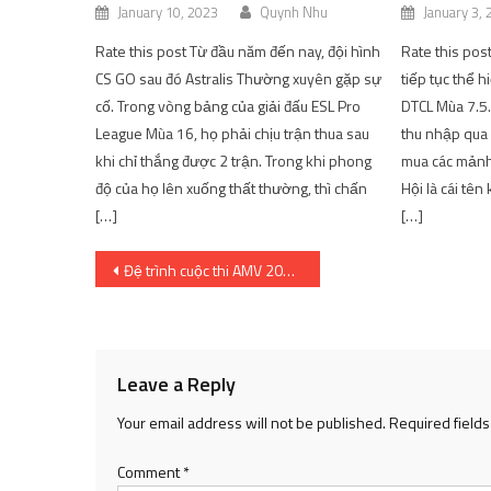
January 10, 2023
Quynh Nhu
January 3,
Rate this post Từ đầu năm đến nay, đội hình
Rate this pos
CS GO sau đó Astralis Thường xuyên gặp sự
tiếp tục thể 
cố. Trong vòng bảng của giải đấu ESL Pro
DTCL Mùa 7.5.
League Mùa 16, họ phải chịu trận thua sau
thu nhập qua 
khi chỉ thắng được 2 trận. Trong khi phong
mua các mảnh
độ của họ lên xuống thất thường, thì chấn
Hội là cái tên
[…]
[…]
Post
Đệ trình cuộc thi AMV 2023 MỞ!
navigation
Leave a Reply
Your email address will not be published.
Required field
Comment
*