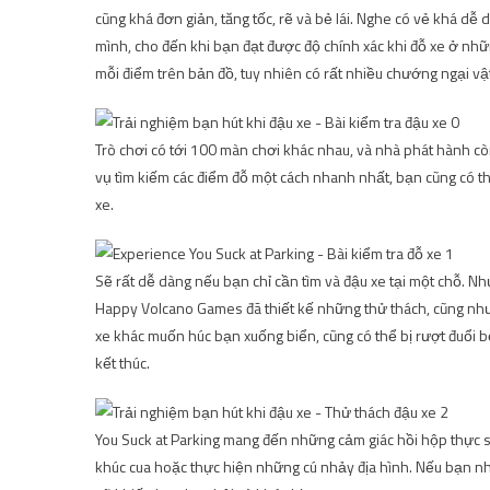
cũng khá đơn giản, tăng tốc, rẽ và bẻ lái. Nghe có vẻ khá dễ
mình, cho đến khi bạn đạt được độ chính xác khi đỗ xe ở nhữn
mỗi điểm trên bản đồ, tuy nhiên có rất nhiều chướng ngại vậ
Trò chơi có tới 100 màn chơi khác nhau, và nhà phát hành c
vụ tìm kiếm các điểm đỗ một cách nhanh nhất, bạn cũng có th
xe.
Sẽ rất dễ dàng nếu bạn chỉ cần tìm và đậu xe tại một chỗ. N
Happy Volcano Games đã thiết kế những thử thách, cũng như
xe khác muốn húc bạn xuống biển, cũng có thể bị rượt đuổi b
kết thúc.
You Suck at Parking mang đến những cảm giác hồi hộp thực 
khúc cua hoặc thực hiện những cú nhảy địa hình. Nếu bạn nhảy