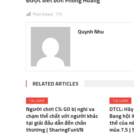
Được viết bởi:
Phong Hoang
Post Views:
775
Quynh Nhu
RELATED ARTICLES
TIN GAME
TIN GAME
Người chơi CS: GO bị nghi va
DTCL: Hãy
chạm thể chất với người khác
Bang hội 
tại giải đấu dẫn đến chấn
thế của m
thương | SharingFunVN
mùa 7.5 |