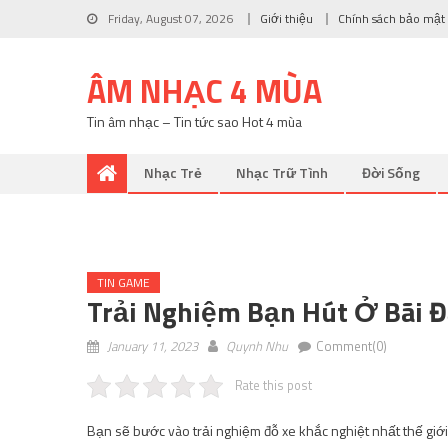
Friday, August 07, 2026
Giới thiệu
Chính sách bảo mật
ÂM NHẠC 4 MÙA
Tin âm nhạc – Tin tức sao Hot 4 mùa
Nhạc Trẻ
Nhạc Trữ Tình
Đời Sống
TIN GAME
Trải Nghiệm Bạn Hút Ở Bãi Đ
January 11, 2023
Quynh Nhu
Comment(0)
Rate this post
Bạn sẽ bước vào trải nghiệm đỗ xe khắc nghiệt nhất thế giới 