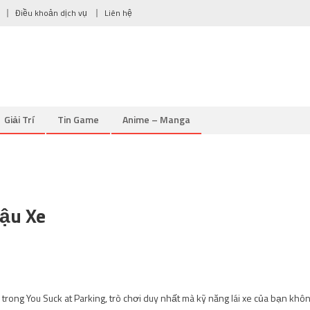
Điều khoản dịch vụ
Liên hệ
Giải Trí
Tin Game
Anime – Manga
ậu Xe
trong You Suck at Parking, trò chơi duy nhất mà kỹ năng lái xe của bạn khô