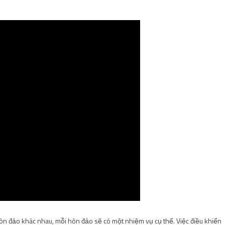
 hòn đảo khác nhau, mỗi hòn đảo sẽ có một nhiệm vụ cụ thể. Việc điều khiển