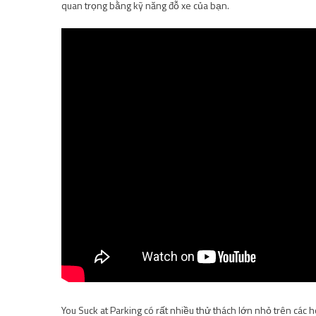
quan trọng bằng kỹ năng đỗ xe của bạn.
You Suck at Parking có rất nhiều thử thách lớn nhỏ trên các