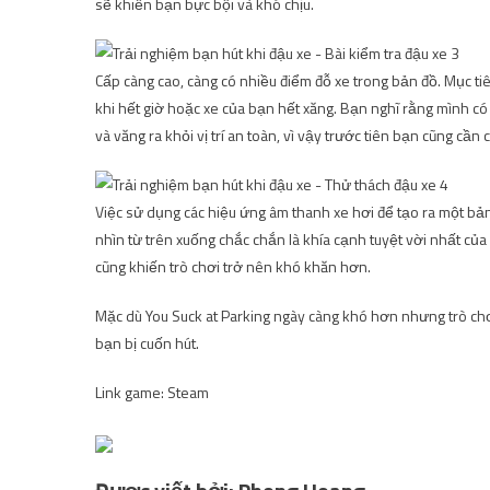
sẽ khiến bạn bực bội và khó chịu.
Cấp càng cao, càng có nhiều điểm đỗ xe trong bản đồ. Mục tiê
khi hết giờ hoặc xe của bạn hết xăng. Bạn nghĩ rằng mình c
và văng ra khỏi vị trí an toàn, vì vậy trước tiên bạn cũng cầ
Việc sử dụng các hiệu ứng âm thanh xe hơi để tạo ra một bản
nhìn từ trên xuống chắc chắn là khía cạnh tuyệt vời nhất của
cũng khiến trò chơi trở nên khó khăn hơn.
Mặc dù You Suck at Parking ngày càng khó hơn nhưng trò chơ
bạn bị cuốn hút.
Link game: Steam