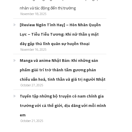
nhân và tác động đến thị trường
November 18, 2025
[Review Ngôn Tình Hay] – Hôn Nhân Quyền
Lực – Tiễu Tiễu Tương: Khi nữ thần y mặt
dày gặp thủ lĩnh quân sự huyền thoại
November 16, 2025
Manga và anime Nhật Bản: Khi những sản
phẩm giải trí trở thành tấm gương phản
chiếu văn hoá, tinh thần và giá trị người Nhật
October 27, 2025
Tuyển tập những bộ truyện có nam chính gia
trưởng với cả thế giới, dịu dàng với mỗi mình
em
October 21, 2025