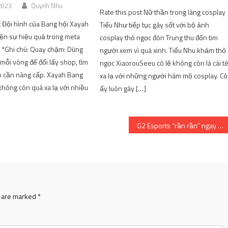
 2023
Quynh Nhu
Rate this post Nữ thần trong làng cosplay
t Đội hình của Bang hội Xayah
Tiểu Như tiếp tục gây sốt với bộ ảnh
hiện sự hiệu quả trong meta
cosplay thỏ ngọc đón Trung thu đốn tim
 *Ghi chú: Quay chậm: Dùng
người xem vì quá xinh. Tiểu Nhu khảm thỏ
mỗi vòng để đổi lấy shop, tìm
ngọc XiaorouSeeu có lẽ không còn là cái t
 cần nâng cấp. Xayah Bang
xa lạ với những người hâm mộ cosplay. Cô
 không còn quá xa lạ với nhiều
ấy luôn gây […]
G2 Esports “rần rần” ngay khi hay tin Saigon Buffalo sẽ tham dự CKTG 2022
s are marked
*