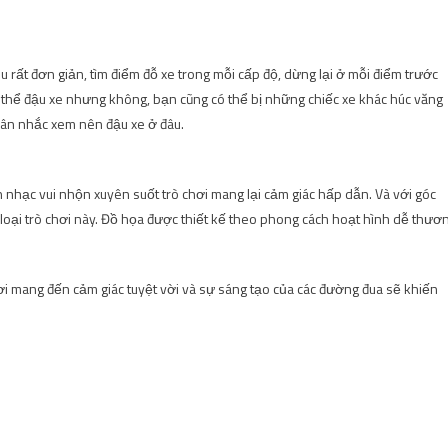
u rất đơn giản, tìm điểm đỗ xe trong mỗi cấp độ, dừng lại ở mỗi điểm trước
ó thể đậu xe nhưng không, bạn cũng có thể bị những chiếc xe khác húc văng
n cân nhắc xem nên đậu xe ở đâu.
 nhạc vui nhộn xuyên suốt trò chơi mang lại cảm giác hấp dẫn. Và với góc
 loại trò chơi này. Đồ họa được thiết kế theo phong cách hoạt hình dễ thươ
i mang đến cảm giác tuyệt vời và sự sáng tạo của các đường đua sẽ khiến