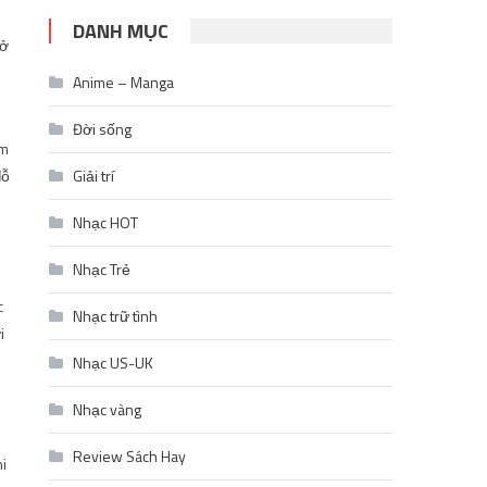
DANH MỤC
 ở
Anime – Manga
Đời sống
ệm
đỗ
Giải trí
Nhạc HOT
Nhạc Trẻ
c
Nhạc trữ tình
i
Nhạc US-UK
Nhạc vàng
Review Sách Hay
hi