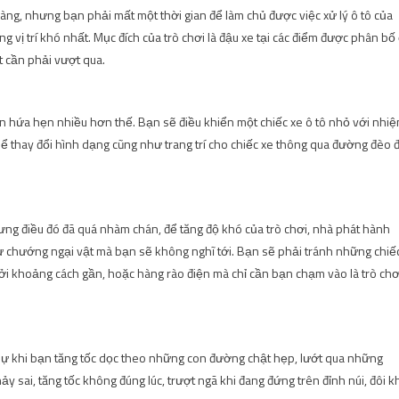
 dàng, nhưng bạn phải mất một thời gian để làm chủ được việc xử lý ô tô của
g vị trí khó nhất. Mục đích của trò chơi là đậu xe tại các điểm được phân bố
t cần phải vượt qua.
òn hứa hẹn nhiều hơn thế. Bạn sẽ điều khiển một chiếc xe ô tô nhỏ với nhi
ể thay đổi hình dạng cũng như trang trí cho chiếc xe thông qua đường đèo 
hưng điều đó đã quá nhàm chán, để tăng độ khó của trò chơi, nhà phát hành
 chướng ngại vật mà bạn sẽ không nghĩ tới. Bạn sẽ phải tránh những chiế
ởi khoảng cách gần, hoặc hàng rào điện mà chỉ cần bạn chạm vào là trò chơ
sự khi bạn tăng tốc dọc theo những con đường chật hẹp, lướt qua những
 sai, tăng tốc không đúng lúc, trượt ngã khi đang đứng trên đỉnh núi, đôi k