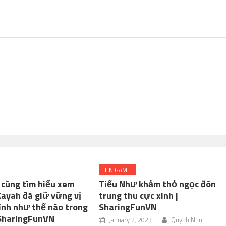
TIN GAME
 cùng tìm hiểu xem
Tiểu Như khảm thỏ ngọc đón
Xayah đã giữ vững vị
trung thu cực xinh |
ình như thế nào trong
SharingFunVN
 SharingFunVN
January 2, 2023
Quynh Nhu