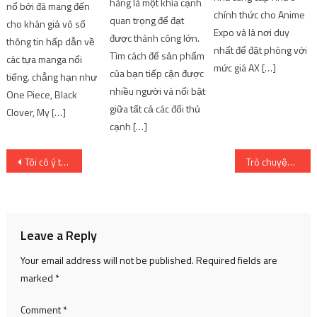
hàng là một khía cạnh
nổ bởi đã mang đến
chính thức cho Anime
quan trọng để đạt
cho khán giả vô số
Expo và là nơi duy
được thành công lớn.
thông tin hấp dẫn về
nhất để đặt phòng với
Tìm cách để sản phẩm
các tựa manga nổi
mức giá AX […]
của bạn tiếp cận được
tiếng. chẳng hạn như
nhiều người và nổi bật
One Piece, Black
giữa tất cả các đối thủ
Clover, My […]
cạnh […]
Post
Tôi có ý tưởng về Giấy phép quét tạm thời –
Trò chuyện GLORIO Tập 130: Các biến thể luật Dodgeball nâng cao
navigation
Leave a Reply
Your email address will not be published.
Required fields are
marked
*
Comment
*