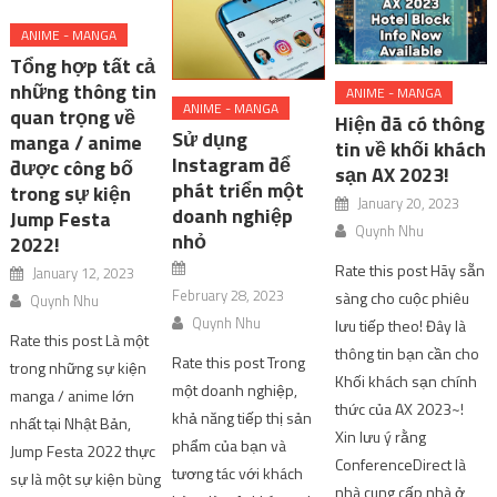
ANIME - MANGA
Tổng hợp tất cả
những thông tin
ANIME - MANGA
ANIME - MANGA
quan trọng về
Hiện đã có thông
Sử dụng
manga / anime
tin về khối khách
Instagram để
được công bố
sạn AX 2023!
phát triển một
trong sự kiện
January 20, 2023
doanh nghiệp
Jump Festa
Quynh Nhu
nhỏ
2022!
Rate this post Hãy sẵn
January 12, 2023
February 28, 2023
sàng cho cuộc phiêu
Quynh Nhu
Quynh Nhu
lưu tiếp theo! Đây là
Rate this post Là một
thông tin bạn cần cho
Rate this post Trong
trong những sự kiện
Khối khách sạn chính
một doanh nghiệp,
manga / anime lớn
thức của AX 2023~!
khả năng tiếp thị sản
nhất tại Nhật Bản,
Xin lưu ý rằng
phẩm của bạn và
Jump Festa 2022 thực
ConferenceDirect là
tương tác với khách
sự là một sự kiện bùng
nhà cung cấp nhà ở