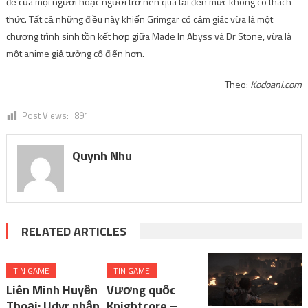
đề của mọi người hoặc người trở nên quá tải đến mức không có thách
thức. Tất cả những điều này khiến Grimgar có cảm giác vừa là một
chương trình sinh tồn kết hợp giữa Made In Abyss và Dr Stone, vừa là
một anime giả tưởng cổ điển hơn.
Theo:
Kodoani.com
Post Views:
891
Quynh Nhu
RELATED ARTICLES
TIN GAME
TIN GAME
Liên Minh Huyền
Vương quốc
Thoại: Udyr nhận
Knightcore –