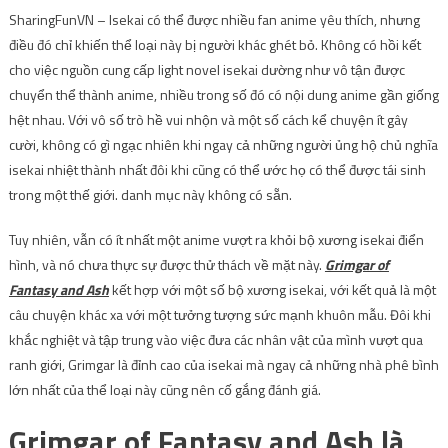
SharingFunVN – Isekai có thể được nhiều fan anime yêu thích, nhưng
điều đó chỉ khiến thể loại này bị người khác ghét bỏ. Không có hồi kết
cho việc nguồn cung cấp light novel isekai dường như vô tận được
chuyển thể thành anime, nhiều trong số đó có nội dung anime gần giống
hệt nhau. Với vô số trò hề vui nhộn và một số cách kể chuyện ít gây
cười, không có gì ngạc nhiên khi ngay cả những người ủng hộ chủ nghĩa
isekai nhiệt thành nhất đôi khi cũng có thể ước họ có thể được tái sinh
trong một thế giới. danh mục này không có sẵn.
Tuy nhiên, vẫn có ít nhất một anime vượt ra khỏi bộ xương isekai điển
hình, và nó chưa thực sự được thử thách về mặt này.
Grimgar of
Fantasy and Ash
kết hợp với một số bộ xương isekai, với kết quả là một
câu chuyện khác xa với một tưởng tượng sức mạnh khuôn mẫu. Đôi khi
khắc nghiệt và tập trung vào việc đưa các nhân vật của mình vượt qua
ranh giới, Grimgar là đỉnh cao của isekai mà ngay cả những nhà phê bình
lớn nhất của thể loại này cũng nên cố gắng đánh giá.
Grimgar of Fantasy and Ash là