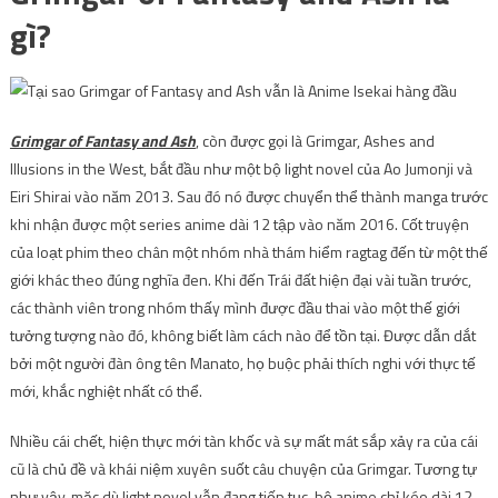
gì?
Grimgar of Fantasy and Ash
, còn được gọi là Grimgar, Ashes and
Illusions in the West, bắt đầu như một bộ light novel của Ao Jumonji và
Eiri Shirai vào năm 2013. Sau đó nó được chuyển thể thành manga trước
khi nhận được một series anime dài 12 tập vào năm 2016. Cốt truyện
của loạt phim theo chân một nhóm nhà thám hiểm ragtag đến từ một thế
giới khác theo đúng nghĩa đen. Khi đến Trái đất hiện đại vài tuần trước,
các thành viên trong nhóm thấy mình được đầu thai vào một thế giới
tưởng tượng nào đó, không biết làm cách nào để tồn tại. Được dẫn dắt
bởi một người đàn ông tên Manato, họ buộc phải thích nghi với thực tế
mới, khắc nghiệt nhất có thể.
Nhiều cái chết, hiện thực mới tàn khốc và sự mất mát sắp xảy ra của cái
cũ là chủ đề và khái niệm xuyên suốt câu chuyện của Grimgar. Tương tự
như vậy, mặc dù light novel vẫn đang tiếp tục, bộ anime chỉ kéo dài 12