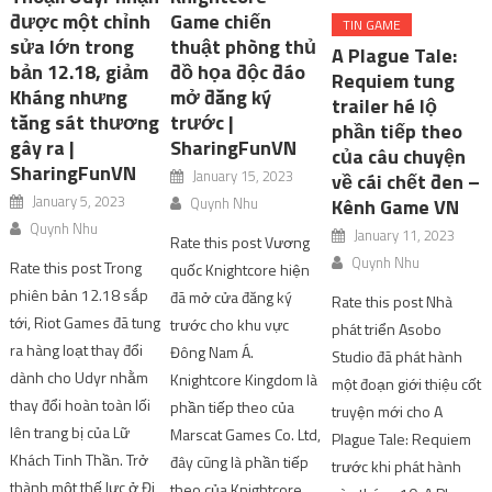
được một chỉnh
Game chiến
TIN GAME
sửa lớn trong
thuật phòng thủ
A Plague Tale:
bản 12.18, giảm
đồ họa độc đáo
Requiem tung
Kháng nhưng
mở đăng ký
trailer hé lộ
tăng sát thương
trước |
phần tiếp theo
gây ra |
SharingFunVN
của câu chuyện
SharingFunVN
January 15, 2023
về cái chết đen –
January 5, 2023
Quynh Nhu
Kênh Game VN
Quynh Nhu
January 11, 2023
Rate this post Vương
Quynh Nhu
Rate this post Trong
quốc Knightcore hiện
phiên bản 12.18 sắp
đã mở cửa đăng ký
Rate this post Nhà
tới, Riot Games đã tung
trước cho khu vực
phát triển Asobo
ra hàng loạt thay đổi
Đông Nam Á.
Studio đã phát hành
dành cho Udyr nhằm
Knightcore Kingdom là
một đoạn giới thiệu cốt
thay đổi hoàn toàn lối
phần tiếp theo của
truyện mới cho A
lên trang bị của Lữ
Marscat Games Co. Ltd,
Plague Tale: Requiem
Khách Tinh Thần. Trở
đây cũng là phần tiếp
trước khi phát hành
thành một thế lực ở Đi
theo của Knightcore