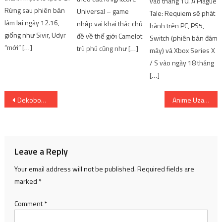
vào tháng 10. A Plague
Rừng sau phiên bản
Universal – game
Tale: Requiem sẽ phát
làm lại ngày 12.16,
nhập vai khai thác chủ
hành trên PC, PS5,
giống như Sivir, Udyr
đề về thế giới Camelot
Switch (phiên bản đám
“mới” […]
trù phú cũng như […]
mây) và Xbox Series X
/ S vào ngày 18 tháng
[…]
Post
Dekoboko Majo no Oyako Jijo – Đứa trẻ nhặt được trong rừng | SharingFunVN
Anime Uzaki-chan wa Asobitai! ca khúc chủ đề mới được tiết lộ | SharingFunVN
navigation
Leave a Reply
Your email address will not be published.
Required fields are
marked
*
Comment
*