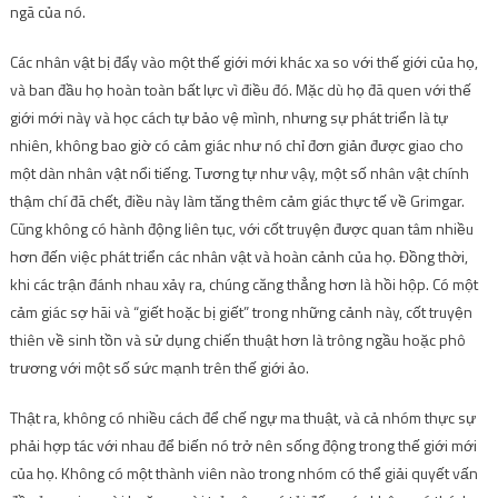
ngã của nó.
Các nhân vật bị đẩy vào một thế giới mới khác xa so với thế giới của họ,
và ban đầu họ hoàn toàn bất lực vì điều đó. Mặc dù họ đã quen với thế
giới mới này và học cách tự bảo vệ mình, nhưng sự phát triển là tự
nhiên, không bao giờ có cảm giác như nó chỉ đơn giản được giao cho
một dàn nhân vật nổi tiếng. Tương tự như vậy, một số nhân vật chính
thậm chí đã chết, điều này làm tăng thêm cảm giác thực tế về Grimgar.
Cũng không có hành động liên tục, với cốt truyện được quan tâm nhiều
hơn đến việc phát triển các nhân vật và hoàn cảnh của họ. Đồng thời,
khi các trận đánh nhau xảy ra, chúng căng thẳng hơn là hồi hộp. Có một
cảm giác sợ hãi và “giết hoặc bị giết” trong những cảnh này, cốt truyện
thiên về sinh tồn và sử dụng chiến thuật hơn là trông ngầu hoặc phô
trương với một số sức mạnh trên thế giới ảo.
Thật ra, không có nhiều cách để chế ngự ma thuật, và cả nhóm thực sự
phải hợp tác với nhau để biến nó trở nên sống động trong thế giới mới
của họ. Không có một thành viên nào trong nhóm có thể giải quyết vấn