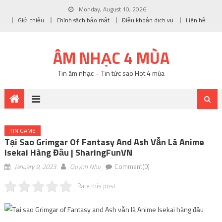
Monday, August 10, 2026
Giới thiệu
Chính sách bảo mật
Điều khoản dịch vụ
Liên hệ
ÂM NHẠC 4 MÙA
Tin âm nhạc – Tin tức sao Hot 4 mùa
TIN GAME
Tại Sao Grimgar Of Fantasy And Ash Vẫn Là Anime
Isekai Hàng Đầu | SharingFunVN
January 9, 2023
Quynh Nhu
Comment(0)
Rate this post