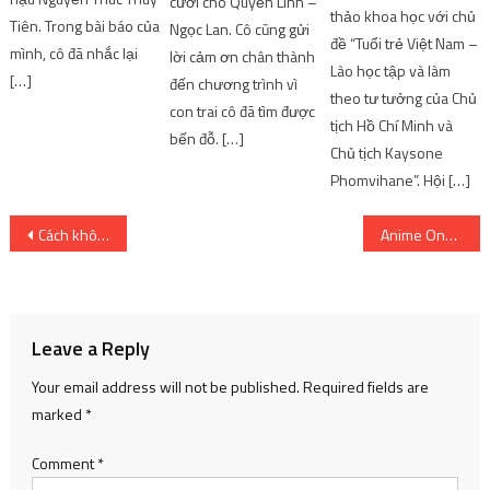
cưới cho Quyền Linh –
thảo khoa học với chủ
Tiên. Trong bài báo của
Ngọc Lan. Cô cũng gửi
đề “Tuổi trẻ Việt Nam –
mình, cô đã nhắc lại
lời cảm ơn chân thành
Lào học tập và làm
[…]
đến chương trình vì
theo tư tưởng của Chủ
con trai cô đã tìm được
tịch Hồ Chí Minh và
bến đỗ. […]
Chủ tịch Kaysone
Phomvihane”. Hội […]
Post
Cách khôi phục tin nhắn zalo dễ dàng nhất ai cũng có thể làm được
Anime One Piece và hàng loạt siêu phẩm khác ngừng phát sóng vì bị hack
navigation
Leave a Reply
Your email address will not be published.
Required fields are
marked
*
Comment
*