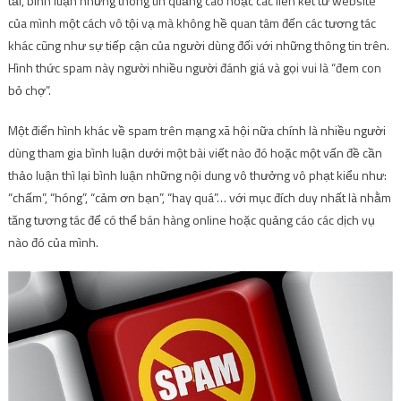
tải, bình luận những thông tin quảng cáo hoặc các liên kết từ website
của mình một cách vô tội vạ mà không hề quan tâm đến các tương tác
khác cũng như sự tiếp cận của người dùng đối với những thông tin trên.
Hình thức spam này người nhiều người đánh giá và gọi vui là “đem con
bỏ chợ”.
Một điển hình khác về spam trên mạng xã hội nữa chính là nhiều người
dùng tham gia bình luận dưới một bài viết nào đó hoặc một vấn đề cần
thảo luận thì lại bình luận những nội dung vô thưởng vô phạt kiểu như:
“chấm”, “hóng”, “cảm ơn bạn”, “hay quá”… với mục đích duy nhất là nhằm
tăng tương tác để có thể bán hàng online hoặc quảng cáo các dịch vụ
nào đó của mình.