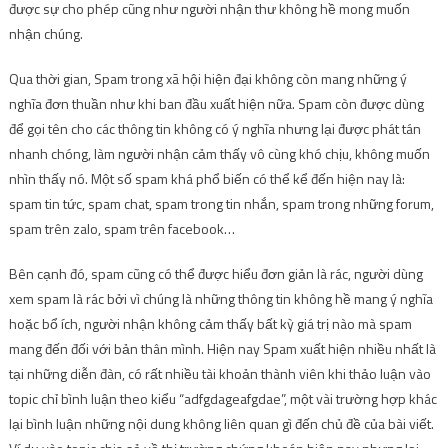
được sự cho phép cũng như người nhận thư không hề mong muốn
nhận chúng.
Qua thời gian, Spam trong xã hội hiện đại không còn mang những ý
nghĩa đơn thuần như khi ban đầu xuất hiện nữa. Spam còn được dùng
để gọi tên cho các thông tin không có ý nghĩa nhưng lại được phát tán
nhanh chóng, làm người nhận cảm thấy vô cùng khó chịu, không muốn
nhìn thấy nó. Một số spam khá phổ biến có thể kể đến hiện nay là:
spam tin tức, spam chat, spam trong tin nhắn, spam trong những forum,
spam trên zalo, spam trên facebook…
Bên cạnh đó, spam cũng có thể được hiểu đơn giản là rác, người dùng
xem spam là rác bởi vì chúng là những thông tin không hề mang ý nghĩa
hoặc bổ ích, người nhận không cảm thấy bất kỳ giá trị nào mà spam
mang đến đối với bản thân mình. Hiện nay Spam xuất hiện nhiều nhất là
tại những diễn đàn, có rất nhiều tài khoản thành viên khi thảo luận vào
topic chỉ bình luận theo kiểu “adfgdageafgdae”, một vài trường hợp khác
lại bình luận những nội dung không liên quan gì đến chủ đề của bài viết.