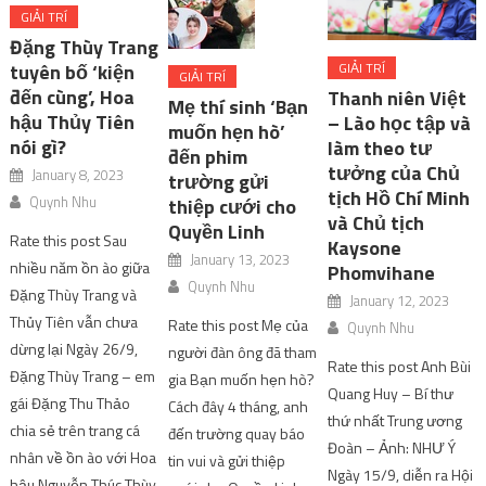
GIẢI TRÍ
Đặng Thùy Trang
tuyên bố ‘kiện
GIẢI TRÍ
GIẢI TRÍ
đến cùng’, Hoa
Thanh niên Việt
Mẹ thí sinh ‘Bạn
hậu Thủy Tiên
– Lào học tập và
muốn hẹn hò’
nói gì?
làm theo tư
đến phim
tưởng của Chủ
January 8, 2023
trường gửi
tịch Hồ Chí Minh
Quynh Nhu
thiệp cưới cho
và Chủ tịch
Quyền Linh
Rate this post Sau
Kaysone
January 13, 2023
nhiều năm ồn ào giữa
Phomvihane
Quynh Nhu
Đặng Thùy Trang và
January 12, 2023
Thủy Tiên vẫn chưa
Rate this post Mẹ của
Quynh Nhu
dừng lại Ngày 26/9,
người đàn ông đã tham
Rate this post Anh Bùi
Đặng Thùy Trang – em
gia Bạn muốn hẹn hò?
Quang Huy – Bí thư
gái Đặng Thu Thảo
Cách đây 4 tháng, anh
thứ nhất Trung ương
chia sẻ trên trang cá
đến trường quay báo
Đoàn – Ảnh: NHƯ Ý
nhân về ồn ào với Hoa
tin vui và gửi thiệp
Ngày 15/9, diễn ra Hội
hậu Nguyễn Thúc Thùy