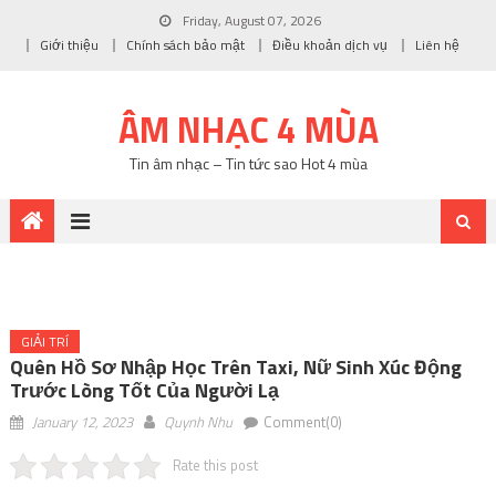
Friday, August 07, 2026
Giới thiệu
Chính sách bảo mật
Điều khoản dịch vụ
Liên hệ
ÂM NHẠC 4 MÙA
Tin âm nhạc – Tin tức sao Hot 4 mùa
GIẢI TRÍ
Quên Hồ Sơ Nhập Học Trên Taxi, Nữ Sinh Xúc Động
Trước Lòng Tốt Của Người Lạ
January 12, 2023
Quynh Nhu
Comment(0)
Rate this post