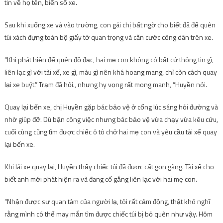
tin về họ tên, biển số xe.
Sau khi xuống xe và vào trường, con gái chị bất ngờ cho biết đã để quên
túi xách đựng toàn bộ giấy tờ quan trọng và căn cước công dân trên xe.
“Khi phát hiện để quên đồ đạc, hai mẹ con không có bất cứ thông tin gì,
liên lạc gì với tài xế, xe gì, màu gì nên khá hoang mang, chỉ còn cách quay
lại xe buýt.” Trạm đã hỏi., nhưng hy vọng rất mong manh, “Huyền nói.
Quay lại bến xe, chị Huyền gặp bác bảo vệ ở cổng lúc sáng hỏi đường và
nhờ giúp đỡ. Dù bận công việc nhưng bác bảo vệ vừa chạy vừa kêu cứu,
cuối cùng cũng tìm được chiếc ô tô chở hai mẹ con và yêu cầu tài xế quay
lại bến xe.
Khi lái xe quay lại, Huyền thấy chiếc túi đã được cất gọn gàng. Tài xế cho
biết anh mới phát hiện ra và đang cố gắng liên lạc với hai mẹ con.
“Nhận được sự quan tâm của người lạ, tôi rất cảm động, thật khó nghĩ
rằng mình có thể may mắn tìm được chiếc túi bị bỏ quên như vậy. Hôm