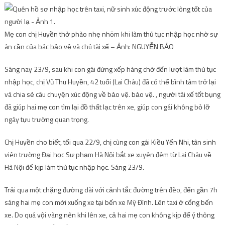
Mẹ con chị Huyền thở phào nhẹ nhõm khi làm thủ tục nhập học nhờ sự
ân cần của bác bảo vệ và chú tài xế – Ảnh: NGUYỄN BẢO
Sáng nay 23/9, sau khi con gái đứng xếp hàng chờ đến lượt làm thủ tục
nhập học, chị Vũ Thu Huyền, 42 tuổi (Lai Châu) đã có thể bình tâm trở lại
và chia sẻ câu chuyện xúc động về bảo vệ. bảo vệ. , người tài xế tốt bụng
đã giúp hai mẹ con tìm lại đồ thất lạc trên xe, giúp con gái không bỏ lỡ
ngày tựu trường quan trọng.
Chị Huyền cho biết, tối qua 22/9, chị cùng con gái Kiều Yến Nhi, tân sinh
viên trường Đại học Sư phạm Hà Nội bắt xe xuyên đêm từ Lai Châu về
Hà Nội để kịp làm thủ tục nhập học. Sáng 23/9.
Trải qua một chặng đường dài với cảnh tắc đường trên đèo, đến gần 7h
sáng hai mẹ con mới xuống xe tại bến xe Mỹ Đình.
Lên taxi ở cổng bến
xe. Do quá vội vàng nên khi lên xe, cả hai mẹ con không kịp để ý thông