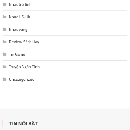
Nhạc vàng
Review Sách Hay
Tin Game
Truyện Ngôn Tình
Uncategorized
TIN NỔI BẬT
List truyện tranh ngôn tình hấp dẫn nhất tháng 11 không nên
bỏ lỡ