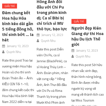
Hồng Ánh đối
đầu với Chi Pu
GIẢI TRÍ
GIẢI TRÍ
trong phim kinh
Đêm chung kết
Người đẹp Kiên
dị; Ca sĩ Bibi bị
Hoa hậu Hòa
Giang dự thi Hoa
chỉ trích vì MV
bình kéo dài gần
hậu Du lịch Thế
thô tục, bạo lực
5 tiếng đồng hồ,
giới
thí sinh bớt … la
January 12, 2023
January 12, 2023
hét
Quynh Nhu
Quynh Nhu
January 13, 2023
Rate this post Diễn
Rate this post Sở hữu
Quynh Nhu
viên Chi Pu, ca sĩ
nhan sắc xinh đẹp,
Rate this post Trao lại
Jennie (BlackPink), ca
thân hình nóng bỏng,
vương miện Hoa hậu
sĩ Hoàng Thùy Linh –
Bình An được nhiều
Hoàn vũ cho thí sinh
Ảnh: Đoàn phim, nhân
người kỳ vọng sẽ
Đoàn Thiên Ân – Ảnh:
vật cung cấp * Hồng
mang về thành tích cao
KIỀU CEN Tối 1-10,
Ánh, Anh Thư đối đầu
tại Miss Tourism
đêm chung kết cuộc thi
với Chi Pu và Rima
Queen Worldwide
Hoa hậu Hòa bình Việt
Thanh Vy trong phim
2022 (Hoa hậu Du lịch
Nam 2022 diễn ra tại
Mười Khó Phim ảnh
Thế giới 2022). Bình