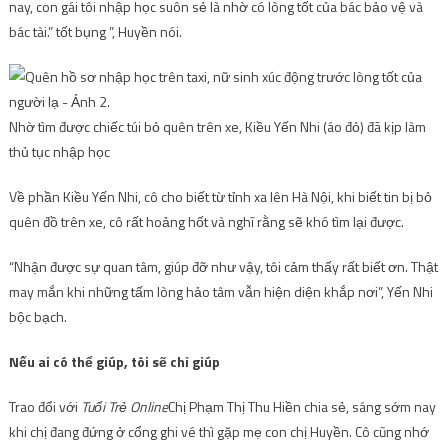
nay, con gái tôi nhập học suôn sẻ là nhờ có lòng tốt của bác bảo vệ và
bác tài.” tốt bụng ”, Huyền nói.
Nhờ tìm được chiếc túi bỏ quên trên xe, Kiều Yến Nhi (áo đỏ) đã kịp làm
thủ tục nhập học
Về phần Kiều Yến Nhi, cô cho biết từ tỉnh xa lên Hà Nội, khi biết tin bị bỏ
quên đồ trên xe, cô rất hoảng hốt và nghĩ rằng sẽ khó tìm lại được.
“Nhận được sự quan tâm, giúp đỡ như vậy, tôi cảm thấy rất biết ơn. Thật
may mắn khi những tấm lòng hảo tâm vẫn hiện diện khắp nơi”, Yến Nhi
bộc bạch.
Nếu ai có thể giúp, tôi sẽ chỉ giúp
Trao đổi với
Tuổi Trẻ Online
Chị Phạm Thị Thu Hiền chia sẻ, sáng sớm nay
khi chị đang đứng ở cổng ghi vé thì gặp mẹ con chị Huyền. Cô cũng nhớ