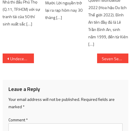
Nhà thi đấu Phú Thọ
Mười: Lời nguyền trở
An tên đầy đủ là Lê
(Q.11, TP.HCM) với sự
lại ra rạp hôm nay 30
Trần Bình An, sinh
tranh tài của 50 thí
tháng […]
năm 1999, đến từ Kiên
sinh xuất sắc […]
[…]
Post
Undecember Mobile phiên bản quốc tế ấn định ngày phát hành | SharingFunVN
Seven Seas Entertainment trở lại với nhiều tựa được cấp phép hơn!
navigation
Leave a Reply
Your email address will not be published.
Required fields are
marked
*
Comment
*