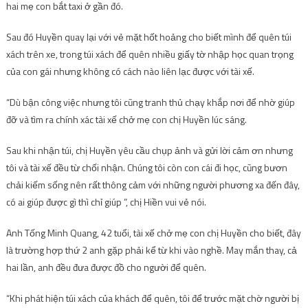
hai mẹ con bắt taxi ở gần đó.
Sau đó Huyền quay lại với vẻ mặt hốt hoảng cho biết mình để quên túi
xách trên xe, trong túi xách để quên nhiều giấy tờ nhập học quan trọng
của con gái nhưng không có cách nào liên lạc được với tài xế.
“Dù bận công việc nhưng tôi cũng tranh thủ chạy khắp nơi để nhờ giúp
đỡ và tìm ra chính xác tài xế chở mẹ con chị Huyền lúc sáng.
Sau khi nhận túi, chị Huyền yêu cầu chụp ảnh và gửi lời cảm ơn nhưng
tôi và tài xế đều từ chối nhận. Chúng tôi còn con cái đi học, cũng bươn
chải kiếm sống nên rất thông cảm với những người phương xa đến đây,
có ai giúp được gì thì chỉ giúp ”, chị Hiền vui vẻ nói.
Anh Tống Minh Quang, 42 tuổi, tài xế chở mẹ con chị Huyền cho biết, đây
là trường hợp thứ 2 anh gặp phải kể từ khi vào nghề. May mắn thay, cả
hai lần, anh đều đưa được đồ cho người để quên.
“Khi phát hiện túi xách của khách để quên, tôi để trước mặt chờ người bị