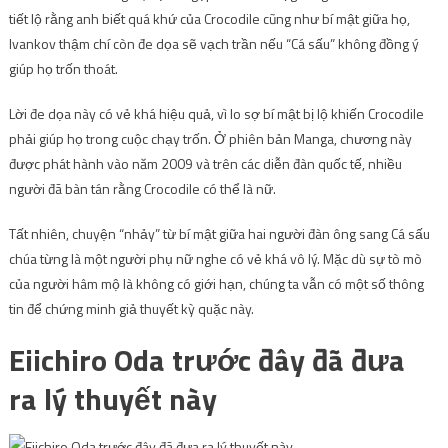
tiết lộ rằng anh biết quá khứ của Crocodile cũng như bí mật giữa họ,
Ivankov thậm chí còn đe dọa sẽ vạch trần nếu “Cá sấu” không đồng ý
giúp họ trốn thoát.
Lời đe dọa này có vẻ khá hiệu quả, vì lo sợ bí mật bị lộ khiến Crocodile
phải giúp họ trong cuộc chạy trốn. Ở phiên bản Manga, chương này
được phát hành vào năm 2009 và trên các diễn đàn quốc tế, nhiều
người đã bàn tán rằng Crocodile có thể là nữ.
Tất nhiên, chuyện “nhảy” từ bí mật giữa hai người đàn ông sang Cá sấu
chúa từng là một người phụ nữ nghe có vẻ khá vô lý. Mặc dù sự tò mò
của người hâm mộ là không có giới hạn, chúng ta vẫn có một số thông
tin để chứng minh giả thuyết kỳ quặc này.
Eiichiro Oda trước đây đã đưa
ra lý thuyết này