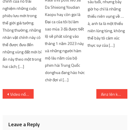
chính của nó trải
sáu tuổi, nhưng bây
Da Shixiong Youdian
nghiệm những cuộc
giờ họ chỉ là những
Kaopu hay còn gọi là
phiêu lưu mới trong
thiếu niên vụng về …
Đại ca của tôi bị làm
thế giới giả tưởng.
à, anh ta là một thiếu
sao mùa 3 đã được tiết
Thông thường, những
niên lúng túng, không
lộ sẽ phát sóng vào
nhân vật chính này có
thể bày tỏ cảm xúc
tháng 1 năm 2023 này
thể được đưa đến
thực sự của […]
và những người hâm
những vùng đất mới bí
mộ lâu năm của bộ
ẩn này theo một trong
phim hài Trung Quốc
hai cách; […]
donghua đang háo hức
chờ đợi vì […]
Post
Video nổi bật về nhân vật trong anime của Spy Classroom Sibylla – Tin tức
Ainz lên kế hoạch tiêu diệt tất cả mọi người
navigation
Leave a Reply