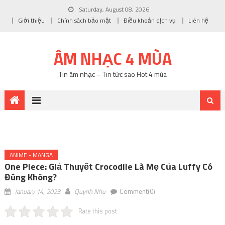
Saturday, August 08, 2026
Giới thiệu
Chính sách bảo mật
Điều khoản dịch vụ
Liên hệ
ÂM NHẠC 4 MÙA
Tin âm nhạc – Tin tức sao Hot 4 mùa
ANIME - MANGA
One Piece: Giả Thuyết Crocodile Là Mẹ Của Luffy Có
Đúng Không?
January 14, 2023
Quynh Nhu
Comment(0)
Rate this post