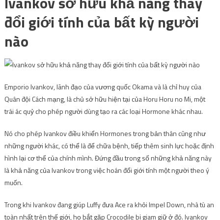
Ivankov sở hữu khả năng thay
đổi giới tính của bất kỳ người
nào
Emporio Ivankov, lãnh đạo của vương quốc Okama và là chỉ huy của
Quân đội Cách mạng, là chủ sở hữu hiện tại của Horu Horu no Mi, một
trái ác quỷ cho phép người dùng tạo ra các loại Hormone khác nhau.
Nó cho phép Ivankov điều khiển Hormones trong bản thân cũng như
những người khác, có thể là để chữa bệnh, tiếp thêm sinh lực hoặc định
hình lại cơ thể của chính mình. Đứng đầu trong số những khả năng này
là khả năng của Ivankov trong việc hoán đổi giới tính một người theo ý
muốn.
Trong khi Ivankov đang giúp Luffy đưa Ace ra khỏi Impel Down, nhà tù an
toàn nhất trên thế giới, họ bắt gặp Crocodile bị giam giữ ở đó. Ivankov