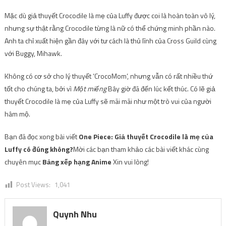
Mặc dù giả thuyết Crocodile là mẹ của Luffy được coi là hoàn toàn vô lý,
nhưng sự thật rằng Crocodile từng là nữ có thể chứng minh phần nào.
Anh ta chỉ xuất hiện gần đây với tư cách là thủ lĩnh của Cross Guild cùng
với Buggy, Mihawk.
Không có cơ sở cho lý thuyết ‘CrocoMom’, nhưng vẫn có rất nhiều thứ
tốt cho chúng ta, bởi vì
Một miếng
Bây giờ đã đến lúc kết thúc. Có lẽ giả
thuyết Crocodile là mẹ của Luffy sẽ mãi mãi như một trò vui của người
hâm mộ.
Bạn đã đọc xong bài viết
One Piece: Giả thuyết Crocodile là mẹ của
Luffy có đúng không?
Mời các bạn tham khảo các bài viết khác cùng
chuyên mục
Bảng xếp hạng Anime
Xin vui lòng!
Post Views:
1,041
Quynh Nhu