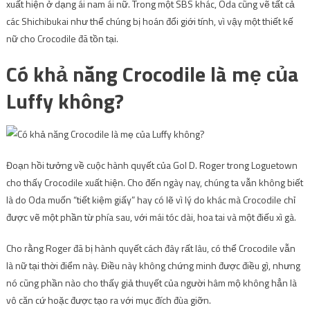
xuất hiện ở dạng ái nam ái nữ. Trong một SBS khác, Oda cũng vẽ tất cả
các Shichibukai như thể chúng bị hoán đổi giới tính, vì vậy một thiết kế
nữ cho Crocodile đã tồn tại.
Có khả năng Crocodile là mẹ của
Luffy không?
Đoạn hồi tưởng về cuộc hành quyết của Gol D. Roger trong Loguetown
cho thấy Crocodile xuất hiện. Cho đến ngày nay, chúng ta vẫn không biết
là do Oda muốn “tiết kiệm giấy” hay có lẽ vì lý do khác mà Crocodile chỉ
được vẽ một phần từ phía sau, với mái tóc dài, hoa tai và một điếu xì gà.
Cho rằng Roger đã bị hành quyết cách đây rất lâu, có thể Crocodile vẫn
là nữ tại thời điểm này. Điều này không chứng minh được điều gì, nhưng
nó cũng phần nào cho thấy giả thuyết của người hâm mộ không hẳn là
vô căn cứ hoặc được tạo ra với mục đích đùa giỡn.