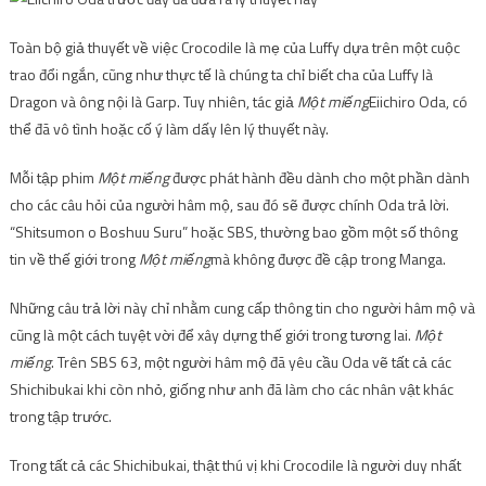
Toàn bộ giả thuyết về việc Crocodile là mẹ của Luffy dựa trên một cuộc
trao đổi ngắn, cũng như thực tế là chúng ta chỉ biết cha của Luffy là
Dragon và ông nội là Garp. Tuy nhiên, tác giả
Một miếng
Eiichiro Oda, có
thể đã vô tình hoặc cố ý làm dấy lên lý thuyết này.
Mỗi tập phim
Một miếng
được phát hành đều dành cho một phần dành
cho các câu hỏi của người hâm mộ, sau đó sẽ được chính Oda trả lời.
“Shitsumon o Boshuu Suru” hoặc SBS, thường bao gồm một số thông
tin về thế giới trong
Một miếng
mà không được đề cập trong Manga.
Những câu trả lời này chỉ nhằm cung cấp thông tin cho người hâm mộ và
cũng là một cách tuyệt vời để xây dựng thế giới trong tương lai.
Một
miếng
. Trên SBS 63, một người hâm mộ đã yêu cầu Oda vẽ tất cả các
Shichibukai khi còn nhỏ, giống như anh đã làm cho các nhân vật khác
trong tập trước.
Trong tất cả các Shichibukai, thật thú vị khi Crocodile là người duy nhất