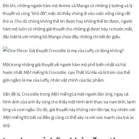
Đôi khi, những người hâm mộ Anime và Manga có những ý tưởng và lý
thuyết vô cùng “khó đỡ”, mặc dù thấy chúng đi vào cuộc sống cũng rất
thú vị. Cho dù chúng không thể tin được hay không thể tin được, người
hâm mộ luôn có những giả thuyết cho những gì được bày ra trước mắt,
đặc biệt là với những bộ Manga chứa đầy những chi tiết ẩn giấu.
Một trong những giả thuyết về người hâm mộ phổ biến nhất và hài
hước nhất
Một miếng
là Crocodile, cựu Thất Vũ Hải và là trùm của thế
giới ngầm là mẹ của Luffy, nhân vật chính của tác phẩm.
Vấn đề là, Crocodile trong
Một miếng
Là một người đàn ông, ngay cả
hình ảnh của anh ấy cũng cho thấy một hình ảnh thực sự nam tính, lạnh
lùng và cool ngầu. Do đó, giả thuyết này không nên tồn tại, tuy nhiên với
Một miếng
thì bất cứ điều gì cũng có thể xảy ra với sức mạnh của trái ác
quỷ.