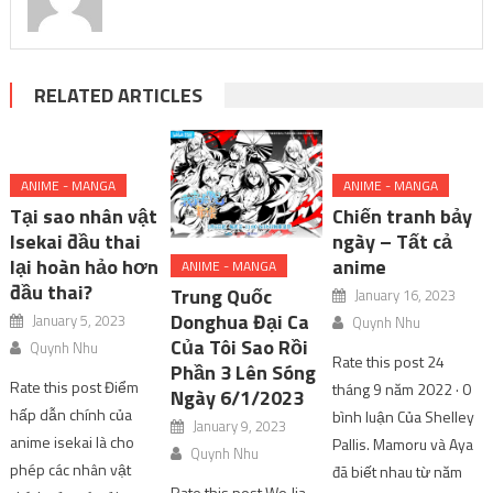
RELATED ARTICLES
ANIME - MANGA
ANIME - MANGA
Tại sao nhân vật
Chiến tranh bảy
Isekai đầu thai
ngày – Tất cả
lại hoàn hảo hơn
anime
ANIME - MANGA
đầu thai?
Trung Quốc
January 16, 2023
Donghua Đại Ca
January 5, 2023
Quynh Nhu
Của Tôi Sao Rồi
Quynh Nhu
Rate this post 24
Phần 3 Lên Sóng
Rate this post Điểm
tháng 9 năm 2022 · 0
Ngày 6/1/2023
hấp dẫn chính của
bình luận Của Shelley
January 9, 2023
anime isekai là cho
Pallis. Mamoru và Aya
Quynh Nhu
phép các nhân vật
đã biết nhau từ năm
Rate this post Wo Jia