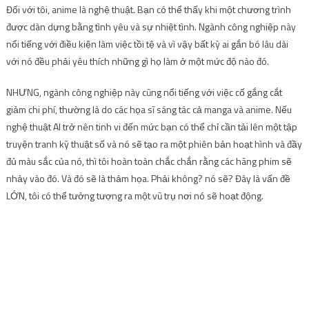
Đối với tôi, anime là nghệ thuật. Bạn có thể thấy khi một chương trình
được dàn dựng bằng tình yêu và sự nhiệt tình. Ngành công nghiệp này
nổi tiếng với điều kiện làm việc tồi tệ và vì vậy bất kỳ ai gắn bó lâu dài
với nó đều phải yêu thích những gì họ làm ở một mức độ nào đó.
NHƯNG, ngành công nghiệp này cũng nổi tiếng với việc cố gắng cắt
giảm chi phí, thường là do các họa sĩ sáng tác cả manga và anime. Nếu
nghệ thuật AI trở nên tinh vi đến mức bạn có thể chỉ cần tải lên một tập
truyện tranh kỹ thuật số và nó sẽ tạo ra một phiên bản hoạt hình và đầy
đủ màu sắc của nó, thì tôi hoàn toàn chắc chắn rằng các hãng phim sẽ
nhảy vào đó. Và đó sẽ là thảm họa. Phải không? nó sẽ? Đây là vấn đề
LỚN, tôi có thể tưởng tượng ra một vũ trụ nơi nó sẽ hoạt động.