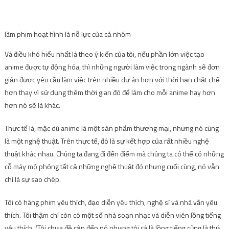
làm phim hoạt hình là nỗ lực của cả nhóm
Và điều khó hiểu nhất là theo ý kiến ​​của tôi, nếu phần lớn việc tạo
anime được tự động hóa, thì những người làm việc trong ngành sẽ đơn
giản được yêu cầu làm việc trên nhiều dự án hơn với thời hạn chặt chẽ
hơn thay vì sử dụng thêm thời gian đó để làm cho mỗi anime hay hơn
hơn nó sẽ là khác.
Thực tế là, mặc dù anime là một sản phẩm thương mại, nhưng nó cũng
là một nghệ thuật. Trên thực tế, đó là sự kết hợp của rất nhiều nghệ
thuật khác nhau. Chúng ta đang đi đến điểm mà chúng ta có thể có những
cỗ máy mô phỏng tất cả những nghệ thuật đó nhưng cuối cùng, nó vẫn
chỉ là sự sao chép.
Tôi có hãng phim yêu thích, đạo diễn yêu thích, nghệ sĩ và nhà văn yêu
thích. Tôi thậm chí còn có một số nhà soạn nhạc và diễn viên lồng tiếng
yêu thích. (Tôi chưa đề cập đến nó nhưng tôi cá là lồng tiếng cũng là thứ