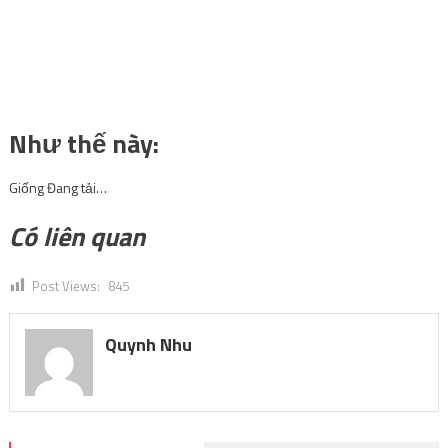
Như thế này:
Giống
Đang tải…
Có liên quan
Post Views:
845
Quynh Nhu