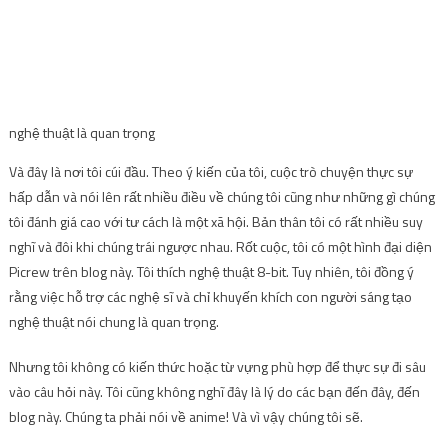
nghệ thuật là quan trọng
Và đây là nơi tôi cúi đầu. Theo ý kiến ​​​​của tôi, cuộc trò chuyện thực sự
hấp dẫn và nói lên rất nhiều điều về chúng tôi cũng như những gì chúng
tôi đánh giá cao với tư cách là một xã hội. Bản thân tôi có rất nhiều suy
nghĩ và đôi khi chúng trái ngược nhau. Rốt cuộc, tôi có một hình đại diện
Picrew trên blog này. Tôi thích nghệ thuật 8-bit. Tuy nhiên, tôi đồng ý
rằng việc hỗ trợ các nghệ sĩ và chỉ khuyến khích con người sáng tạo
nghệ thuật nói chung là quan trọng.
Nhưng tôi không có kiến ​​thức hoặc từ vựng phù hợp để thực sự đi sâu
vào câu hỏi này. Tôi cũng không nghĩ đây là lý do các bạn đến đây, đến
blog này. Chúng ta phải nói về anime! Và vì vậy chúng tôi sẽ.