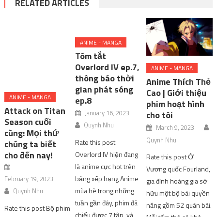
RELATED ARTICLES
ANIME - MANGA
Tóm tắt
Overlord IV ep.7,
ANIME - MANGA
thông báo thời
Anime Thích Thẻ
gian phát sóng
Cao | Giới thiệu
ANIME - MANGA
ep.8
phim hoạt hình
Attack on Titan
January 16, 2023
cho tôi
Season cuối
Quynh Nhu
March 9, 2023
cùng: Mọi thứ
Quynh Nhu
Rate this post
chúng ta biết
cho đến nay!
Overlord IV hiện đang
Rate this post Ở
là anime cực hot trên
Vương quốc Fourland,
bảng xếp hạng Anime
February 19, 2023
gia đình hoàng gia sở
mùa hè trong những
Quynh Nhu
hữu một bộ bài quyền
tuần gần đây, phim đã
năng gồm 52 quân bài.
Rate this post Bộ phim
chiếu được 7 tập, và