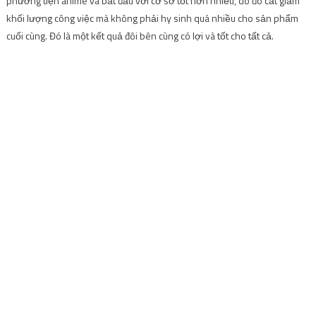
phương tiện anime và bắt đầu với cơ sở tốt hơn nhiều, do đó cắt giảm
khối lượng công việc mà không phải hy sinh quá nhiều cho sản phẩm
cuối cùng. Đó là một kết quả đôi bên cùng có lợi và tốt cho tất cả.