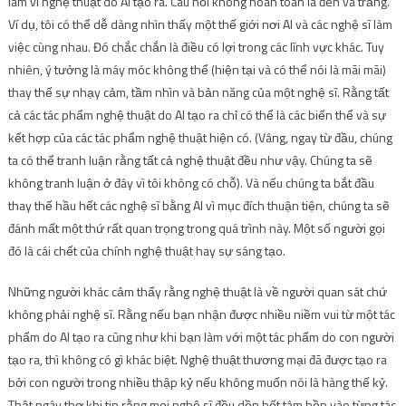
làm vì nghệ thuật do AI tạo ra. Câu hỏi không hoàn toàn là đen và trắng.
Ví dụ, tôi có thể dễ dàng nhìn thấy một thế giới nơi AI và các nghệ sĩ làm
việc cùng nhau. Đó chắc chắn là điều có lợi trong các lĩnh vực khác. Tuy
nhiên, ý tưởng là máy móc không thể (hiện tại và có thể nói là mãi mãi)
thay thế sự nhạy cảm, tầm nhìn và bản năng của một nghệ sĩ. Rằng tất
cả các tác phẩm nghệ thuật do AI tạo ra chỉ có thể là các biến thể và sự
kết hợp của các tác phẩm nghệ thuật hiện có. (Vâng, ngay từ đầu, chúng
ta có thể tranh luận rằng tất cả nghệ thuật đều như vậy. Chúng ta sẽ
không tranh luận ở đây vì tôi không có chỗ). Và nếu chúng ta bắt đầu
thay thế hầu hết các nghệ sĩ bằng AI vì mục đích thuận tiện, chúng ta sẽ
đánh mất một thứ rất quan trọng trong quá trình này. Một số người gọi
đó là cái chết của chính nghệ thuật hay sự sáng tạo.
Những người khác cảm thấy rằng nghệ thuật là về người quan sát chứ
không phải nghệ sĩ. Rằng nếu bạn nhận được nhiều niềm vui từ một tác
phẩm do AI tạo ra cũng như khi bạn làm với một tác phẩm do con người
tạo ra, thì không có gì khác biệt. Nghệ thuật thương mại đã được tạo ra
bởi con người trong nhiều thập kỷ nếu không muốn nói là hàng thế kỷ.
Thật ngây thơ khi tin rằng mọi nghệ sĩ đều dồn hết tâm hồn vào từng tác