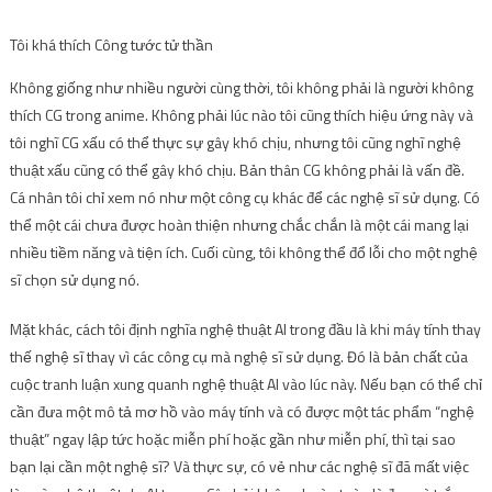
Tôi khá thích Công tước tử thần
Không giống như nhiều người cùng thời, tôi không phải là người không
thích CG trong anime. Không phải lúc nào tôi cũng thích hiệu ứng này và
tôi nghĩ CG xấu có thể thực sự gây khó chịu, nhưng tôi cũng nghĩ nghệ
thuật xấu cũng có thể gây khó chịu. Bản thân CG không phải là vấn đề.
Cá nhân tôi chỉ xem nó như một công cụ khác để các nghệ sĩ sử dụng. Có
thể một cái chưa được hoàn thiện nhưng chắc chắn là một cái mang lại
nhiều tiềm năng và tiện ích. Cuối cùng, tôi không thể đổ lỗi cho một nghệ
sĩ chọn sử dụng nó.
Mặt khác, cách tôi định nghĩa nghệ thuật AI trong đầu là khi máy tính thay
thế nghệ sĩ thay vì các công cụ mà nghệ sĩ sử dụng. Đó là bản chất của
cuộc tranh luận xung quanh nghệ thuật AI vào lúc này. Nếu bạn có thể chỉ
cần đưa một mô tả mơ hồ vào máy tính và có được một tác phẩm “nghệ
thuật” ngay lập tức hoặc miễn phí hoặc gần như miễn phí, thì tại sao
bạn lại cần một nghệ sĩ? Và thực sự, có vẻ như các nghệ sĩ đã mất việc