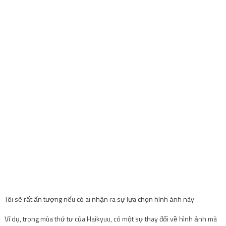
Tôi sẽ rất ấn tượng nếu có ai nhận ra sự lựa chọn hình ảnh này
Ví dụ, trong mùa thứ tư của Haikyuu, có một sự thay đổi về hình ảnh mà