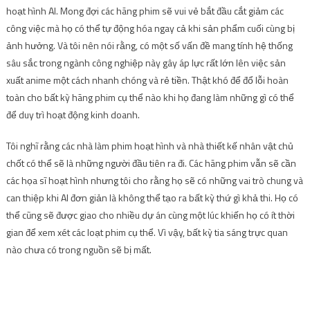
hoạt hình AI. Mong đợi các hãng phim sẽ vui vẻ bắt đầu cắt giảm các
công việc mà họ có thể tự động hóa ngay cả khi sản phẩm cuối cùng bị
ảnh hưởng. Và tôi nên nói rằng, có một số vấn đề mang tính hệ thống
sâu sắc trong ngành công nghiệp này gây áp lực rất lớn lên việc sản
xuất anime một cách nhanh chóng và rẻ tiền. Thật khó để đổ lỗi hoàn
toàn cho bất kỳ hãng phim cụ thể nào khi họ đang làm những gì có thể
để duy trì hoạt động kinh doanh.
Tôi nghĩ rằng các nhà làm phim hoạt hình và nhà thiết kế nhân vật chủ
chốt có thể sẽ là những người đầu tiên ra đi. Các hãng phim vẫn sẽ cần
các họa sĩ hoạt hình nhưng tôi cho rằng họ sẽ có những vai trò chung và
can thiệp khi AI đơn giản là không thể tạo ra bất kỳ thứ gì khả thi. Họ có
thể cũng sẽ được giao cho nhiều dự án cùng một lúc khiến họ có ít thời
gian để xem xét các loạt phim cụ thể. Vì vậy, bất kỳ tia sáng trực quan
nào chưa có trong nguồn sẽ bị mất.