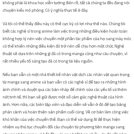
không phải là khoa học viễn tưởng điên rồ, tất cả chúng ta đều đang nói
chuyện kiểu mô phỏng. Có ý nghĩa thực tế ở đây.
Và tôi có thể thấy điều này có thể cực kỳ có lợi như thế nào. Chúng tôi
biết các nghệ sĩ trong anime làm việc trong những điều kiện hoàn toàn
không hợp lý nên việc chuyển một phần tác phẩm của họ sang máy móc
có thể khiến những điều kiện đó trở nên dễ chịu hơn một chút. Nghệ
thuật sẽ dựa trên những gì đã có trong manga cũng như câu chuyện, vì
rất nhiều yếu tố sáng tạo đã có trong tài liệu nguồn.
Nếu bạn vẫn có một nhà thiết kế nhân vật dịch các nhân vật quan trọng
từ manga sang anime và bạn vẫn có các nghệ sĩ để tạo ra những hình
ảnh chính và duyệt qua các bản nháp để chỉnh sửa các yếu tố và thêm
nét tinh tế, thì bạn sẽ giữ được một số cảm giác nghệ thuật của hình
ảnh. Hơn nữa, các biên tập viên và đạo diễn sẽ vẫn ở đó để tạo bảng
phân cảnh và hoàn thiện sản phẩm cuối cùng. Về cơ bản làm công việc
khó khăn của việc chuyển thể. Bạn có thể sử dụng AI để thực hiện
nhiệm vụ thủ tục chuyển đổi câu chuyện từ phương tiện manga sang