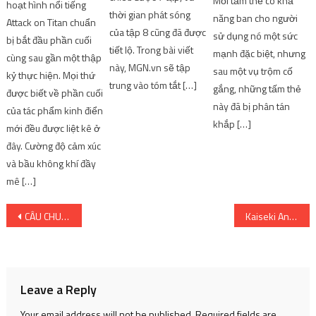
Mỗi tấm thẻ có khả
hoạt hình nổi tiếng
thời gian phát sóng
năng ban cho người
Attack on Titan chuẩn
của tập 8 cũng đã được
sử dụng nó một sức
bị bắt đầu phần cuối
tiết lộ. Trong bài viết
mạnh đặc biệt, nhưng
cùng sau gần một thập
này, MGN.vn sẽ tập
sau một vụ trộm cố
kỷ thực hiện. Mọi thứ
trung vào tóm tắt […]
gắng, những tấm thẻ
được biết về phần cuối
này đã bị phân tán
của tác phẩm kinh điển
khắp […]
mới đều được liệt kê ở
đây. Cường độ cảm xúc
và bầu không khí đầy
mê […]
Post
CÂU CHUYỆN CỦA CÁC MÙA: Cuộc sống tuyệt vời được ấn định phát hành vào tháng 6 năm 2023 trên Nintendo Switch, PlayStation 5, Xbox Series X|S và Windows PC
Kaiseki Anime Ep. 116 — Ấn tượng theo mùa mùa đông 2023
navigation
Leave a Reply
Your email address will not be published.
Required fields are