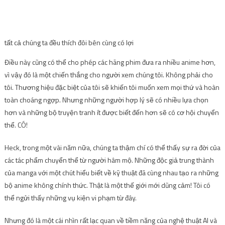
tất cả chúng ta đều thích đôi bên cùng có lợi
Điều này cũng có thể cho phép các hãng phim đưa ra nhiều anime hơn,
vì vậy đó là một chiến thắng cho người xem chúng tôi. Không phải cho
tôi. Thương hiệu đặc biệt của tôi sẽ khiến tôi muốn xem mọi thứ và hoàn
toàn choáng ngợp. Nhưng những người hợp lý sẽ có nhiều lựa chọn
hơn và những bộ truyện tranh ít được biết đến hơn sẽ có cơ hội chuyển
thể. CÓ!
Heck, trong một vài năm nữa, chúng ta thậm chí có thể thấy sự ra đời của
các tác phẩm chuyển thể từ người hâm mộ. Những độc giả trung thành
của manga với một chút hiểu biết về kỹ thuật đã cùng nhau tạo ra những
bộ anime không chính thức. Thật là một thế giới mới dũng cảm! Tôi có
thể ngửi thấy những vụ kiện vi phạm từ đây.
Nhưng đó là một cái nhìn rất lạc quan về tiềm năng của nghệ thuật AI và