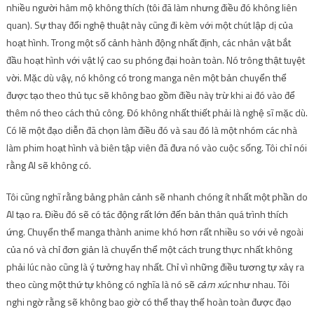
nhiều người hâm mộ không thích (tôi đã làm nhưng điều đó không liên
quan). Sự thay đổi nghệ thuật này cũng đi kèm với một chút lập dị của
hoạt hình. Trong một số cảnh hành động nhất định, các nhân vật bắt
đầu hoạt hình với vật lý cao su phóng đại hoàn toàn. Nó trông thật tuyệt
vời. Mặc dù vậy, nó không có trong manga nên một bản chuyển thể
được tạo theo thủ tục sẽ không bao gồm điều này trừ khi ai đó vào để
thêm nó theo cách thủ công. Đó không nhất thiết phải là nghệ sĩ mặc dù.
Có lẽ một đạo diễn đã chọn làm điều đó và sau đó là một nhóm các nhà
làm phim hoạt hình và biên tập viên đã đưa nó vào cuộc sống. Tôi chỉ nói
rằng AI sẽ không có.
Tôi cũng nghĩ rằng bảng phân cảnh sẽ nhanh chóng ít nhất một phần do
AI tạo ra. Điều đó sẽ có tác động rất lớn đến bản thân quá trình thích
ứng. Chuyển thể manga thành anime khó hơn rất nhiều so với vẻ ngoài
của nó và chỉ đơn giản là chuyển thể một cách trung thực nhất không
phải lúc nào cũng là ý tưởng hay nhất. Chỉ vì những điều tương tự xảy ra
theo cùng một thứ tự không có nghĩa là nó sẽ
cảm xúc
như nhau. Tôi
nghi ngờ rằng sẽ không bao giờ có thể thay thế hoàn toàn được đạo