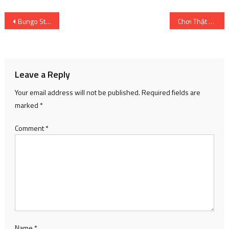
Post
Bungo Stray Dogs 4 tập. 46
Chơi Thật Hay Nhé Các Bạn – tập 20
navigation
Leave a Reply
Your email address will not be published.
Required fields are
marked
*
Comment
*
Name
*