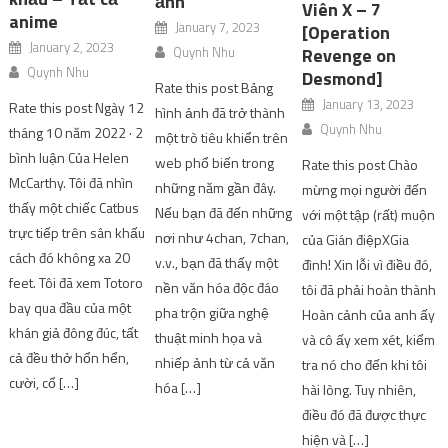
ảnh
Viên X – 7
anime
January 7, 2023
[Operation
January 2, 2023
Quynh Nhu
Revenge on
Quynh Nhu
Desmond]
Rate this post Bảng
January 13, 2023
Rate this post Ngày 12
hình ảnh đã trở thành
Quynh Nhu
tháng 10 năm 2022 · 2
một trò tiêu khiển trên
bình luận Của Helen
web phổ biến trong
Rate this post Chào
McCarthy. Tôi đã nhìn
những năm gần đây.
mừng mọi người đến
thấy một chiếc Catbus
Nếu bạn đã đến những
với một tập (rất) muộn
trực tiếp trên sân khấu
nơi như 4chan, 7chan,
của Gián điệpXGia
cách đó không xa 20
v.v., bạn đã thấy một
đình! Xin lỗi vì điều đó,
feet. Tôi đã xem Totoro
nền văn hóa độc đáo
tôi đã phải hoàn thành
bay qua đầu của một
pha trộn giữa nghệ
Hoàn cảnh của anh ấy
khán giả đông đúc, tất
thuật minh họa và
và cô ấy xem xét, kiểm
cả đều thở hổn hển,
nhiếp ảnh từ cả văn
tra nó cho đến khi tôi
cười, cổ […]
hóa […]
hài lòng. Tuy nhiên,
điều đó đã được thực
hiện và […]