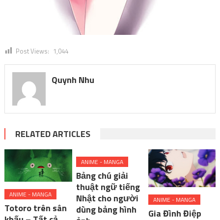
Post Views:
1,044
Quynh Nhu
RELATED ARTICLES
ANIME - MANGA
Bảng chú giải
thuật ngữ tiếng
ANIME - MANGA
Nhật cho người
ANIME - MANGA
Totoro trên sân
dùng bảng hình
Gia Đình Điệp
khấu – Tất cả