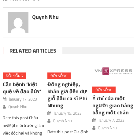
Quynh Nhu
RELATED ARTICLES
ĐỜI SỐNG
ĐỜI SỐNG
Căn bệnh ‘kiệt
Đồng nghiệp,
ĐỜI SỐNG
quệ về đạo đức’
khán giả đến dự
giỗ đầu ca sĩ Phi
Ý chí của một
January 17, 2023
Nhung
người giao hàng
Quynh Nhu
bằng một chân
January 15, 2023
Rate this post Châu
January 7, 2023
Quynh Nhu
mỹMột môi trường làm
Quynh Nhu
Rate this post Gia đình
việc độc hại và không