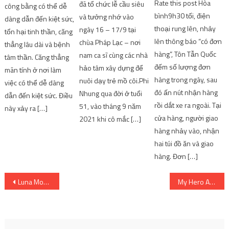
Rate this post Hòa
đã tổ chức lễ cầu siêu
công bằng có thể dễ
bình9h30 tối, điện
và tưởng nhớ vào
dàng dẫn đến kiệt sức,
thoại rung lên, nhảy
ngày 16 – 17/9 tại
tổn hại tinh thần, căng
lên thông báo “có đơn
chùa Pháp Lạc – nơi
thẳng lâu dài và bệnh
hàng”, Tôn Tẫn Quốc
nam ca sĩ cùng các nhà
tâm thần. Căng thẳng
đếm số lượng đơn
hảo tâm xây dựng để
mãn tính ở nơi làm
hàng trong ngày, sau
nuôi dạy trẻ mồ côi.Phi
việc có thể dễ dàng
đó ấn nút nhận hàng
Nhung qua đời ở tuổi
dẫn đến kiệt sức. Điều
rồi dắt xe ra ngoài. Tại
51, vào tháng 9 năm
này xảy ra […]
cửa hàng, người giao
2021 khi cô mắc […]
hàng nhảy vào, nhận
hai túi đồ ăn và giao
hàng. Đơn […]
Post
Luna Mobile The Moon Country – Ragnarok
My Hero Academia Chap 370 Reddit Spoilers, rò rỉ, quét thô và ngày phát hành
navigation