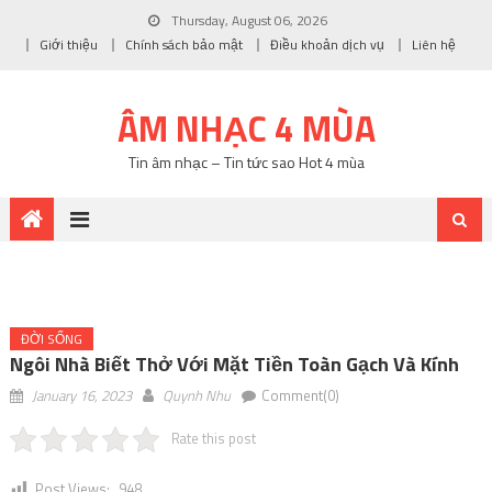
Thursday, August 06, 2026
Giới thiệu
Chính sách bảo mật
Điều khoản dịch vụ
Liên hệ
ÂM NHẠC 4 MÙA
Tin âm nhạc – Tin tức sao Hot 4 mùa
ĐỜI SỐNG
Ngôi Nhà Biết Thở Với Mặt Tiền Toàn Gạch Và Kính
January 16, 2023
Quynh Nhu
Comment(0)
Rate this post
Post Views:
948