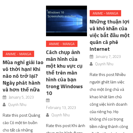
ANIME - MANGA
Những thuận lợi
và khó khăn của
việc bắt đầu một
quán cà phê
ANIME - MANGA
Internet
Cách chụp ảnh
ANIME - MANGA
January 7, 2023
màn hình của
Mùa nghỉ giải lao
Quynh Nhu
một khu vực cụ
vô thời hạn! Khi
thể trên màn
Rate this post Nhiều
nào nó trở lại?
hình của bạn
người ghét làm việc
Ngày phát hành
trong Windows
và hơn thế nữa
cho một ông chủ và
10
khao khát làm chủ
January 5, 2023
công việc kinh doanh
Quynh Nhu
February 13, 2023
của riêng họ. Họ
Quynh Nhu
Rate this post Quảng
không chỉ coi trọng
cáo Có một tin buồn
Rate this post Khi ảnh
tiềm năng thành công
cho tất cả những
chụp màn hình được