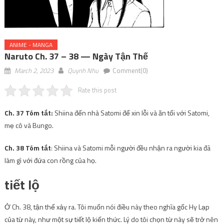
ANIME - MANGA
Naruto Ch. 37 – 38 — Ngày Tận Thế
March 2, 2023
Quynh Nhu
Comment(0)
Rate this post
Ch. 37 Tóm tắt:
Shiina đến nhà Satomi để xin lỗi và ăn tối với Satomi,
mẹ cô và Bungo.
Ch. 38 Tóm tắt
: Shiina và Satomi mỗi người đều nhận ra người kia đã
làm gì với đứa con rồng của họ.
tiết lộ
Ở Ch. 38, tận thế xảy ra. Tôi muốn nói điều này theo nghĩa gốc Hy Lạp
của từ này, như một sự tiết lộ kiến ​​​​thức. Lý do tôi chọn từ này sẽ trở nên