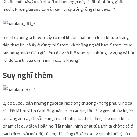
Khuôn mặt này. Có vẻ như “Lời khen ngợi này là tất cả những gì tôi
muốn. Nhưng tại sao tôi vẫn cảm thấy trống rỗng như vậy…?”
Sau đó, chúng ta thấy cô ấy có một khuôn mặt hoàn toàn khác ở trang
tiếp theo khi cô ấy ở cùng với Satomi và những người bạn. Satomi thực
sự mong muốn điều gì? Liệu cô ấy có thể vượt qua những kỳ vọng và bối
rối do tâm trí của chính mình đặt ra không?
Suy nghĩ thêm
Lý do Sudou bắn những người xả rác trong chương không phải vì họ xả
rác. Đó là bởi vì họ đã không tuân theo các quy tắc. Bây giờ anh ấy tuyên
bố rằng anh ấy đã sẵn sàng nhận hình phạt thích đáng cho mình khi vi
phạm các quy tắc và bắn họ. Tất nhiên, hình phạt của anh ta không có gì
sánh được với mức độ của họ. Tôi càng cố gắng xoay quanh triết lý của