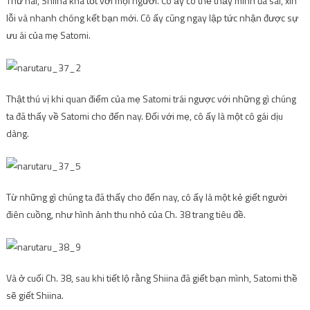
Thứ hai, Shiina khá tốt với mọi người. Cô ấy có thể thấy mình đã sai, xin
lỗi và nhanh chóng kết bạn mới. Cô ấy cũng ngay lập tức nhận được sự
ưu ái của mẹ Satomi.
Thật thú vị khi quan điểm của mẹ Satomi trái ngược với những gì chúng
ta đã thấy về Satomi cho đến nay. Đối với mẹ, cô ấy là một cô gái dịu
dàng.
Từ những gì chúng ta đã thấy cho đến nay, cô ấy là một kẻ giết người
điên cuồng, như hình ảnh thu nhỏ của Ch. 38 trang tiêu đề.
Và ở cuối Ch. 38, sau khi tiết lộ rằng Shiina đã giết bạn mình, Satomi thề
sẽ giết Shiina.