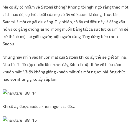
Mẹ cô ấy có nhầm về Satomi không? Không, tôi nghi ngờ rằng theo một
cách nào đó, sự hiểu biết của mẹ cô ấy về Satomi là đúng. Thực tâm,
Satomi là một cô gái dịu dàng. Tuy nhiên, cô ấy coi điều này là đáng xấu
hổ và cố gắng chống lại nó, mong muốn bằng tất cả sức lực của mình để
trở thành một kẻ giết người; một người xứng đáng đứng bên cạnh
Sudou.
Nhưng hãy nhìn vào khuôn mặt của Satomi khi cô ấy thề sẽ giết Shiina.
Như tôi đã đề cập nhiều lần trước đây, Kitoh là bậc thầy về biểu cảm
khuôn mặt. Và đó không giống khuôn mặt của một người hài lòng chút
nào với những gì cô ấy sắp làm.
Khi cô ấy được Sudou khen ngợi sau đó…