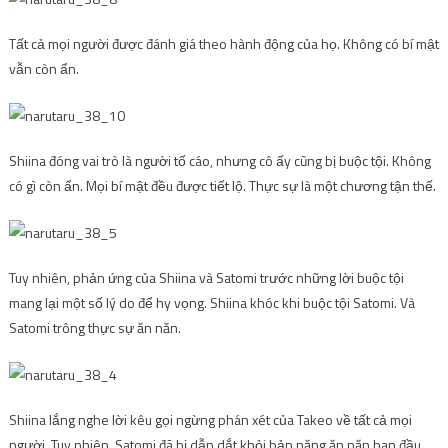
Tất cả mọi người được đánh giá theo hành động của họ. Không có bí mật
vẫn còn ẩn.
Shiina đóng vai trò là người tố cáo, nhưng cô ấy cũng bị buộc tội. Không
có gì còn ẩn. Mọi bí mật đều được tiết lộ. Thực sự là một chương tận thế.
Tuy nhiên, phản ứng của Shiina và Satomi trước những lời buộc tội
mang lại một số lý do để hy vọng. Shiina khóc khi buộc tội Satomi. Và
Satomi trông thực sự ăn năn.
Shiina lắng nghe lời kêu gọi ngừng phán xét của Takeo về tất cả mọi
người. Tuy nhiên, Satomi đã bị dẫn dắt khỏi bản năng ăn năn ban đầu