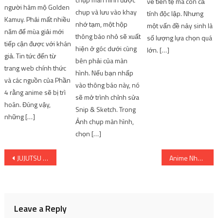
về tiền tệ mà còn cả
người hâm mộ Golden
chụp và lưu vào khay
tính độc lập. Nhưng
Kamuy. Phải mất nhiều
nhớ tạm, một hộp
một vấn đề nảy sinh là
năm để mùa giải mới
thông báo nhỏ sẽ xuất
số lượng lựa chọn quá
tiếp cận được với khán
hiện ở góc dưới cùng
lớn. […]
giả. Tin tức đến từ
bên phải của màn
trang web chính thức
hình. Nếu bạn nhấp
và các nguồn của Phần
vào thông báo này, nó
4 rằng anime sẽ bị trì
sẽ mở trình chỉnh sửa
hoãn. Đúng vậy,
Snip & Sketch. Trong
những […]
Ảnh chụp màn hình,
chọn […]
Post
JUJUTSU KAISEN Phần 1 Phần 2 & Phiên bản Blu-Rays của Levius Collector đã được xác nhận sẽ phát hành tại Vương quốc Anh
Anime Như Kaina của Đại Tuyết Hải
navigation
Leave a Reply