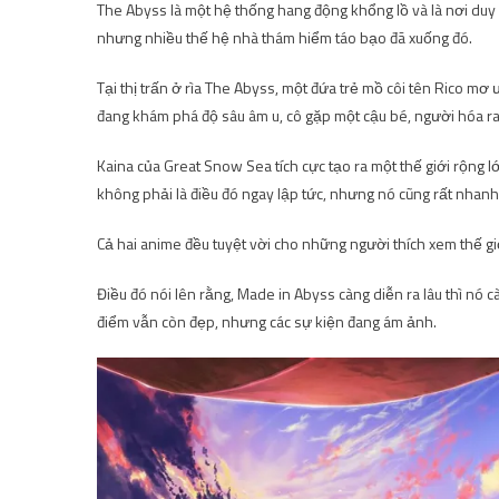
The Abyss là một hệ thống hang động khổng lồ và là nơi duy 
nhưng nhiều thế hệ nhà thám hiểm táo bạo đã xuống đó.
Tại thị trấn ở rìa The Abyss, một đứa trẻ mồ côi tên Rico mơ
đang khám phá độ sâu âm u, cô gặp một cậu bé, người hóa ra 
Kaina của Great Snow Sea tích cực tạo ra một thế giới rộng l
không phải là điều đó ngay lập tức, nhưng nó cũng rất nhanh
Cả hai anime đều tuyệt vời cho những người thích xem thế gi
Điều đó nói lên rằng, Made in Abyss càng diễn ra lâu thì nó
điểm vẫn còn đẹp, nhưng các sự kiện đang ám ảnh.