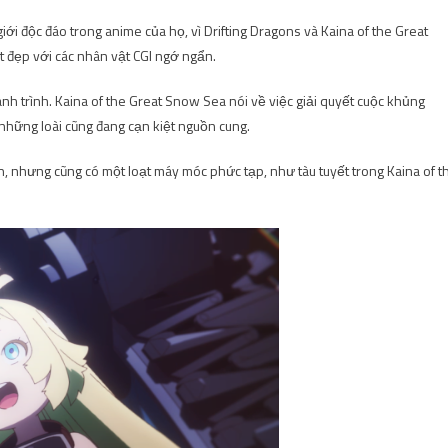
giới độc đáo trong anime của họ, vì Drifting Dragons và Kaina of the Great
t đẹp với các nhân vật CGI ngớ ngẩn.
nh trình. Kaina of the Great Snow Sea nói về việc giải quyết cuộc khủng
 những loài cũng đang cạn kiệt nguồn cung.
iến, nhưng cũng có một loạt máy móc phức tạp, như tàu tuyết trong Kaina of t