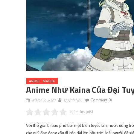
ANIME - MANGA
Anime Như Kaina Của Đại Tuy
March 2, 2023
Quynh Nhu
Comment(0)
Rate this post
Với thế giới bị bao phủ bởi một biển tuyết lớn, nước uống t
cây quỹ đạo đang xấu đi kéo dài lên bầu trời, loài người đã g