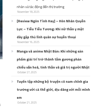
nhân và tác động đến thị trường
November 18, 2025
[Review Ngôn Tình Hay] – Hôn Nhân Quyền
Lực – Tiễu Tiễu Tương: Khi nữ thần y mặt
dày gặp thủ lĩnh quân sự huyền thoại
November 16, 2025
Manga và anime Nhật Bản: Khi những sản
phẩm giải trí trở thành tấm gương phản
chiếu văn hoá, tinh thần và giá trị người Nhật
October 27, 2025
Tuyển tập những bộ truyện có nam chính gia
trưởng với cả thế giới, dịu dàng với mỗi mình
em
October 21, 2025
i