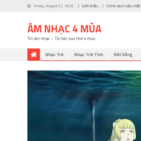
Friday, August 07, 2026
Giới thiệu
Chính sách bảo mật
ÂM NHẠC 4 MÙA
Tin âm nhạc – Tin tức sao Hot 4 mùa
Nhạc Trẻ
Nhạc Trữ Tình
Đời Sống