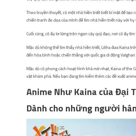
Theo truyền thuyết, có một nhà hiền triết biết bí mật để tạo 
chiến tranh đe dọa của mình để tìm nhà hiền triết này với hy
Cuối cùng, cô ấy lơ lửng trên ngọn cây quỹ đạo, nơi cô ấy tìm
Mặc dù không thể tìm thấy nhà hiền triết, Liliha đưa Kaina t
đến hòa bình hoặc chiến thắng với quốc gia di động Valghan 
Mặc dù có phong cách hoạt hình khá mờ nhạt, Kaina of the 
vật khám phá. Nếu bạn đang tìm kiếm thêm các đề xuất anim
Anime Như Kaina của Đại T
Dành cho những người hâm