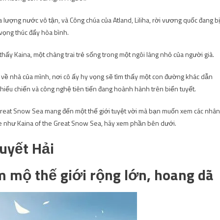
ra lượng nước vô tận, và Công chúa của Atland, Liliha, rời vương quốc đang bị
 vọng thúc đẩy hòa bình.
 thấy Kaina, một chàng trai trẻ sống trong một ngôi làng nhỏ của người già.
rở về nhà của mình, nơi cô ấy hy vọng sẽ tìm thấy một con đường khác dẫn
hiếu chiến và công nghệ tiên tiến đang hoành hành trên biển tuyết.
Great Snow Sea mang đến một thế giới tuyệt vời mà bạn muốn xem các nhân
e như Kaina of the Great Snow Sea, hãy xem phần bên dưới.
uyết Hải
 mộ thế giới rộng lớn, hoang dã