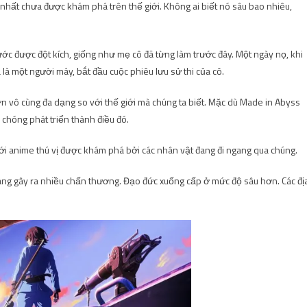
nhất chưa được khám phá trên thế giới. Không ai biết nó sâu bao nhiêu,
 ước được đột kích, giống như mẹ cô đã từng làm trước đây. Một ngày nọ, khi
là một người máy, bắt đầu cuộc phiêu lưu sử thi của cô.
ớn vô cùng đa dạng so với thế giới mà chúng ta biết. Mặc dù Made in Abyss
 chóng phát triển thành điều đó.
ới anime thú vị được khám phá bởi các nhân vật đang đi ngang qua chúng.
 càng gây ra nhiều chấn thương. Đạo đức xuống cấp ở mức độ sâu hơn. Các đị