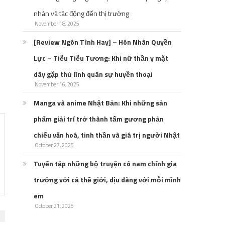
nhân và tác động đến thị trường
November 18, 2025
[Review Ngôn Tình Hay] – Hôn Nhân Quyền
Lực – Tiễu Tiễu Tương: Khi nữ thần y mặt
dày gặp thủ lĩnh quân sự huyền thoại
November 16, 2025
Manga và anime Nhật Bản: Khi những sản
phẩm giải trí trở thành tấm gương phản
chiếu văn hoá, tinh thần và giá trị người Nhật
October 27, 2025
Tuyển tập những bộ truyện có nam chính gia
trưởng với cả thế giới, dịu dàng với mỗi mình
em
October 21, 2025