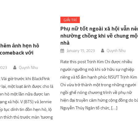
GIẢI TRÍ
Phụ nữ tốt ngoài xã hội vẫn nê
nhường chồng khi về chung mộ
nhà
 thêm ảnh hẹn hò
January 15, 2023
Quynh Nhu
 comeback với
Rate this post Trịnh Kim Chi được nhiều
 2023
Quynh Nhu
người ngưỡng mộ khi sở hữu sự nghiệp
riêng và tổ ấm hạnh phúc NSƯT Trịnh Kim
 Vài giờ trước khi BlackPink
Chi vừa trở thành một trong những người
 lại, một loạt ảnh được cho là
ngồi ghế nóng chương trình về phụ nữ
ẹn hò một lần nữa được lan
hiện đại truyền cảm hứng cộng đồng do b
ạng xã hội. V (BTS) và Jennie
Nguyễn Thúy Ngân tổ chức, […]
ếp tục dính tin đồn hẹn hò, lộ
an thích thú trước màn ‘tương