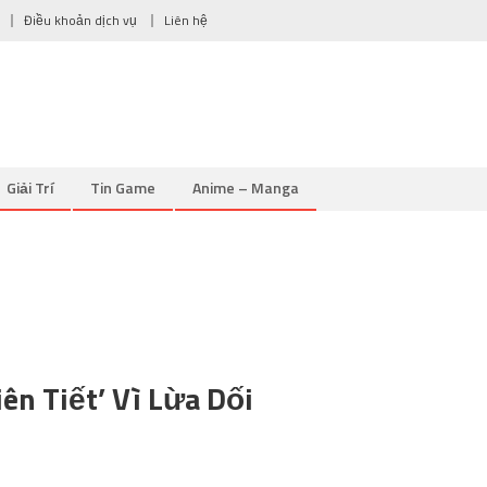
Điều khoản dịch vụ
Liên hệ
Giải Trí
Tin Game
Anime – Manga
ên Tiết’ Vì Lừa Dối