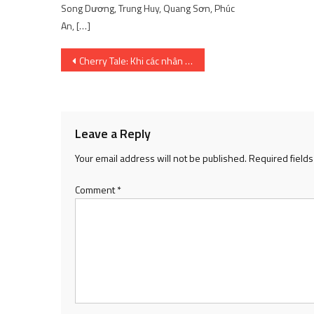
Song Dương, Trung Huy, Quang Sơn, Phúc
An, […]
Post
Cherry Tale: Khi các nhân vật cổ tích hóa thân thành những cô nàng Anime nóng bỏng | SharingFunVN
navigation
Leave a Reply
Your email address will not be published.
Required field
Comment
*