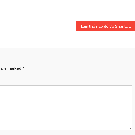
Làm thế nào để Vẽ Shantae? (Hướng dẫn vẽ dễ dàng)
s are marked
*