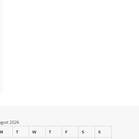
ugust 2026
M
T
W
T
F
S
S