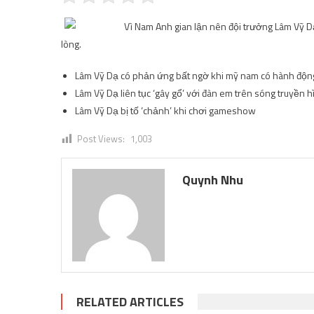
Vì Nam Anh gian lận nên đội trưởng Lâm Vỹ Dạ
lòng.
Lâm Vỹ Dạ có phản ứng bất ngờ khi mỹ nam có hành độn
Lâm Vỹ Dạ liên tục ‘gây gổ’ với đàn em trên sóng truyền h
Lâm Vỹ Dạ bị tố ‘chảnh’ khi chơi gameshow
Post Views:
1,003
Quynh Nhu
RELATED ARTICLES