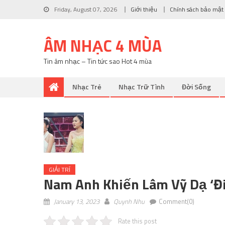
Friday, August 07, 2026
Giới thiệu
Chính sách bảo mật
ÂM NHẠC 4 MÙA
Tin âm nhạc – Tin tức sao Hot 4 mùa
Nhạc Trẻ
Nhạc Trữ Tình
Đời Sống
GIẢI TRÍ
Nam Anh Khiến Lâm Vỹ Dạ ‘đi
January 13, 2023
Quynh Nhu
Comment(0)
Rate this post