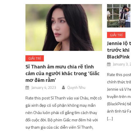
GIẢI TRÍ
Jennie lộ
trước khi
BlackPink
GIẢI TRÍ
January 3,
Sĩ Thanh âm mưu chia rẽ tình
cảm của người khác trong ‘Giấc
Rate this post
mơ đêm rằm’
chính thức trở
January 4, 2023
Quynh Nhu
Jennie và V h
truyền trên m
Rate this post Sĩ Thanh vào vai Châu, một cô
(BlackPink) ti
gái xinh đẹp có số phận không may mắn
ảnh tình tứ F
nên Châu luôn phải cố gắng tìm cách thay
[…]
đổi cuộc đời. Bộ phim Giấc mơ đêm hè với
sự tham gia của các diễn viên Sĩ Thanh,