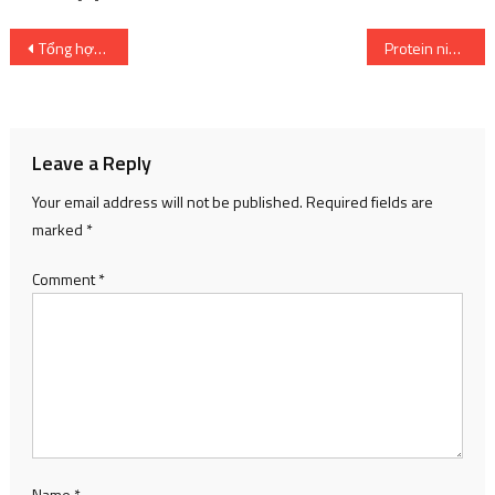
Post
Tổng hợp những bức ảnh chế về Dragon Ball nhưng theo phong cách độc lạ khiến người hâm mộ hoang mang
Protein niệu nên được điều trị khi nào?
navigation
Leave a Reply
Your email address will not be published.
Required fields are
marked
*
Comment
*
Name
*