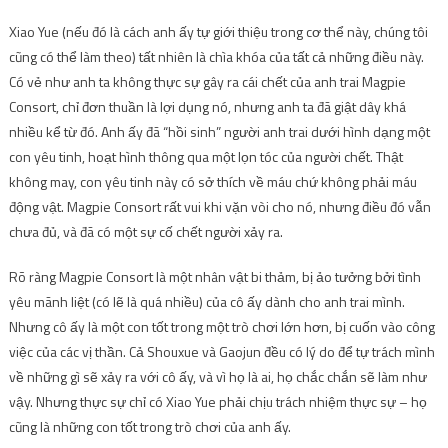
Xiao Yue (nếu đó là cách anh ấy tự giới thiệu trong cơ thể này, chúng tôi
cũng có thể làm theo) tất nhiên là chìa khóa của tất cả những điều này.
Có vẻ như anh ta không thực sự gây ra cái chết của anh trai Magpie
Consort, chỉ đơn thuần là lợi dụng nó, nhưng anh ta đã giật dây khá
nhiều kể từ đó. Anh ấy đã “hồi sinh” người anh trai dưới hình dạng một
con yêu tinh, hoạt hình thông qua một lọn tóc của người chết. Thật
không may, con yêu tinh này có sở thích về máu chứ không phải máu
động vật. Magpie Consort rất vui khi vặn vòi cho nó, nhưng điều đó vẫn
chưa đủ, và đã có một sự cố chết người xảy ra.
Rõ ràng Magpie Consort là một nhân vật bi thảm, bị ảo tưởng bởi tình
yêu mãnh liệt (có lẽ là quá nhiều) của cô ấy dành cho anh trai mình.
Nhưng cô ấy là một con tốt trong một trò chơi lớn hơn, bị cuốn vào công
việc của các vị thần. Cả Shouxue và Gaojun đều có lý do để tự trách mình
về những gì sẽ xảy ra với cô ấy, và vì họ là ai, họ chắc chắn sẽ làm như
vậy. Nhưng thực sự chỉ có Xiao Yue phải chịu trách nhiệm thực sự – họ
cũng là những con tốt trong trò chơi của anh ấy.