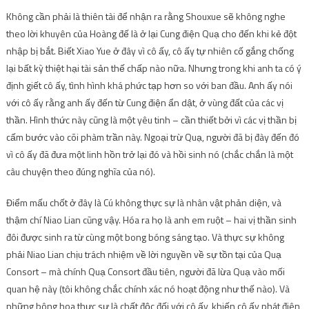
Không cần phải là thiên tài để nhận ra rằng Shouxue sẽ không nghe
theo lời khuyên của Hoàng đế là ở lại Cung điện Quạ cho đến khi kẻ đột
nhập bị bắt. Biết Xiao Yue ở đây vì cô ấy, cô ấy tự nhiên cố gắng chống
lại bất kỳ thiệt hại tài sản thế chấp nào nữa. Nhưng trong khi anh ta có ý
định giết cô ấy, tình hình khá phức tạp hơn so với ban đầu. Anh ấy nói
với cô ấy rằng anh ấy đến từ Cung điện ẩn dật, ở vùng đất của các vị
thần. Hình thức này cũng là một yêu tinh – cần thiết bởi vì các vị thần bị
cấm bước vào cõi phàm trần này. Ngoại trừ Quạ, người đã bị đày đến đó
vì cô ấy đã đưa một linh hồn trở lại đó và hồi sinh nó (chắc chắn là một
câu chuyện theo đúng nghĩa của nó).
Điểm mấu chốt ở đây là Cú không thực sự là nhân vật phản diện, và
thậm chí Niao Lian cũng vậy. Hóa ra họ là anh em ruột – hai vị thần sinh
đôi được sinh ra từ cùng một bong bóng sáng tạo. Và thực sự không
phải Niao Lian chịu trách nhiệm về lời nguyền về sự tồn tại của Quạ
Consort – mà chính Quạ Consort đầu tiên, người đã lừa Quạ vào mối
quan hệ này (tôi không chắc chính xác nó hoạt động như thế nào). Và
những bông hoa thực sự là chất độc đối với cô ấy, khiến cô ấy phát điên