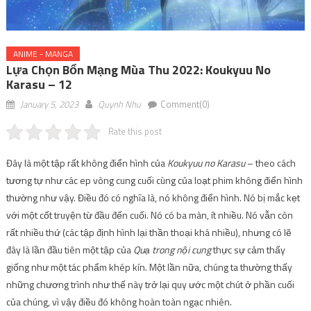
ANIME - MANGA
Lựa Chọn Bổn Mạng Mùa Thu 2022: Koukyuu No
Karasu – 12
January 5, 2023
Quynh Nhu
Comment(0)
Rate this post
Đây là một tập rất không điển hình của
Koukyuu no Karasu
– theo cách
tương tự như các ep vòng cung cuối cùng của loạt phim không điển hình
thường như vậy. Điều đó có nghĩa là, nó không điển hình. Nó bị mắc kẹt
với một cốt truyện từ đầu đến cuối. Nó có ba màn, ít nhiều. Nó vẫn còn
rất nhiều thứ (các tập định hình lại thần thoại khá nhiều), nhưng có lẽ
đây là lần đầu tiên một tập của
Quạ trong nội cung
thực sự cảm thấy
giống như một tác phẩm khép kín. Một lần nữa, chúng ta thường thấy
những chương trình như thế này trở lại quy ước một chút ở phần cuối
của chúng, vì vậy điều đó không hoàn toàn ngạc nhiên.