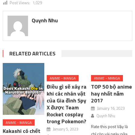
Post Views:
1,029
Quynh Nhu
RELATED ARTICLES
ANIME - MANGA
ANIME - MANGA
Điều gì sẽ xảy ra
TOP 50 bộ anime
khi các nhân vật
hay nhất năm
của Gia đình Spy
2017
X được Team
January 16, 2023
Rocket cosplay
Quynh Nhu
trong Pokemon?
ANIME - MANGA
Rate this post Vậy là
January 5, 2023
Kakashi có chết
chỉ còn vài ngày nữa