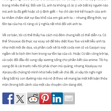
trong nhiều thế kỷ. Đối với Cú, anh ta không có ác ý với bất kỳ người nào
mà anh ta đã giết hoặc có ý định giết – họ chỉ cản trở kế hoạch của anh
ta nhằm chấm dứt sự đau khổ của em gái anh ta – nhưng đồng thời, sự
tồn tại của họ rõ ràng có ý nghĩa rất nhỏ đối với anh ta .
Về cơ bản, tôi có thể thấy hai cách mà đêm chung kết có thể diễn ra. Có
thể Shouxue đã thực sự xoay sở để tiêu diệt Xiao Yue và kết liễu anh ta
như một mối đe dọa, và phần cuối sẽ là một coda nơi cô và Gaojun suy
ngẫm về bi kịch lớn hơn trong sự tồn tại của cô. Hoặc Cú tấn công trở lại,
và cuộc đối đầu đó cung cấp xương sống cho phần kết của anime. Tôi hy
vọng đó là cái trước nếu tôi phải chọn mù quáng, nhưng
Koukyuu no
Karasu
đã chứng tỏ mình khá hiểu biết về chủ đề, vì vậy tôi nghi ngờ
rằng bất kỳ con đường nào mà nó đi theo sẽ mang lại một kết luận thỏa
mãn (trong bối cảnh của một câu chuyện còn dang dở).