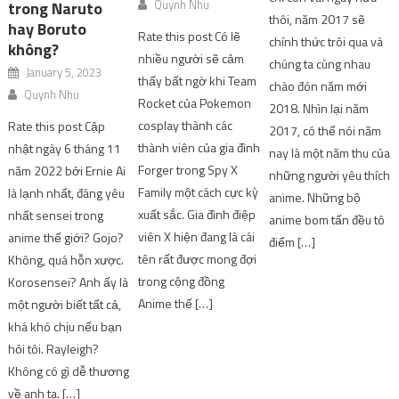
Quynh Nhu
trong Naruto
thôi, năm 2017 sẽ
hay Boruto
Rate this post Có lẽ
chính thức trôi qua và
không?
nhiều người sẽ cảm
chúng ta cùng nhau
January 5, 2023
thấy bất ngờ khi Team
chào đón năm mới
Quynh Nhu
Rocket của Pokemon
2018. Nhìn lại năm
cosplay thành các
Rate this post Cập
2017, có thể nói năm
thành viên của gia đình
nhật ngày 6 tháng 11
nay là một năm thu của
Forger trong Spy X
năm 2022 bởi Ernie Ai
những người yêu thích
Family một cách cực kỳ
là lạnh nhất, đáng yêu
anime. Những bộ
xuất sắc. Gia đình điệp
nhất sensei trong
anime bom tấn đều tô
viên X hiện đang là cái
anime thế giới? Gojo?
điểm […]
tên rất được mong đợi
Không, quá hỗn xược.
trong cộng đồng
Korosensei? Anh ấy là
Anime thế […]
một người biết tất cả,
khá khó chịu nếu bạn
hỏi tôi. Rayleigh?
Không có gì dễ thương
về anh ta. […]