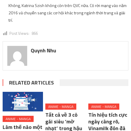
Không, Katrina Szish không còn trên QVC nữa. Cô rời mạng vào năm
2016 và chuyển sang các cơ hội khác trong ngành thời trang và giải
trí.
Post Views:
866
Quynh Nhu
RELATED ARTICLES
ANIME - MANGA
ANIME - MANGA
Tất cả về 3 cô
Tín hiệu tích cực
ANIME - MANGA
gái siêu ‘mờ
ngày càng rõ,
Làm thế nào một
nhạt’ trong hậu
Vinamilk đón đà