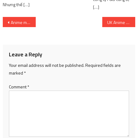
Nhưng thế […]
[…]
Post
Anime mới phát hành tại Vương quốc Anh: ngày 6 tháng 3 năm 2023
UK Anime Network – Netflix thả thính anime PLUTO
navigation
Leave a Reply
Your email address will not be published.
Required fields are
marked
*
Comment
*