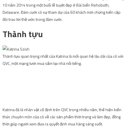
10 năm 2014 trong một buổi lễ tuyệt đẹp ở Bãi biển Rehoboth,
Delaware. Đám cưới có sự tham dự của 60 khách mời chứng kiến ​​cặp
đôi trao lời thề ước trong đám cưới.
Thành tựu
Thành tựu quan trọng nhất của Katrina là mối quan hệ lâu dài của cô với
QVC, một mạng lưới mua sắm tại nhà nổi tiếng.
Katrina đã là nhân vật cố định trên QVC trong nhiều năm, thể hiện kiến ​​
thức chuyên môn của cô về các sản phẩm thời trang và làm đẹp, đồng
thời giúp người xem đưa ra quyết định mua hàng sáng suốt.