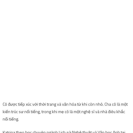
Cô được tiếp xúc với thời trang và văn hóa từ khi còn nhỏ. Cha cô là một
kiến ​​trúc sư nổi tiếng, trong khi mẹ cô là một nghệ sĩ và nhà điêu khắc
nổi tiếng.
Katrina theo học chuyên ngành Lịch sử Nghệ thuật và Văn học Anh tại