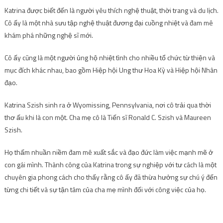
Katrina được biết đến là người yêu thích nghệ thuật, thời trang và du lịch.
Cô ấy là một nhà sưu tập nghệ thuật đương đại cuồng nhiệt và đam mê
khám phá những nghệ sĩ mới.
Cô ấy cũng là một người ủng hộ nhiệt tình cho nhiều tổ chức từ thiện và
mục đích khác nhau, bao gồm Hiệp hội Ung thư Hoa Kỳ và Hiệp hội Nhân
đạo.
Katrina Szish sinh ra ở Wyomissing, Pennsylvania, nơi cô trải qua thời
thơ ấu khi là con một. Cha mẹ cô là Tiến sĩ Ronald C. Szish và Maureen
Szish.
Họ thấm nhuần niềm đam mê xuất sắc và đạo đức làm việc mạnh mẽ ở
con gái mình. Thành công của Katrina trong sự nghiệp với tư cách là một
chuyên gia phong cách cho thấy rằng cô ấy đã thừa hưởng sự chú ý đến
từng chi tiết và sự tận tâm của cha mẹ mình đối với công việc của họ.