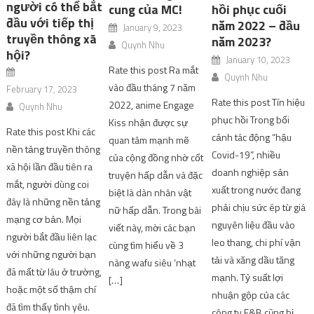
người có thể bắt
cung của MC!
hồi phục cuối
đầu với tiếp thị
năm 2022 – đầu
January 9, 2023
truyền thông xã
năm 2023?
Quynh Nhu
hội?
January 10, 2023
Rate this post Ra mắt
Quynh Nhu
vào đầu tháng 7 năm
February 17, 2023
Rate this post Tín hiệu
2022, anime Engage
Quynh Nhu
phục hồi Trong bối
Kiss nhận được sự
Rate this post Khi các
cảnh tác động “hậu
quan tâm mạnh mẽ
nền tảng truyền thông
Covid-19”, nhiều
của cộng đồng nhờ cốt
xã hội lần đầu tiên ra
doanh nghiệp sản
truyện hấp dẫn và đặc
mắt, người dùng coi
xuất trong nước đang
biệt là dàn nhân vật
đây là những nền tảng
phải chịu sức ép từ giá
nữ hấp dẫn. Trong bài
mạng cơ bản. Mọi
nguyên liệu đầu vào
viết này, mời các bạn
người bắt đầu liên lạc
leo thang, chi phí vận
cùng tìm hiểu về 3
với những người bạn
tải và xăng dầu tăng
nàng wafu siêu ‘nhạt
đã mất từ ​​lâu ở trường,
mạnh. Tỷ suất lợi
[…]
hoặc một số thậm chí
nhuận gộp của các
đã tìm thấy tình yêu.
công ty F&B cũng bị