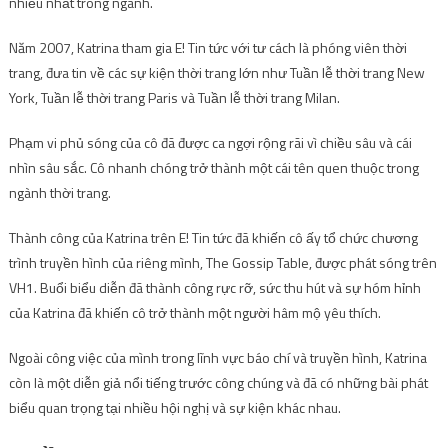
nhiều nhất trong ngành.
Năm 2007, Katrina tham gia E! Tin tức với tư cách là phóng viên thời
trang, đưa tin về các sự kiện thời trang lớn như Tuần lễ thời trang New
York, Tuần lễ thời trang Paris và Tuần lễ thời trang Milan.
Phạm vi phủ sóng của cô đã được ca ngợi rộng rãi vì chiều sâu và cái
nhìn sâu sắc. Cô nhanh chóng trở thành một cái tên quen thuộc trong
ngành thời trang.
Thành công của Katrina trên E! Tin tức đã khiến cô ấy tổ chức chương
trình truyền hình của riêng mình, The Gossip Table, được phát sóng trên
VH1. Buổi biểu diễn đã thành công rực rỡ, sức thu hút và sự hóm hỉnh
của Katrina đã khiến cô trở thành một người hâm mộ yêu thích.
Ngoài công việc của mình trong lĩnh vực báo chí và truyền hình, Katrina
còn là một diễn giả nổi tiếng trước công chúng và đã có những bài phát
biểu quan trọng tại nhiều hội nghị và sự kiện khác nhau.