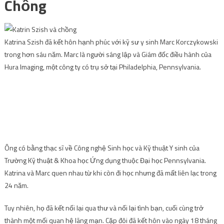
Chồng
Katrina Szish đã kết hôn hạnh phúc với kỹ sư y sinh Marc Korczykowski
trong hơn sáu năm. Marc là người sáng lập và Giám đốc điều hành của
Hura Imaging, một công ty có trụ sở tại Philadelphia, Pennsylvania.
Ông có bằng thạc sĩ về Công nghệ Sinh học và Kỹ thuật Y sinh của
Trường Kỹ thuật & Khoa học Ứng dụng thuộc Đại học Pennsylvania.
Katrina và Marc quen nhau từ khi còn đi học nhưng đã mất liên lạc trong
24 năm.
Tuy nhiên, họ đã kết nối lại qua thư và nối lại tình bạn, cuối cùng trở
thành một mối quan hệ lãng mạn. Cặp đôi đã kết hôn vào ngày 18 tháng