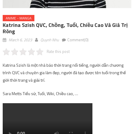
ANIME - MANGA
Katrina Szish QVC, Chồng, Tuổi, Chiều Cao Và Giá Trị
Ròng
March 6, 2023
Quynh Nhu
Comment(0)
Rate this post
Katrina Szish là một nhà báo thời trang nổi tiếng, người dẫn chương
trình QVC và chuyên gia làm đẹp, người đã tạo được tên tuổi trong thế
giới thời trang và giải trí.
Sara Metts Tiểu sử, Tuổi, Wiki, Chiều cao, …