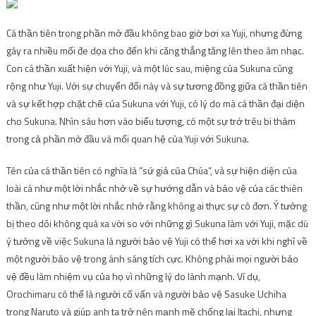
Cá thần tiên trong phần mở đầu không bao giờ bơi xa Yuji, nhưng đừng
gây ra nhiều mối đe dọa cho đến khi căng thẳng tăng lên theo âm nhạc.
Con cá thần xuất hiện với Yuji, và một lúc sau, miệng của Sukuna cũng
rộng như Yuji. Với sự chuyển đổi này và sự tương đồng giữa cá thần tiên
và sự kết hợp chặt chẽ của Sukuna với Yuji, có lý do mà cá thần đại diện
cho Sukuna. Nhìn sâu hơn vào biểu tượng, có một sự trớ trêu bi thảm
trong cả phần mở đầu và mối quan hệ của Yuji với Sukuna.
Tên của cá thần tiên có nghĩa là “sứ giả của Chúa”, và sự hiện diện của
loài cá như một lời nhắc nhở về sự hướng dẫn và bảo vệ của các thiên
thần, cũng như một lời nhắc nhở rằng không ai thực sự cô đơn. Ý tưởng
bị theo dõi không quá xa vời so với những gì Sukuna làm với Yuji, mặc dù
ý tưởng về việc Sukuna là người bảo vệ Yuji có thể hơi xa vời khi nghĩ về
một người bảo vệ trong ánh sáng tích cực. Không phải mọi người bảo
vệ đều làm nhiệm vụ của họ vì những lý do lành mạnh. Ví dụ,
Orochimaru có thể là người cố vấn và người bảo vệ Sasuke Uchiha
trong Naruto và giúp anh ta trở nên mạnh mẽ chống lại Itachi, nhưng