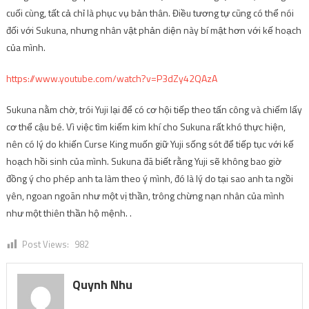
cuối cùng, tất cả chỉ là phục vụ bản thân. Điều tương tự cũng có thể nói
đối với Sukuna, nhưng nhân vật phản diện này bí mật hơn với kế hoạch
của mình.
https://www.youtube.com/watch?v=P3dZy42QAzA
Sukuna nằm chờ, trói Yuji lại để có cơ hội tiếp theo tấn công và chiếm lấy
cơ thể cậu bé. Vì việc tìm kiếm kim khí cho Sukuna rất khó thực hiện,
nên có lý do khiến Curse King muốn giữ Yuji sống sót để tiếp tục với kế
hoạch hồi sinh của mình. Sukuna đã biết rằng Yuji sẽ không bao giờ
đồng ý cho phép anh ta làm theo ý mình, đó là lý do tại sao anh ta ngồi
yên, ngoan ngoãn như một vị thần, trông chừng nạn nhân của mình
như một thiên thần hộ mệnh. .
Post Views:
982
Quynh Nhu