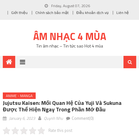
Friday, August 07, 2026
Giới thiệu
Chính sách bảo mật
Điều khoản dịch vụ
Liên hệ
ÂM NHẠC 4 MÙA
Tin âm nhạc – Tin tức sao Hot 4 mùa
ANIME - MANGA
Jujutsu Kaisen: Mối Quan Hệ Của Yuji Và Sukuna
Được Thể Hiện Ngay Trong Phần Mở Đầu
January 6, 2023
Quynh Nhu
Comment(0)
Rate this post