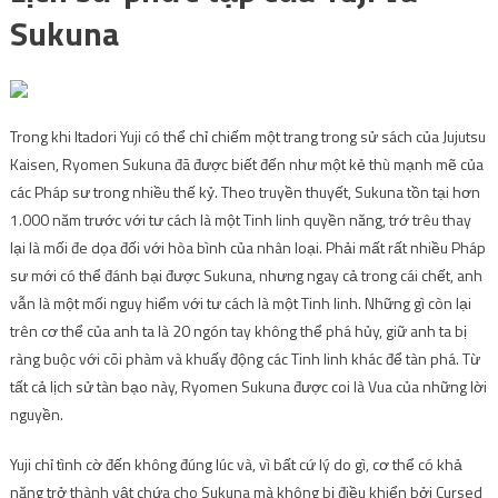
Sukuna
Trong khi Itadori Yuji có thể chỉ chiếm một trang trong sử sách của Jujutsu
Kaisen, Ryomen Sukuna đã được biết đến như một kẻ thù mạnh mẽ của
các Pháp sư trong nhiều thế kỷ. Theo truyền thuyết, Sukuna tồn tại hơn
1.000 năm trước với tư cách là một Tinh linh quyền năng, trớ trêu thay
lại là mối đe dọa đối với hòa bình của nhân loại. Phải mất rất nhiều Pháp
sư mới có thể đánh bại được Sukuna, nhưng ngay cả trong cái chết, anh
vẫn là một mối nguy hiểm với tư cách là một Tinh linh. Những gì còn lại
trên cơ thể của anh ta là 20 ngón tay không thể phá hủy, giữ anh ta bị
ràng buộc với cõi phàm và khuấy động các Tinh linh khác để tàn phá. Từ
tất cả lịch sử tàn bạo này, Ryomen Sukuna được coi là Vua của những lời
nguyền.
Yuji chỉ tình cờ đến không đúng lúc và, vì bất cứ lý do gì, cơ thể có khả
năng trở thành vật chứa cho Sukuna mà không bị điều khiển bởi Cursed