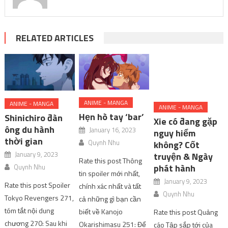
RELATED ARTICLES
ANIME - MANGA
ANIME - MANGA
ANIME - MANGA
Hẹn hò tay ‘bar’
Shinichiro đàn
Xie có đang gặp
ông du hành
January 16, 2023
nguy hiểm
thời gian
Quynh Nhu
không? Cốt
January 9, 2023
truyện & Ngày
Rate this post Thông
phát hành
Quynh Nhu
tin spoiler mới nhất,
January 9, 2023
Rate this post Spoiler
chính xác nhất và tất
Quynh Nhu
Tokyo Revengers 271,
cả những gì bạn cần
tóm tắt nội dung
biết về Kanojo
Rate this post Quảng
chương 270: Sau khi
Okarishimasu 251: Để
cáo Tập sắp tới của