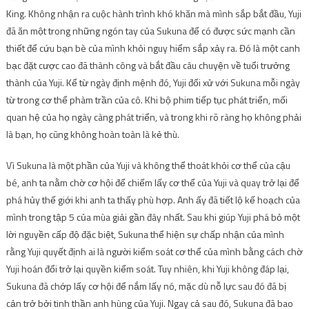
King. Không nhận ra cuộc hành trình khó khăn mà mình sắp bắt đầu, Yuji
đã ăn một trong những ngón tay của Sukuna để có được sức mạnh cần
thiết để cứu bạn bè của mình khỏi nguy hiểm sắp xảy ra. Đó là một canh
bạc đặt cược cao đã thành công và bắt đầu câu chuyện về tuổi trưởng
thành của Yuji. Kể từ ngày định mệnh đó, Yuji đối xử với Sukuna mỗi ngày
từ trong cơ thể phàm trần của cô. Khi bộ phim tiếp tục phát triển, mối
quan hệ của họ ngày càng phát triển, và trong khi rõ ràng họ không phải
là bạn, họ cũng không hoàn toàn là kẻ thù.
Vì Sukuna là một phần của Yuji và không thể thoát khỏi cơ thể của cậu
bé, anh ta nằm chờ cơ hội để chiếm lấy cơ thể của Yuji và quay trở lại để
phá hủy thế giới khi anh ta thấy phù hợp. Anh ấy đã tiết lộ kế hoạch của
mình trong tập 5 của mùa giải gần đây nhất. Sau khi giúp Yuji phá bỏ một
lời nguyền cấp độ đặc biệt, Sukuna thể hiện sự chấp nhận của mình
rằng Yuji quyết định ai là người kiểm soát cơ thể của mình bằng cách chờ
Yuji hoán đổi trở lại quyền kiểm soát. Tuy nhiên, khi Yuji không đáp lại,
Sukuna đã chớp lấy cơ hội để nắm lấy nó, mặc dù nỗ lực sau đó đã bị
cản trở bởi tinh thần anh hùng của Yuji. Ngay cả sau đó, Sukuna đã bao