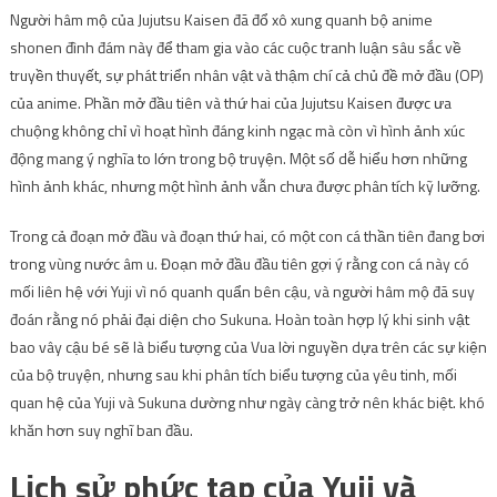
Người hâm mộ của Jujutsu Kaisen đã đổ xô xung quanh bộ anime
shonen đình đám này để tham gia vào các cuộc tranh luận sâu sắc về
truyền thuyết, sự phát triển nhân vật và thậm chí cả chủ đề mở đầu (OP)
của anime. Phần mở đầu tiên và thứ hai của Jujutsu Kaisen được ưa
chuộng không chỉ vì hoạt hình đáng kinh ngạc mà còn vì hình ảnh xúc
động mang ý nghĩa to lớn trong bộ truyện. Một số dễ hiểu hơn những
hình ảnh khác, nhưng một hình ảnh vẫn chưa được phân tích kỹ lưỡng.
Trong cả đoạn mở đầu và đoạn thứ hai, có một con cá thần tiên đang bơi
trong vùng nước âm u. Đoạn mở đầu đầu tiên gợi ý rằng con cá này có
mối liên hệ với Yuji vì nó quanh quẩn bên cậu, và người hâm mộ đã suy
đoán rằng nó phải đại diện cho Sukuna. Hoàn toàn hợp lý khi sinh vật
bao vây cậu bé sẽ là biểu tượng của Vua lời nguyền dựa trên các sự kiện
của bộ truyện, nhưng sau khi phân tích biểu tượng của yêu tinh, mối
quan hệ của Yuji và Sukuna dường như ngày càng trở nên khác biệt. khó
khăn hơn suy nghĩ ban đầu.
Lịch sử phức tạp của Yuji và