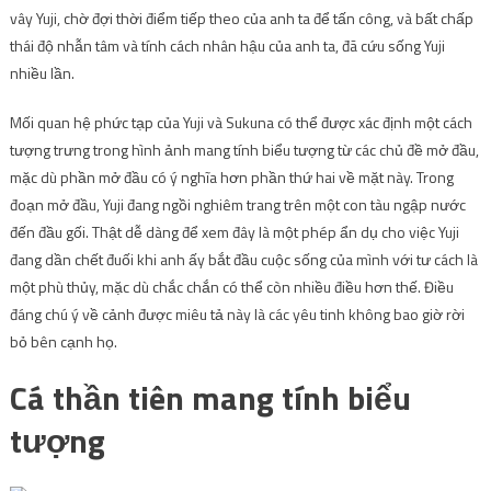
vây Yuji, chờ đợi thời điểm tiếp theo của anh ta để tấn công, và bất chấp
thái độ nhẫn tâm và tính cách nhân hậu của anh ta, đã cứu sống Yuji
nhiều lần.
Mối quan hệ phức tạp của Yuji và Sukuna có thể được xác định một cách
tượng trưng trong hình ảnh mang tính biểu tượng từ các chủ đề mở đầu,
mặc dù phần mở đầu có ý nghĩa hơn phần thứ hai về mặt này. Trong
đoạn mở đầu, Yuji đang ngồi nghiêm trang trên một con tàu ngập nước
đến đầu gối. Thật dễ dàng để xem đây là một phép ẩn dụ cho việc Yuji
đang dần chết đuối khi anh ấy bắt đầu cuộc sống của mình với tư cách là
một phù thủy, mặc dù chắc chắn có thể còn nhiều điều hơn thế. Điều
đáng chú ý về cảnh được miêu tả này là các yêu tinh không bao giờ rời
bỏ bên cạnh họ.
Cá thần tiên mang tính biểu
tượng