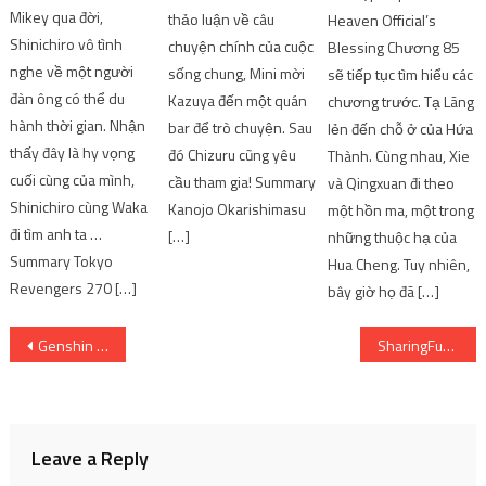
Mikey qua đời,
thảo luận về câu
Heaven Official’s
Shinichiro vô tình
chuyện chính của cuộc
Blessing Chương 85
nghe về một người
sống chung, Mini mời
sẽ tiếp tục tìm hiểu các
đàn ông có thể du
Kazuya đến một quán
chương trước. Tạ Lãng
hành thời gian. Nhận
bar để trò chuyện. Sau
lẻn đến chỗ ở của Hứa
thấy đây là hy vọng
đó Chizuru cũng yêu
Thành. Cùng nhau, Xie
cuối cùng của mình,
cầu tham gia! Summary
và Qingxuan đi theo
Shinichiro cùng Waka
Kanojo Okarishimasu
một hồn ma, một trong
đi tìm anh ta …
[…]
những thuộc hạ của
Summary Tokyo
Hua Cheng. Tuy nhiên,
Revengers 270 […]
bây giờ họ đã […]
Post
Genshin Impact 3.1 mang đến tin vui cho “Am Thủ” | SharingFunVN
SharingFunVN tặng giftcode Võ Lâm Truyền Kỳ MAX (VLTK MAX) mừng game ra mắt 23/09 | SharingFunVN
navigation
Leave a Reply