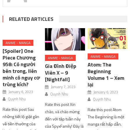
RELATED ARTICLES
ANIME - MANGA
[Spoiler] One
Piece Chương
ANIME - MANGA
ANIME - MANGA
958: Có người
Atom: The
Gia Đình Điệp
bên trong, liên
Beginning
Viên X – 9
minh có nguy cơ
Volume 1 – Xem
[Nightfall]
trùng kích?
lại
January 7, 2023
January 6, 2023
January 6, 2023
Quynh Nhu
Quynh Nhu
Quynh Nhu
Rate this post Xin
Rate this post Sau
Rate this post Atom
chào, và chào mừng
những tiết lộ giật gân
The Beginning là một
đến với tập tuần này
về tiền thưởng của
manga rất hấp dẫn.
của SpyxFamily! Đây là