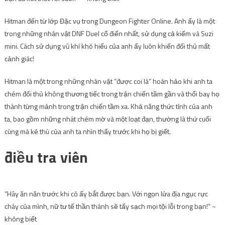
Hitman đến từ lớp Đặc vụ trong Dungeon Fighter Online. Anh ấy là một
trong những nhân vật DNF Duel cổ điển nhất, sử dụng cả kiếm và Suzi
mini. Cách sử dụng vũ khí khó hiểu của anh ấy luôn khiến đối thủ mất
cảnh giác!
Hitman là một trong những nhân vật “được coi là” hoàn hảo khi anh ta
chém đối thủ không thương tiếc trong trận chiến tầm gần và thổi bay họ
thành từng mảnh trong trận chiến tầm xa. Khả năng thức tỉnh của anh
ta, bao gồm những nhát chém mờ và một loạt đạn, thường là thứ cuối
cùng mà kẻ thù của anh ta nhìn thấy trước khi họ bị giết.
điều tra viên
“Hãy ăn năn trước khi cô ấy bắt được bạn. Với ngọn lửa địa ngục rực
cháy của mình, nữ tư tế thần thánh sẽ tẩy sạch mọi tội lỗi trong bạn!” ~
không biết