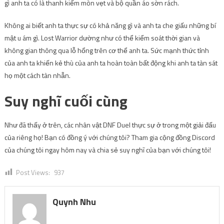
gì anh ta có là thanh kiếm mòn vẹt và bộ quần áo sờn rách.
Không ai biết anh ta thực sự có khả năng gì và anh ta che giấu những bí
mật u ám gì. Lost Warrior dường như có thể kiểm soát thời gian và
không gian thông qua lỗ hổng trên cơ thể anh ta. Sức mạnh thức tỉnh
của anh ta khiến kẻ thù của anh ta hoàn toàn bất động khi anh ta tàn sát
họ một cách tàn nhẫn.
Suy nghĩ cuối cùng
Như đã thấy ở trên, các nhân vật DNF Duel thực sự ở trong một giải đấu
của riêng họ! Bạn có đồng ý với chúng tôi? Tham gia cộng đồng Discord
của chúng tôi ngay hôm nay và chia sẻ suy nghĩ của bạn với chúng tôi!
Post Views:
937
Quynh Nhu