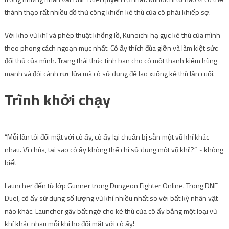
thành thạo rất nhiều đồ thủ công khiến kẻ thù của cô phải khiếp sợ.
Với kho vũ khí và phép thuật khổng lồ, Kunoichi hạ gục kẻ thù của mình
theo phong cách ngoạn mục nhất. Cô ấy thích đùa giỡn và làm kiệt sức
đối thủ của mình. Trạng thái thức tỉnh ban cho cô một thanh kiếm hùng
mạnh và đôi cánh rực lửa mà cô sử dụng để lao xuống kẻ thù lần cuối.
Trình khởi chạy
“Mỗi lần tôi đối mặt với cô ấy, cô ấy lại chuẩn bị sẵn một vũ khí khác
nhau. Vì chúa, tại sao cô ấy không thể chỉ sử dụng một vũ khí!?” ~ không
biết
Launcher đến từ lớp Gunner trong Dungeon Fighter Online. Trong DNF
Duel, cô ấy sử dụng số lượng vũ khí nhiều nhất so với bất kỳ nhân vật
nào khác. Launcher gây bất ngờ cho kẻ thù của cô ấy bằng một loại vũ
khí khác nhau mỗi khi họ đối mặt với cô ấy!