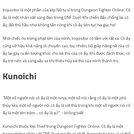
Inquisitor là một phần của lớp Nữ tu sĩ trong Dungeon Fighter Online. Cô
ấy là một nhân vật sùng đạo trong DNF Duel. Khi chiến đấu chống lại cô
ấy, đối thủ hầu như không tấn công khi cô ấy liên tục hạ gục họ!
Nhờ chiếc rìu trừng phạt lớn của mình, Inquisitor có tầm với rất xa. Cô ấy
cũng sở hữu khả năng di chuyển cao; tuy nhiên, bộ giáp nặng nề của cô
ấy lại gây ra ấn tượng khác cho kẻ thù của cô ấy. Khi được đánh thức, cô
ấy trở nên vô cùng xấu xa khi thiêu hủy kẻ thù của mình thành tro.
Kunoichi
“Một số người nói cô ấy là một ninja; một số nói rằng cô ấy là một phù
thủy lửa; một số người nói cô ấy là sát thủ trong khi một số người nói cô
ấy là một tên trộm… cô ấy là ai?” ~ không biết
Kunoichi thuộc lớp Thief trong Dungeon Fighter Online. Cô ấy là một
trong những nhân vật DNF Duel quyến rũ nhất. Kunoichi tự hào vì có thể