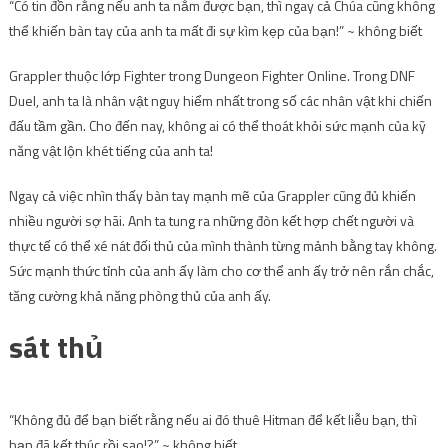
“Có tin đồn rằng nếu anh ta nắm được bạn, thì ngay cả Chúa cũng không
thể khiến bàn tay của anh ta mất đi sự kìm kẹp của bạn!” ~ không biết
Grappler thuộc lớp Fighter trong Dungeon Fighter Online. Trong DNF
Duel, anh ta là nhân vật nguy hiểm nhất trong số các nhân vật khi chiến
đấu tầm gần. Cho đến nay, không ai có thể thoát khỏi sức mạnh của kỹ
năng vật lộn khét tiếng của anh ta!
Ngay cả việc nhìn thấy bàn tay mạnh mẽ của Grappler cũng đủ khiến
nhiều người sợ hãi. Anh ta tung ra những đòn kết hợp chết người và
thực tế có thể xé nát đối thủ của mình thành từng mảnh bằng tay không.
Sức mạnh thức tỉnh của anh ấy làm cho cơ thể anh ấy trở nên rắn chắc,
tăng cường khả năng phòng thủ của anh ấy.
sát thủ
“Không đủ để bạn biết rằng nếu ai đó thuê Hitman để kết liễu bạn, thì
bạn đã kết thúc rồi sao!?” ~ không biết