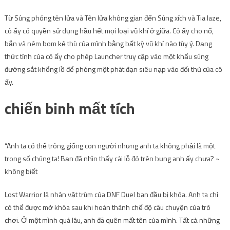
Từ Súng phóng tên lửa và Tên lửa không gian đến Súng xích và Tia laze,
cô ấy có quyền sử dụng hầu hết mọi loại vũ khí ở giữa. Cô ấy cho nổ,
bắn và ném bom kẻ thù của mình bằng bất kỳ vũ khí nào tùy ý. Dạng
thức tỉnh của cô ấy cho phép Launcher truy cập vào một khẩu súng
đường sắt khổng lồ để phóng một phát đạn siêu nạp vào đối thủ của cô
ấy.
chiến binh mất tích
“Anh ta có thể trông giống con người nhưng anh ta không phải là một
trong số chúng ta! Bạn đã nhìn thấy cái lỗ đó trên bụng anh ấy chưa? ~
không biết
Lost Warrior là nhân vật trùm của DNF Duel ban đầu bị khóa. Anh ta chỉ
có thể được mở khóa sau khi hoàn thành chế độ câu chuyện của trò
chơi. Ở một mình quá lâu, anh đã quên mất tên của mình. Tất cả những