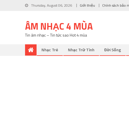
Thursday, August 06, 2026
Giới thiệu
Chính sách bảo 
ÂM NHẠC 4 MÙA
Tin âm nhạc – Tin tức sao Hot 4 mùa
Nhạc Trẻ
Nhạc Trữ Tình
Đời Sống