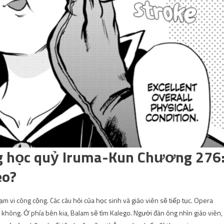
 học quỷ Iruma-Kun Chương 276
eo?
m vi công cộng. Các câu hỏi của học sinh và giáo viên sẽ tiếp tục. Opera
y không. Ở phía bên kia, Balam sẽ tìm Kalego. Người đàn ông nhìn giáo viên,