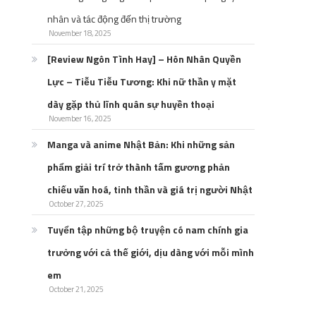
nhân và tác động đến thị trường
November 18, 2025
[Review Ngôn Tình Hay] – Hôn Nhân Quyền
Lực – Tiễu Tiễu Tương: Khi nữ thần y mặt
dày gặp thủ lĩnh quân sự huyền thoại
November 16, 2025
Manga và anime Nhật Bản: Khi những sản
phẩm giải trí trở thành tấm gương phản
chiếu văn hoá, tinh thần và giá trị người Nhật
October 27, 2025
Tuyển tập những bộ truyện có nam chính gia
trưởng với cả thế giới, dịu dàng với mỗi mình
em
October 21, 2025