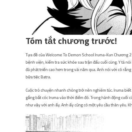
Tóm tắt chương trước!
Tựa đề của Welcome To Demon School Iruma-Kun Chương 275 l
bệnh viện, kiểm tra sức khỏe sau trận đấu cuối cùng. Y tá nó
đã phát triển cao hơn trong vài năm qua. Anh nói với cô rằng
bữa tiệc Batra.
Cuộc trò chuyện nhanh chóng trở nên nghiêm túc. Iruma biết r
gắng bắt cóc Iruma vào thời điểm đó. Trong hành động cuối 
như vậy với anh ấy. Anh ấy cũng có một yêu cầu thân yêu. Kh