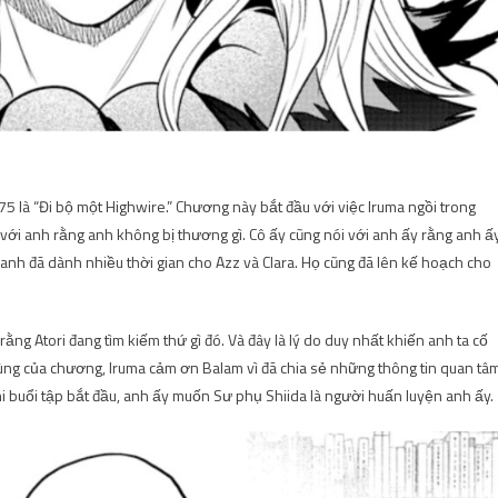
à “Đi bộ một Highwire.” Chương này bắt đầu với việc Iruma ngồi trong
i với anh rằng anh không bị thương gì. Cô ấy cũng nói với anh ấy rằng anh ấ
 anh đã dành nhiều thời gian cho Azz và Clara. Họ cũng đã lên kế hoạch cho
ằng Atori đang tìm kiếm thứ gì đó. Và đây là lý do duy nhất khiến anh ta cố
cùng của chương, Iruma cảm ơn Balam vì đã chia sẻ những thông tin quan tâ
i buổi tập bắt đầu, anh ấy muốn Sư phụ Shiida là người huấn luyện anh ấy.