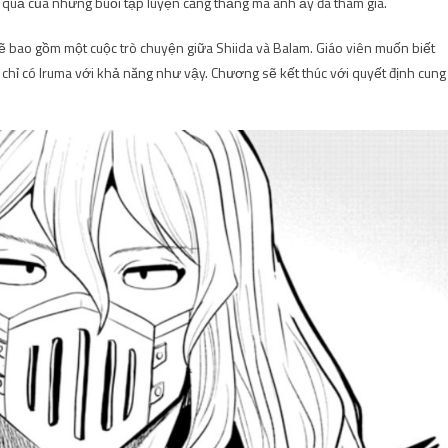
ết quả của những buổi tập luyện căng thẳng mà anh ấy đã tham gia.
ao gồm một cuộc trò chuyện giữa Shiida và Balam. Giáo viên muốn biết
chỉ có Iruma với khả năng như vậy. Chương sẽ kết thúc với quyết định cung