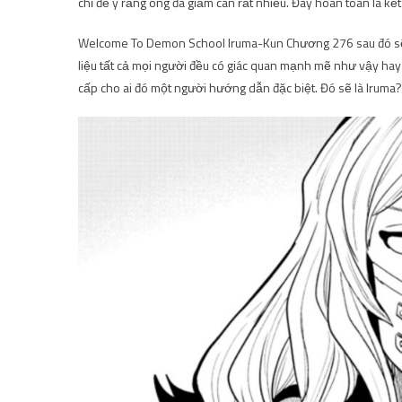
chỉ để ý rằng ông đã giảm cân rất nhiều. Đây hoàn toàn là k
Welcome To Demon School Iruma-Kun Chương 276 sau đó sẽ b
liệu tất cả mọi người đều có giác quan mạnh mẽ như vậy hay 
cấp cho ai đó một người hướng dẫn đặc biệt. Đó sẽ là Iruma?