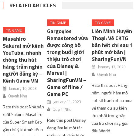
RELATED ARTICLES
TIN GAME
TIN GAME
Gargoyles
Liên Minh Huyền
TIN GAME
Remastered vừa
Thoại: Vé CKTG
Masahiro
được công bố
bán hết chỉ sau 1
Sakurai mở kênh
trong buổi giới
phút mở bán |
YouTube, nhanh
thiệu trò chơi
SharingFunVN
chóng thu hút
của Disney &
hàng trăm nghìn
January 17, 2023
Marvel |
người đăng ký –
Quynh Nhu
SharingFunVN –
Kênh Game VN
Rate this post Hàng
Game offline /
January 16, 2023
năm, người hâm mộ
Game PC
Quynh Nhu
LoL sẽ tranh nhau mua
January 11, 2023
Rate this post Nhà sản
vé tham dự sự kiện
Quynh Nhu
xuất Sakurai Masahiro
lớn nhất trong năm
Rate this post Disney
của Super Smash Bro
của trò chơi này, giải
đang làm lại một tác
gây chú ý khi mở kênh
đấu World
phẩm kinh điển khác