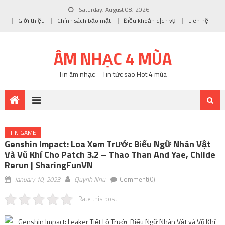
Saturday, August 08, 2026
Giới thiệu
Chính sách bảo mật
Điều khoản dịch vụ
Liên hệ
ÂM NHẠC 4 MÙA
Tin âm nhạc – Tin tức sao Hot 4 mùa
TIN GAME
Genshin Impact: Loa Xem Trước Biểu Ngữ Nhân Vật
Và Vũ Khí Cho Patch 3.2 – Thao Than And Yae, Childe
Rerun | SharingFunVN
January 10, 2023
Quynh Nhu
Comment(0)
Rate this post