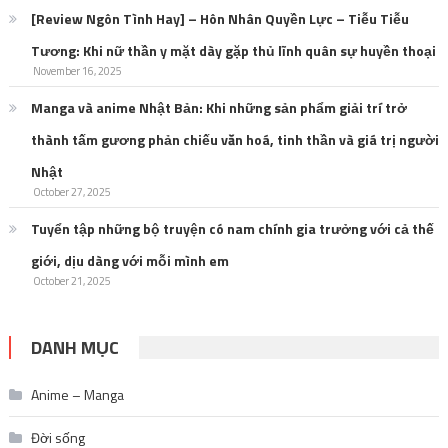
[Review Ngôn Tình Hay] – Hôn Nhân Quyền Lực – Tiễu Tiễu
Tương: Khi nữ thần y mặt dày gặp thủ lĩnh quân sự huyền thoại
November 16, 2025
Manga và anime Nhật Bản: Khi những sản phẩm giải trí trở
thành tấm gương phản chiếu văn hoá, tinh thần và giá trị người
Nhật
October 27, 2025
Tuyển tập những bộ truyện có nam chính gia trưởng với cả thế
giới, dịu dàng với mỗi mình em
October 21, 2025
DANH MỤC
Anime – Manga
Đời sống