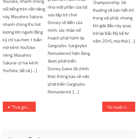
YouTube, nhanh chóng
Championship. Vé
như một phần của bộ
nổi tiếng trên nền tảng
thường sẽ bán hết chỉ
sưu tập trò chơi
này. Masahiro Sakurai
trong vài phút, nhưng
Disney cổ điển của
nhanh chóng thu hút
khi giải đấu này quay
mình, xác nhận kế
lượng lớn người đăng
trở lại Bắc Mỹ kể từ
hoạch phát hành lại
ký chỉ sau hơn 1 tuần
năm 2016, mọi thứ […]
Gargoyles. Gargoyles
mở kênh YouTube
Remastered hiện đang
riêng. Masahiro
được phát triển.
Sakurai có hai kênh
Disney Game đã chính
YouTube, tất cả […]
thức thông báo về việc
phát triển Gargoyles
Remastered. […]
Post
“That girl” ca khúc với giai điệu gây nghiện
Tôi muốn tất cả cho Giáng sinh…? – Kitsune 9 đuôi
navigation