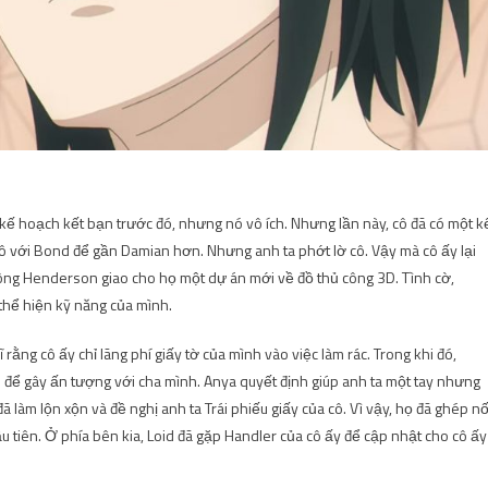
p kế hoạch kết bạn trước đó, nhưng nó vô ích. Nhưng lần này, cô đã có một k
ô với Bond để gần Damian hơn. Nhưng anh ta phớt lờ cô. Vậy mà cô ấy lại
à ông Henderson giao cho họ một dự án mới về đồ thủ công 3D. Tình cờ,
thể hiện kỹ năng của mình.
ng cô ấy chỉ lãng phí giấy tờ của mình vào việc làm rác. Trong khi đó,
h để gây ấn tượng với cha mình. Anya quyết định giúp anh ta một tay nhưng
 đã làm lộn xộn và đề nghị anh ta Trái phiếu giấy của cô. Vì vậy, họ đã ghép nố
đầu tiên. Ở phía bên kia, Loid đã gặp Handler của cô ấy để cập nhật cho cô ấy