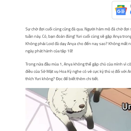
Sự chờ đợi cuối cùng cũng đã qua. Người hâm mộ đã chờ đợi
tuần này. Có, bạn đoán đúng! Yuri cuối cùng sẽ gặp Anya trong
Không phải Loid đã dạy Anya cho đến nay sao? Không mất nhiề
ngày phát hành của tập 18!
Trong nửa đầu mùa 1, Anya không thể gặp chú của mình vì cô 
điều của Sở Mật vụ Hoa Kỳ nghe có vẻ cực kỳ thú vị đối với A
thích Yuri không? Đọc để biết thêm chi tiết.