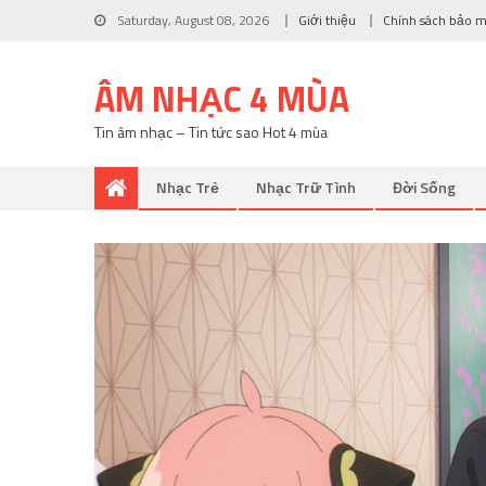
Saturday, August 08, 2026
Giới thiệu
Chính sách bảo 
ÂM NHẠC 4 MÙA
Tin âm nhạc – Tin tức sao Hot 4 mùa
Nhạc Trẻ
Nhạc Trữ Tình
Đời Sống