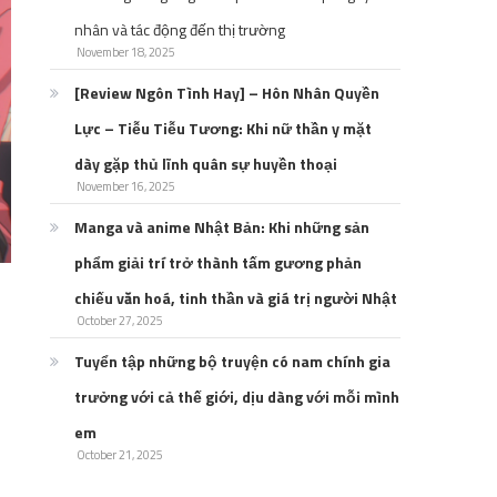
nhân và tác động đến thị trường
November 18, 2025
[Review Ngôn Tình Hay] – Hôn Nhân Quyền
Lực – Tiễu Tiễu Tương: Khi nữ thần y mặt
dày gặp thủ lĩnh quân sự huyền thoại
November 16, 2025
Manga và anime Nhật Bản: Khi những sản
phẩm giải trí trở thành tấm gương phản
chiếu văn hoá, tinh thần và giá trị người Nhật
October 27, 2025
Tuyển tập những bộ truyện có nam chính gia
trưởng với cả thế giới, dịu dàng với mỗi mình
em
October 21, 2025