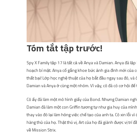
Tóm tắt tập trước!
Spy X Family tập 17 là tất cả về Anya và Damian. Anya đã lậ
hoạch bí mật. Anya cố gắng khoe bức ảnh gia đình mới của c
thất bại! Lớp học nghệ thuật của họ bắt đầu ngay sau đó, v
Damian và Anya ở cùng một nhóm. Vì vậy, cô đã có cơ hội để 
Cô ấy đã làm một mô hình giấy của Bond. Nhưng Damian nghĩ rằ
Damian đã làm một con Griffin tương tự như gia huy của mìn
thay vào đó lại làm hỏng việc chế tạo của anh ta. Cô xin lỗi vì
hàng thủ của họ. Thật thú vị, Art của họ đã giành được vị trí 
về Mission Strix.