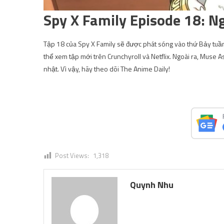
Spy X Family Episode 18: N
Tập 18 của Spy X Family sẽ được phát sóng vào thứ Bảy tuầ
thể xem tập mới trên Crunchyroll và Netflix. Ngoài ra, Muse 
nhật. Vì vậy, hãy theo dõi The Anime Daily!
Post Views:
1,318
Quynh Nhu