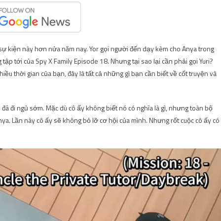
 sự kiện này hơn nửa năm nay. Yor gọi người đến dạy kèm cho Anya trong
 tập tới của Spy X Family Episode 18. Nhưng tại sao lại cần phải gọi Yuri?
u thời gian của bạn, đây là tất cả những gì bạn cần biết về cốt truyện và
đã đi ngủ sớm. Mặc dù cô ấy không biết nó có nghĩa là gì, nhưng toàn bộ
nya. Lần này cô ấy sẽ không bỏ lỡ cơ hội của mình. Nhưng rốt cuộc cô ấy có