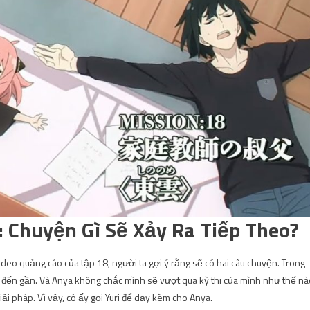
8: Chuyện Gì Sẽ Xảy Ra Tiếp Theo?
video quảng cáo của tập 18, người ta gợi ý rằng sẽ có hai câu chuyện. Trong
ắp đến gần. Và Anya không chắc mình sẽ vượt qua kỳ thi của mình như thế nà
ải pháp. Vì vậy, cô ấy gọi Yuri để dạy kèm cho Anya.