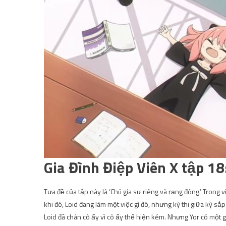
Gia Đình Điệp Viên X tập 1
Tựa đề của tập này là ‘Chú gia sư riêng và rạng đông.’ Trong 
khi đó, Loid đang làm một việc gì đó, nhưng kỳ thi giữa kỳ s
Loid đã chán cô ấy vì cô ấy thể hiện kém. Nhưng Yor có một gi