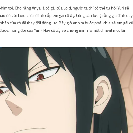
 tới. Cho rằng Anya là cô gái của Loid, người ta chỉ có thể tự hỏi Yuri sẽ
o đó với Loid vì đã đánh cắp em gái cô ấy. Cũng cần lưu ý rằng gia đình duy
 nhân của cô đã thay đổi động lực. Bây giờ anh ta buộc phải chia sẻ em gái c
 được mong đợi của Yuri? Hay cô ấy sẽ chứng minh là một dimwit một lần