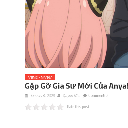
ANIME - MANGA
Gặp Gỡ Gia Sư Mới Của Anya!
January 9, 2023
Quynh Nhu
Comment(0)
Rate this post