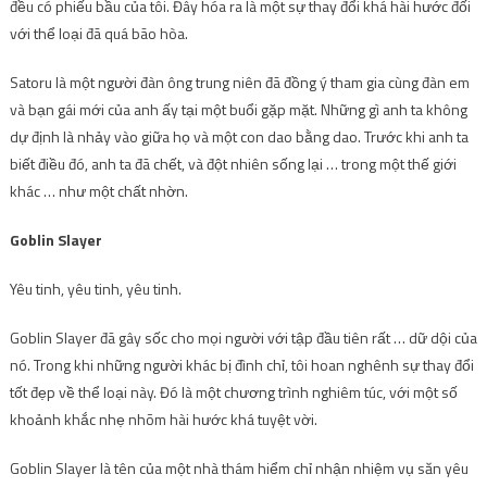
đều có phiếu bầu của tôi. Đây hóa ra là một sự thay đổi khá hài hước đối
với thể loại đã quá bão hòa.
Satoru là một người đàn ông trung niên đã đồng ý tham gia cùng đàn em
và bạn gái mới của anh ấy tại một buổi gặp mặt. Những gì anh ta không
dự định là nhảy vào giữa họ và một con dao bằng dao. Trước khi anh ta
biết điều đó, anh ta đã chết, và đột nhiên sống lại … trong một thế giới
khác … như một chất nhờn.
Goblin Slayer
Yêu tinh, yêu tinh, yêu tinh.
Goblin Slayer đã gây sốc cho mọi người với tập đầu tiên rất … dữ dội của
nó. Trong khi những người khác bị đình chỉ, tôi hoan nghênh sự thay đổi
tốt đẹp về thể loại này. Đó là một chương trình nghiêm túc, với một số
khoảnh khắc nhẹ nhõm hài hước khá tuyệt vời.
Goblin Slayer là tên của một nhà thám hiểm chỉ nhận nhiệm vụ săn yêu