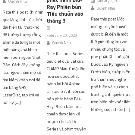
January 2, 2023
Quynh Nhu
Ray Phiên bản
Quynh Nhu
Rate this post Khi nhìn
Tiêu chuẩn vào
Rate this post Một
qua lăng kính của thời
tháng 3
miếng Truyền thuyết
đại hiện tại, thật khó
được biết đến là một
để tưởng tượng rằng
February 20, 2023
thế giới rộng lớn với
anime đã từng là một
Quynh Nhu
nhiều chủng tộc và
mặt hàng khá khan
Rate this post Series
phe phái. Khi thế giới
hiếm bên ngoài Nhật
tiêu diệt quái vật của
bước vào Kỷ nguyên
Bản. Cách đây không
CLAMP Máu-C một lần
Cướp biển, cướp biển
lâu, người hâm mộ sẽ
nữa sẽ được phát
trở thành một nghề
tìm kiếm khắp nơi để
hành lại bởi Anime
phổ biến và sự cạnh
tìm băng VHS,
Limited ở Anh với các
tranh giành quyền lực
LaserDisc, tạp chí và
bản phát hành Blu-
trên biển rất khốc liệt.
bất kỳ […]
Ray Phiên bản Tiêu
Những cuộc chiến […]
chuẩn được lên kế
hoạch cho cả TV
Series và phim truyện