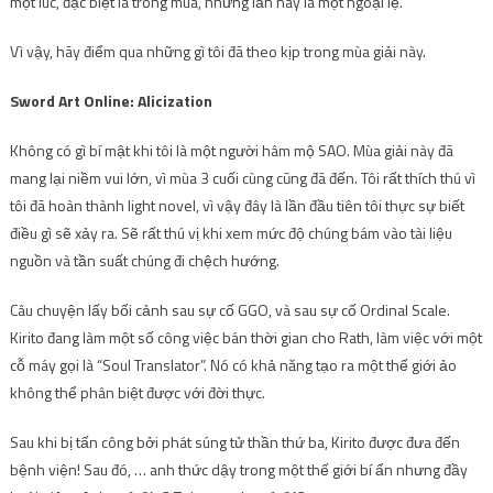
một lúc, đặc biệt là trong mùa, nhưng lần này là một ngoại lệ.
Vì vậy, hãy điểm qua những gì tôi đã theo kịp trong mùa giải này.
Sword Art Online: Alicization
Không có gì bí mật khi tôi là một người hâm mộ SAO. Mùa giải này đã
mang lại niềm vui lớn, vì mùa 3 cuối cùng cũng đã đến. Tôi rất thích thú vì
tôi đã hoàn thành light novel, vì vậy đây là lần đầu tiên tôi thực sự biết
điều gì sẽ xảy ra. Sẽ rất thú vị khi xem mức độ chúng bám vào tài liệu
nguồn và tần suất chúng đi chệch hướng.
Câu chuyện lấy bối cảnh sau sự cố GGO, và sau sự cố Ordinal Scale.
Kirito đang làm một số công việc bán thời gian cho Rath, làm việc với một
cỗ máy gọi là “Soul Translator”. Nó có khả năng tạo ra một thế giới ảo
không thể phân biệt được với đời thực.
Sau khi bị tấn công bởi phát súng tử thần thứ ba, Kirito được đưa đến
bệnh viện! Sau đó, … anh thức dậy trong một thế giới bí ẩn nhưng đầy