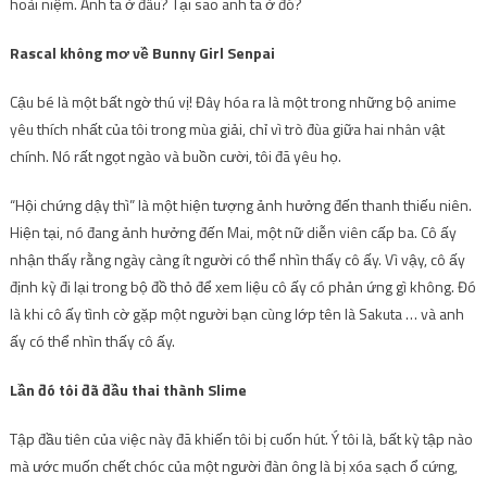
hoài niệm. Anh ta ở đâu? Tại sao anh ta ở đó?
Rascal không mơ về Bunny Girl Senpai
Cậu bé là một bất ngờ thú vị! Đây hóa ra là một trong những bộ anime
yêu thích nhất của tôi trong mùa giải, chỉ vì trò đùa giữa hai nhân vật
chính. Nó rất ngọt ngào và buồn cười, tôi đã yêu họ.
“Hội chứng dậy thì” là một hiện tượng ảnh hưởng đến thanh thiếu niên.
Hiện tại, nó đang ảnh hưởng đến Mai, một nữ diễn viên cấp ba. Cô ấy
nhận thấy rằng ngày càng ít người có thể nhìn thấy cô ấy. Vì vậy, cô ấy
định kỳ đi lại trong bộ đồ thỏ để xem liệu cô ấy có phản ứng gì không. Đó
là khi cô ấy tình cờ gặp một người bạn cùng lớp tên là Sakuta … và anh
ấy có thể nhìn thấy cô ấy.
Lần đó tôi đã đầu thai thành Slime
Tập đầu tiên của việc này đã khiến tôi bị cuốn hút. Ý tôi là, bất kỳ tập nào
mà ước muốn chết chóc của một người đàn ông là bị xóa sạch ổ cứng,