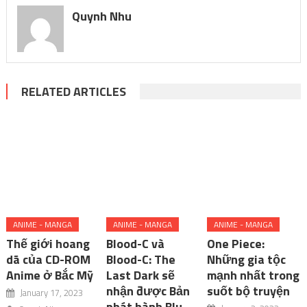
Quynh Nhu
RELATED ARTICLES
ANIME - MANGA
ANIME - MANGA
ANIME - MANGA
Thế giới hoang
Blood-C và
One Piece:
dã của CD-ROM
Blood-C: The
Những gia tộc
Anime ở Bắc Mỹ
Last Dark sẽ
mạnh nhất trong
nhận được Bản
suốt bộ truyện
January 17, 2023
phát hành Blu-