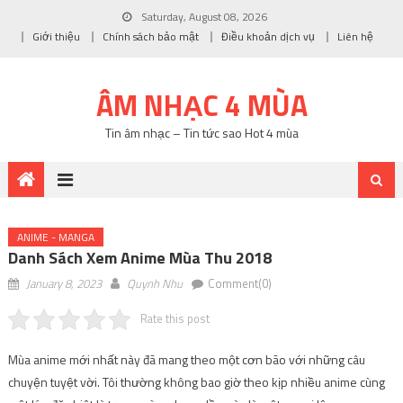
Saturday, August 08, 2026
Giới thiệu
Chính sách bảo mật
Điều khoản dịch vụ
Liên hệ
ÂM NHẠC 4 MÙA
Tin âm nhạc – Tin tức sao Hot 4 mùa
ANIME - MANGA
Danh Sách Xem Anime Mùa Thu 2018
January 8, 2023
Quynh Nhu
Comment(0)
Rate this post
Mùa anime mới nhất này đã mang theo một cơn bão với những câu
chuyện tuyệt vời. Tôi thường không bao giờ theo kịp nhiều anime cùng