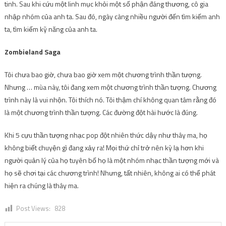
tinh. Sau khi cứu một linh mục khỏi một số phận đáng thương, cô gia
nhập nhóm của anh ta. Sau đó, ngày càng nhiều người đến tìm kiếm anh
ta, tìm kiếm kỹ năng của anh ta.
Zombieland Saga
Tôi chưa bao giờ, chưa bao giờ xem một chương trình thần tượng.
Nhưng … mùa này, tôi đang xem một chương trình thần tượng. Chương
trình này là vui nhộn. Tôi thích nó. Tôi thậm chí không quan tâm rằng đó
là một chương trình thần tượng. Các đường đột hài hước là đúng.
Khi 5 cựu thần tượng nhạc pop đột nhiên thức dậy như thây ma, họ
không biết chuyện gì đang xảy ra! Mọi thứ chỉ trở nên kỳ lạ hơn khi
người quản lý của họ tuyên bố họ là một nhóm nhạc thần tượng mới và
họ sẽ chơi tại các chương trình! Nhưng, tất nhiên, không ai có thể phát
hiện ra chúng là thây ma.
Post Views:
828