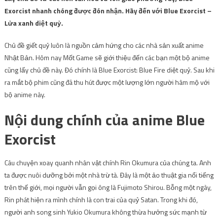
Exorcist nhanh chóng được đón nhận. Hãy đến với Blue Exorcist –
Lửa xanh diệt quỷ.
Chủ đề giết quỷ luôn là nguồn cảm hứng cho các nhà sản xuất anime
Nhật Bản. Hôm nay Mốt Game sẽ giới thiệu đến các bạn một bộ anime
cũng lấy chủ đề này. Đó chính là Blue Exorcist: Blue Fire diệt quỷ. Sau khi
ra mắt bộ phim cũng đã thu hút được một lượng lớn người hâm mộ với
bộ anime này.
Nội dung chính của anime Blue
Exorcist
Câu chuyện xoay quanh nhân vật chính Rin Okumura của chúng ta. Anh
ta được nuôi dưỡng bởi một nhà trừ tà. Đây là một ảo thuật gia nổi tiếng
trên thế giới, mọi người vẫn gọi ông là Fujimoto Shirou. Bỗng một ngày,
Rin phát hiện ra mình chính là con trai của quỷ Satan. Trong khi đó,
người anh song sinh Yukio Okumura không thừa hưởng sức mạnh từ