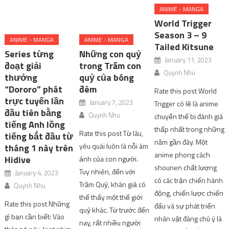
ANIME - MANGA
World Trigger
Season 3 – 9
ANIME - MANGA
ANIME - MANGA
Tailed Kitsune
Series từng
Những con quỷ
January 11, 2023
đoạt giải
trong Trăm con
Quynh Nhu
thưởng
quỷ của bóng
“Dororo” phát
đêm
Rate this post World
trực tuyến lần
January 7, 2023
Trigger có lẽ là anime
đầu tiên bằng
Quynh Nhu
chuyển thể bị đánh giá
tiếng Anh lồng
thấp nhất trong những
Rate this post Từ lâu,
tiếng bắt đầu từ
năm gần đây. Một
yêu quái luôn là nỗi ám
tháng 1 này trên
anime phong cách
Hidive
ảnh của con người.
shounen chất lượng
Tuy nhiên, đến với
January 4, 2023
có các trận chiến hành
Trăm Quỷ, khán giả có
Quynh Nhu
động, chiến lược chiến
thể thấy một thế giới
Rate this post Những
đấu và sự phát triển
quỷ khác. Từ trước đến
gì bạn cần biết: Vào
nhân vật đáng chú ý là
nay, rất nhiều người