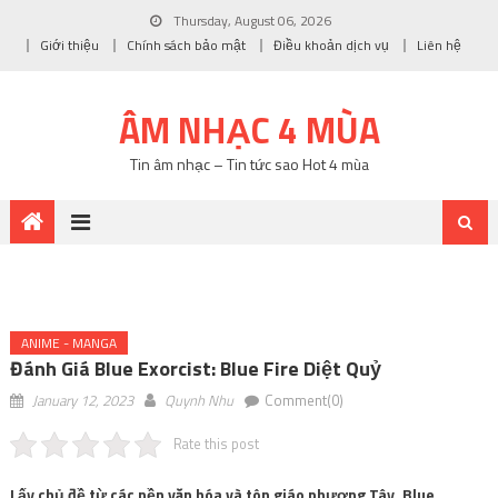
Thursday, August 06, 2026
Giới thiệu
Chính sách bảo mật
Điều khoản dịch vụ
Liên hệ
ÂM NHẠC 4 MÙA
Tin âm nhạc – Tin tức sao Hot 4 mùa
ANIME - MANGA
Đánh Giá Blue Exorcist: Blue Fire Diệt Quỷ
January 12, 2023
Quynh Nhu
Comment(0)
Rate this post
Lấy chủ đề từ các nền văn hóa và tôn giáo phương Tây, Blue