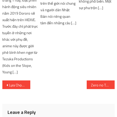
tháng 1 này, loạt phim
không phổ biến. Một
trên thế giới nói chung
hành động siêu nhiên
sự pha trộn […]
và người dân Nhật
năm 2019 Dororo sẽ
Bản nói riêng quan
xuất hiện trên HIDIVE.
tâm đến những câu […]
Trước đây chỉ phát trực
tuyến ở những nơi
khác với phụ đề,
anime này được giới
phê bình khen ngợi từ
Tezuka Productions
(Kids on the Slope,
Young […]
Post
Lựa Chọn Bổn Mạng Mùa Thu 2022: Koukyuu no Karasu – 10
Zero no Tea Time phát hành hình ảnh chính mới thú vị
navigation
Leave a Reply