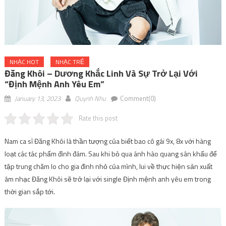
NHẠC HOT
NHẠC TRẺ
Đăng Khôi – Dương Khắc Linh Và Sự Trở Lại Với
“Định Mệnh Anh Yêu Em”
January 13, 2023
Quynh Nhu
Comment(0)
Rate this post
Nam ca sĩ Đăng Khôi là thần tượng của biết bao cô gái 9x, 8x với hàng
loạt các tác phẩm đình đám. Sau khi bỏ qua ánh hào quang sân khấu để
tập trung chăm lo cho gia đình nhỏ của mình, lui về thực hiện sản xuất
âm nhạc Đăng Khôi sẽ trở lại với single Định mệnh anh yêu em trong
thời gian sắp tới.