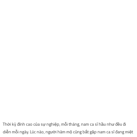
Thời kỳ đỉnh cao của sự nghiệp, mỗi tháng, nam ca sĩ hầu như đều đi
diễn mỗi ngày. Lúc nào, người hâm mộ cũng bắt gặp nam ca sĩ đang miệt
mài chạy show. Được khoảng 10 năm thì nam ca sĩ tạm ngưng hoạt
động ca hát. Anh chia sẻ rằng, bản thân đã đánh mất cảm xúc khi ca hát
và không muốn trở thành một nghệ sĩ vô trách nhiệm.
Cảm ơn khán giả vì đã luôn ghi nhớ và đồng hành cùng Khôi trong sự
nghiệp âm nhạc, sau nhiều năm vắng bóng trên thị trường âm nhạc,
Đăng Khôi vẫn nhận được sự ủng hộ từ người hâm mộ.