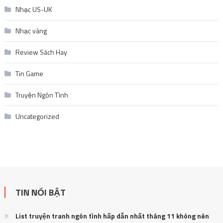
Truyện Ngôn Tình
Uncategorized
TIN NỔI BẬT
List truyện tranh ngôn tình hấp dẫn nhất tháng 11 không nên
bỏ lỡ
November 27, 2025
Giá vàng thế giới giảm 3 phiên liên tiếp: Nguyên nhân và tác động
đến thị trường
November 18, 2025