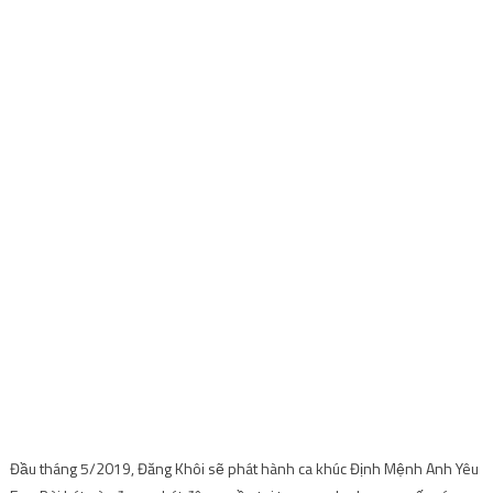
Đầu tháng 5/2019, Đăng Khôi sẽ phát hành ca khúc Định Mệnh Anh Yêu
Em . Bài hát này được phát độc quyền tại trang web nhac.vn, nếu các
bạn là fan hâm mộ của Đăng Khôi thì hãy nhanh chóng truy cập, tạo tài
khoản nghe nhạc để nghe được ca khúc này của nam ca sĩ điển trai
Đăng Khôi nhé.
Post Views:
1,385