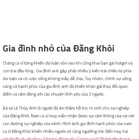
Chàng ca sĩ từng khiến dư luận xôn xao khi công khai bạn gái hotgirl và
con trai đầu lòng. Gia đình anh gặp phải nhiều ý kiến trái chiều từ phía
dư luận và có cuộc sống không mấy dễ chịu. Tuy nhiên, chính sự vững
vàng và hạnh phúc của gia đình anh đã khiến khán giả thay đổi quan
điểm và cảm động với câu chuyện tình yêu của 2 người.
Bà xã Lê Thủy Anh là người đã âm thầm hỗ trợ, hi sinh cho sự nghiệp
của Đăng Khôi. Nam ca sĩ may mắn nhận được sự cảm thông của vợ với
con đường sự nghiệp của mình. Hình ảnh gia đình hạnh phúc của nam
ca sĩ Đăng Khôi khiến nhiều người vô cùng ngưỡng mộ. Đến nay, hai
người đã có với nhau 2 bé trai đáng yêu. Giọng ca Hà Thành tập trung
chăm sóc cho gia đình, tham gia một số gameshow và làm công tác sản
xuất.
Cũng chính Thủy Anh là người đã động viên nam ca sĩ quay lại, tiếp tục
với đam mê ca hát của mình.