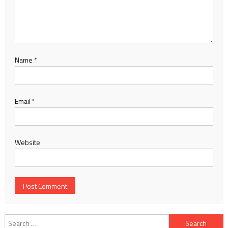
Email
*
Website
Search
for:
TIN MỚI
List truyện tranh ngôn tình hấp dẫn nhất tháng 11 không nên
bỏ lỡ
November 27, 2025