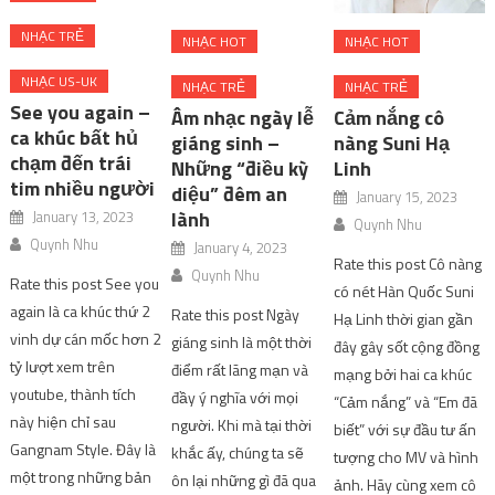
tim nhiều người
diệu” đêm an
January 15, 2023
lành
January 13, 2023
Quynh Nhu
Quynh Nhu
January 4, 2023
Rate this post Cô nàng
Quynh Nhu
Rate this post See you
có nét Hàn Quốc Suni
again là ca khúc thứ 2
Rate this post Ngày
Hạ Linh thời gian gần
vinh dự cán mốc hơn 2
giáng sinh là một thời
đây gây sốt cộng đồng
tỷ lượt xem trên
điểm rất lãng mạn và
mạng bởi hai ca khúc
youtube, thành tích
đầy ý nghĩa với mọi
“Cảm nắng” và “Em đã
này hiện chỉ sau
người. Khi mà tại thời
biết” với sự đầu tư ấn
Gangnam Style. Đây là
khắc ấy, chúng ta sẽ
tượng cho MV và hình
một trong những bản
ôn lại những gì đã qua
ảnh. Hãy cùng xem cô
hit mang tên tuổi
cũng như hướng đến
nàng này có gì đặc biệt
Charlie Puth vươn xa
một năm mới sắp gần
nhé! Cảm […]
ra thị trường âm nhạc
kề. Cũng chính bởi thế
thế giới. Chúng ta hãy
mà vào những mùa
cùng […]
này các […]