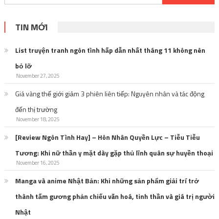
Giá vàng thế giới giảm 3 phiên liên tiếp: Nguyên nhân và tác động
đến thị trường
November 18, 2025
[Review Ngôn Tình Hay] – Hôn Nhân Quyền Lực – Tiễu Tiễu
Tương: Khi nữ thần y mặt dày gặp thủ lĩnh quân sự huyền thoại
November 16, 2025
Manga và anime Nhật Bản: Khi những sản phẩm giải trí trở
thành tấm gương phản chiếu văn hoá, tinh thần và giá trị người
Nhật
October 27, 2025
Tuyển tập những bộ truyện có nam chính gia trưởng với cả thế
giới, dịu dàng với mỗi mình em
October 21, 2025