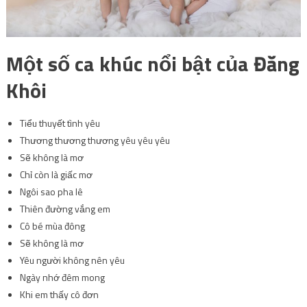
Tiểu thuyết tình yêu
Thương thương thương yêu yêu yêu
Sẽ không là mơ
Chỉ còn là giấc mơ
Ngôi sao pha lê
Thiên đường vắng em
Cô bé mùa đông
Sẽ không là mơ
Yêu người không nên yêu
Ngày nhớ đêm mong
Khi em thấy cô đơn
Tin nhắn tình yêu
Nơi nào bán phép màu
Cây, lá và gió
Vì sao trong anh
Vì đã tìm thấy em