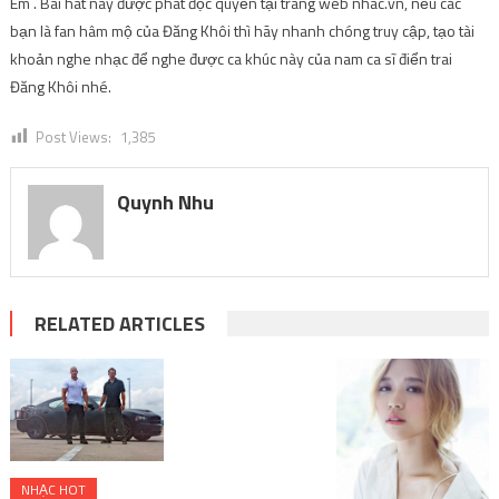
Quynh Nhu
RELATED ARTICLES
NHẠC HOT
NHẠC TRẺ
NHẠC HOT
NHẠC HOT
NHẠC US-UK
NHẠC TRẺ
NHẠC TRẺ
See you again –
Âm nhạc ngày lễ
Cảm nắng cô
ca khúc bất hủ
giáng sinh –
nàng Suni Hạ
chạm đến trái
Những “điều kỳ
Linh