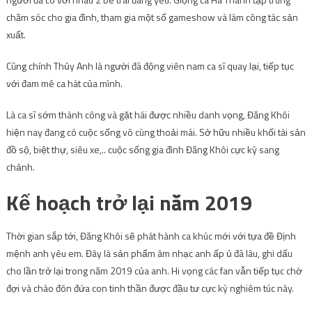
Là ca sĩ sớm thành công và gặt hái được nhiều danh vọng, Đăng Khôi
hiện nay đang có cuộc sống vô cùng thoải mái. Sở hữu nhiều khối tài sản
đồ sộ, biệt thự, siêu xe,.. cuộc sống gia đình Đăng Khôi cực kỳ sang
chảnh.
Kế hoạch trở lại năm 2019
Thời gian sắp tới, Đăng Khôi sẽ phát hành ca khúc mới với tựa đề Định
mệnh anh yêu em. Đây là sản phẩm âm nhạc anh ấp ủ đã lâu, ghi dấu
cho lần trở lại trong năm 2019 của anh. Hi vọng các fan vẫn tiếp tục chờ
đợi và chào đón đứa con tinh thần được đầu tư cực kỳ nghiêm túc này.
Định mệnh anh yêu em được sáng tác bởi nhạc sĩ Dương Khắc Linh,
dưới sự thể hiện của nam ca sĩ Đăng Khôi sẽ được phát hành độc quyền
trên kênh nghe nhạc trực tuyến nhac.vn. Đăng Khôi và Dương Khắc Linh
đã từng hợp tác trước đây và thu được nhiều thành quả cao. Cả hai cũng
là những người bạn thân trong cuộc sống nên cũng có sự ăn ý trong sản
phẩm âm nhạc. Phong cách âm nhạc và vẻ ngoài điển trai của Đăng Khôi