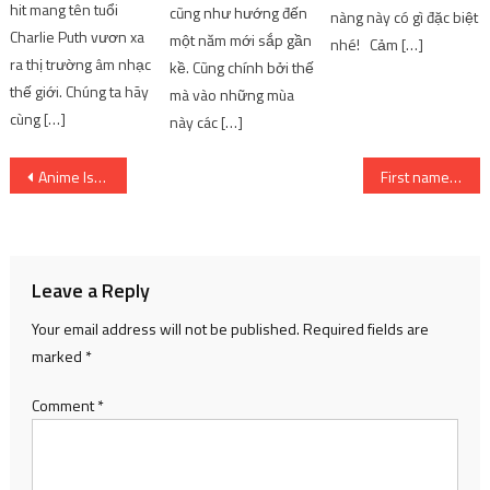
Post
Anime Isekai Ojisan đã bị hủy do … ra phim không kịp!
First name là gì? Cách điền first name vào thông tin cá nhân
navigation
Leave a Reply
Your email address will not be published.
Required fields are
marked
*
Comment
*
Name
*