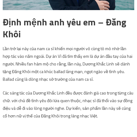
Lần trở lại này của nam ca sĩ khiến mọi người vô cùng tò mò nhờ lần
hợp tác vào năm ngoái. Dự án Vì đã tìm thấy em là dự án đầu tay của hai
người. Nhiều fan hâm mộ cho rằng, lần này, Dương Khắc Linh sẽ dành
tặng Đăng Khôi một ca khúc ballad lãng mạn, ngọt ngào về tình yêu.
Ballad cũng là dòng nhạc sở trường của nam ca sĩ.
Các sáng tác của Dương Khắc Linh đều được đánh giá cao trong từng câu
chữ. với chủ đề tình yêu đôi lứa quen thuộc, nhạc sĩ đã thổi vào sự đồng
điệu và dễ đi vào lòng người nghe. Dự kiến, sản phẩm lần này sẽ củng
cố hơn nữ vị thế của Đăng Khôi trong làng nhạc Việt.