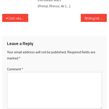
(Primal, Rhinox, Air […]
Post
Cách xóa file cứng đầu ít người biết
Những bộ phim học đường hay nhất mà bạn nên xem
navigation
Leave a Reply
Your email address will not be published.
Required fields are
marked
*
Comment
*