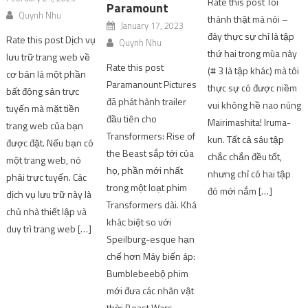
Rate this post Tôi
Paramount
Quynh Nhu
thành thật mà nói –
January 17, 2023
đây thực sự chỉ là tập
Rate this post Dịch vụ
Quynh Nhu
thứ hai trong mùa này
lưu trữ trang web về
Rate this post
(# 3 là tập khác) mà tôi
cơ bản là một phần
Paramanount Pictures
thực sự có được niềm
bất động sản trực
đã phát hành trailer
vui không hề nao núng
tuyến mà mặt tiền
đầu tiên cho
Mairimashita! Iruma-
trang web của bạn
Transformers: Rise of
kun. Tất cả sáu tập
được đặt. Nếu bạn có
the Beast sắp tới của
chắc chắn đều tốt,
một trang web, nó
họ, phần mới nhất
nhưng chỉ có hai tập
phải trực tuyến. Các
trong một loạt phim
đó mới nắm […]
dịch vụ lưu trữ này là
Transformers dài. Khá
chủ nhà thiết lập và
khác biệt so với
duy trì trang web […]
Speilburg-esque hạn
chế hơn Máy biến áp:
Bumblebeebộ phim
mới đưa các nhân vật
thời Beast Wars