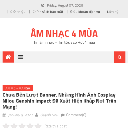
Friday, August 07, 2026
Giới thiệu
Chính sách bảo mật
Điều khoản dịch vụ
Liên hệ
ÂM NHẠC 4 MÙA
Tin âm nhạc – Tin tức sao Hot 4 mùa
ANIME - MANGA
Chưa Đến Lượt Banner, Những Hình Ảnh Cosplay
Nilou Genshin Impact Đã Xuất Hiện Khắp Nơi Trên
Mạng!
January 9, 2023
Quynh Nhu
Comment(0)
Rate this post