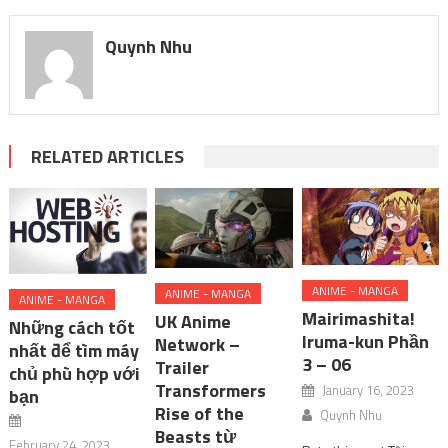
Quynh Nhu
RELATED ARTICLES
ANIME - MANGA
ANIME - MANGA
ANIME - MANGA
Mairimashita!
UK Anime
Những cách tốt
Iruma-kun Phần
Network –
nhất để tìm máy
3 – 06
Trailer
chủ phù hợp với
Transformers
January 16, 2023
bạn
Rise of the
Quynh Nhu
Beasts từ
February 24, 2023