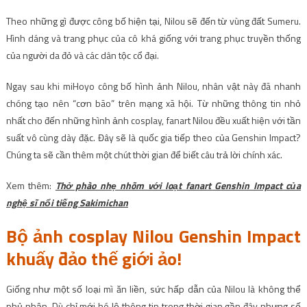
Theo những gì được công bố hiện tại, Nilou sẽ đến từ vùng đất Sumeru.
Hình dáng và trang phục của cô khá giống với trang phục truyền thống
của người da đỏ và các dân tộc cổ đại.
Ngay sau khi miHoyo công bố hình ảnh Nilou, nhân vật này đã nhanh
chóng tạo nên “cơn bão” trên mạng xã hội. Từ những thông tin nhỏ
nhất cho đến những hình ảnh cosplay, fanart Nilou đều xuất hiện với tần
suất vô cùng dày đặc. Đây sẽ là quốc gia tiếp theo của Genshin Impact?
Chúng ta sẽ cần thêm một chút thời gian để biết câu trả lời chính xác.
Xem thêm:
Thở phào nhẹ nhõm với loạt fanart Genshin Impact của
nghệ sĩ nổi tiếng Sakimichan
Bộ ảnh cosplay Nilou Genshin Impact
khuấy đảo thế giới ảo!
Giống như một số loại mì ăn liền, sức hấp dẫn của Nilou là không thể
phủ nhận. Dù chỉ mới hé lộ thông tin trong thời gian gần đây nhưng số