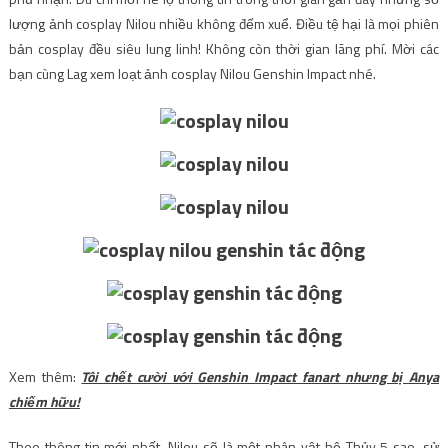
lượng ảnh cosplay Nilou nhiều không đếm xuể. Điều tệ hại là mọi phiên
bản cosplay đều siêu lung linh! Không còn thời gian lãng phí. Mời các
bạn cùng Lag xem loạt ảnh cosplay Nilou Genshin Impact nhé.
Xem thêm:
Tôi chết cười với Genshin Impact fanart nhưng bị Anya
chiếm hữu!
Theo thông tin mới nhất, Nilou sẽ là một nhân vật hệ Thủy 5 sao, sử