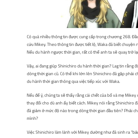
Có quá nhiều thông tin được cung cấp trong chương 268. Đầu 
cứu Mikey. Theo thông tin được tiết lộ, Waka đã biết chuyện 
Nếu du hành ngược thời gian, rất có thể anh ta sẽ quay trở lạ
Vậy, ai đang giúp Shinichiro du hành thời gian? Lag tin rằng 
dòng thời gian cũ. Có thể khi lớn lên Shinichiro đã gặp phải 
du hành thời gian thông qua việc tiếp xúc với Waka.
Nếu để ý, chúng ta sẽ thấy rằng cái chết của bố và mẹ Mikey
thay đổi cho dù anh ấy biết cách. Mikey nói rằng Shinichiro đ
đã giảm ở mức độ nào trong dòng thời gian đầu tiên? Phải ch
mình?
Việc Shinichiro làm lành với Mikey dường như đã sinh ra “bả