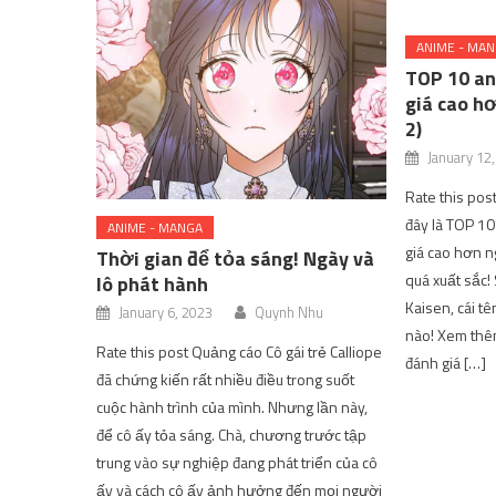
ANIME - MA
TOP 10 an
giá cao h
2)
January 12
Rate this post
đây là TOP 10
ANIME - MANGA
giá cao hơn n
Thời gian để tỏa sáng! Ngày và
quá xuất sắc! 
lô phát hành
Kaisen, cái t
January 6, 2023
Quynh Nhu
nào! Xem thê
Rate this post Quảng cáo Cô gái trẻ Calliope
đánh giá […]
đã chứng kiến ​​rất nhiều điều trong suốt
cuộc hành trình của mình. Nhưng lần này,
để cô ấy tỏa sáng. Chà, chương trước tập
trung vào sự nghiệp đang phát triển của cô
ấy và cách cô ấy ảnh hưởng đến mọi người