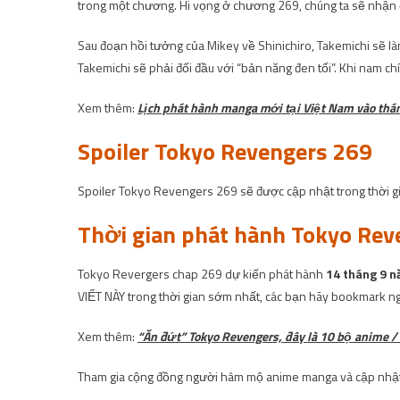
trong một chương. Hi vọng ở chương 269, chúng ta sẽ nhận được
Sau đoạn hồi tưởng của Mikey về Shinichiro, Takemichi sẽ làm 
Takemichi sẽ phải đối đầu với “bản năng đen tối”. Khi nam ch
Xem thêm:
Lịch phát hành manga mới tại Việt Nam vào thá
Spoiler Tokyo Revengers 269
Spoiler Tokyo Revengers 269 sẽ được cập nhật trong thời gi
Thời gian phát hành Tokyo Rev
Tokyo Revergers chap 269 dự kiến ​​phát hành
14 tháng 9 
VIẾT NÀY trong thời gian sớm nhất, các bạn hãy bookmark ng
Xem thêm:
“Ăn đứt” Tokyo Revengers, đây là 10 bộ anime /
Tham gia cộng đồng người hâm mộ anime manga và cập nhật 