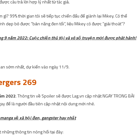
 câu trả lời hợp lý nhất từ ​​tác giả.
gì? 99% thời gian tôi sẽ tiếp tục chiến đấu để giành lại Mikey. Có thể
ính dẹp bỏ được “bản năng đen tối”, liệu Mikey có được “giải thoát”?
ng 9 năm 2022: Cuộc chiến thú tội và vô số truyện mới được phát hành!
an sớm nhất, dự kiến ​​vào ngày 11/9.
ergers 269
năm 2022
. Thông tin về Spoiler sẽ được Lag.vn cập nhật NGAY TRONG BÀI
ay để là người đầu tiên cập nhật nội dung mới nhé.
 manga về xã hội đen, gangster hay nhất
những thông tin nóng hổi tại đây: