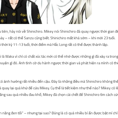
tiên, hãy nói về Shinichiro. Mikey nói Shinichiro đã quay ngược thời gian đ
này – rất có thể Sanzu cũng biết. Shinichiro mất khá sớm – khi mới 23 tuổi.
i thời kỳ 11-13 tuổi, thời điểm mà Hắc Long rất có thể được thành lập.
đó là Waka vì chỉ có chất xúc tác mới có thể nhớ được những gì đã xảy ra tron
chuyện gì đó. Anh tình cờ du hành ngược thời gian và phát hiện ra mình có th
 có ảnh hưởng rất nhiều đến cậu. Đây là những điều mà Shinichiro không th
ã quay lại quá khứ để cứu Mikey. Cụ thể là tiết kiệm như thế nào? Mikey có l
ăng sau quá nhiều đau khổ, Mikey đã chọn cái chết để Shinichiro tìm cách cứ
n năng đen tối” – nhưng tại sao? Đúng là có quá nhiều bí ẩn được bật mí chỉ