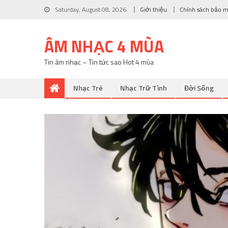
Saturday, August 08, 2026
Giới thiệu
Chính sách bảo 
ÂM NHẠC 4 MÙA
Tin âm nhạc – Tin tức sao Hot 4 mùa
Nhạc Trẻ
Nhạc Trữ Tình
Đời Sống