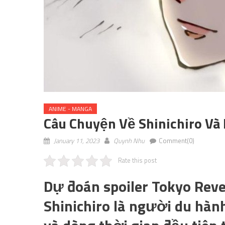
ANIME - MANGA
Câu Chuyện Về Shinichiro Và
January 11, 2023
Quynh Nhu
Comment(0)
Rate this post
Dự đoán spoiler Tokyo Rev
Shinichiro là người du hàn