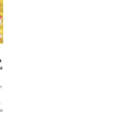
a
u
h
a
âu