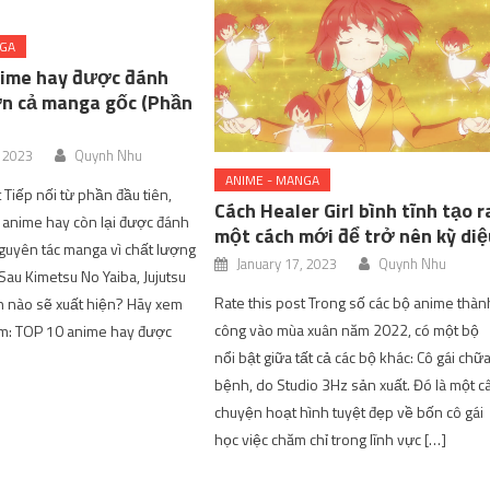
NGA
ime hay được đánh
ơn cả manga gốc (Phần
, 2023
Quynh Nhu
ANIME - MANGA
 Tiếp nối từ phần đầu tiên,
Cách Healer Girl bình tĩnh tạo r
 anime hay còn lại được đánh
một cách mới để trở nên kỳ diệ
guyên tác manga vì chất lượng
January 17, 2023
Quynh Nhu
Sau Kimetsu No Yaiba, Jujutsu
Rate this post Trong số các bộ anime thàn
ên nào sẽ xuất hiện? Hãy xem
công vào mùa xuân năm 2022, có một bộ
m: TOP 10 anime hay được
nổi bật giữa tất cả các bộ khác: Cô gái chữ
bệnh, do Studio 3Hz sản xuất. Đó là một c
chuyện hoạt hình tuyệt đẹp về bốn cô gái
học việc chăm chỉ trong lĩnh vực […]