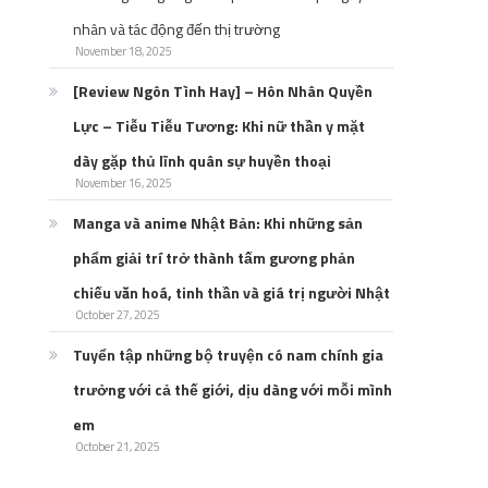
nhân và tác động đến thị trường
November 18, 2025
[Review Ngôn Tình Hay] – Hôn Nhân Quyền
Lực – Tiễu Tiễu Tương: Khi nữ thần y mặt
dày gặp thủ lĩnh quân sự huyền thoại
November 16, 2025
Manga và anime Nhật Bản: Khi những sản
phẩm giải trí trở thành tấm gương phản
chiếu văn hoá, tinh thần và giá trị người Nhật
October 27, 2025
Tuyển tập những bộ truyện có nam chính gia
trưởng với cả thế giới, dịu dàng với mỗi mình
em
October 21, 2025