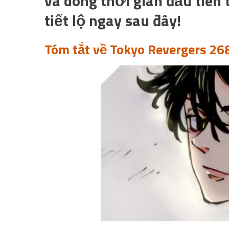
và dòng thời gian đầu tiên
tiết lộ ngay sau đây!
Tóm tắt về Tokyo Revergers 26