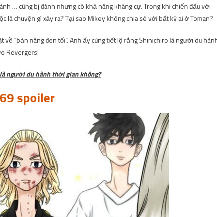
ành … cũng bị đánh nhưng có khả năng kháng cự. Trong khi chiến đấu với
cuộc là chuyện gì xảy ra? Tại sao Mikey không chia sẻ với bất kỳ ai ở Toman?
về “bản năng đen tối”. Anh ấy cũng tiết lộ rằng Shinichiro là người du hàn
kyo Revergers!
 là người du hành thời gian không?
69 spoiler