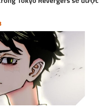
 trong Tokyo Revergers sẽ được
8