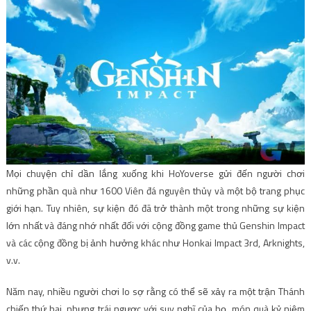
Mọi chuyện chỉ dần lắng xuống khi HoYoverse gửi đến người chơi
những phần quà như 1600 Viên đá nguyên thủy và một bộ trang phục
giới hạn. Tuy nhiên, sự kiện đó đã trở thành một trong những sự kiện
lớn nhất và đáng nhớ nhất đối với cộng đồng game thủ Genshin Impact
và các cộng đồng bị ảnh hưởng khác như Honkai Impact 3rd, Arknights,
v.v.
Năm nay, nhiều người chơi lo sợ rằng có thể sẽ xảy ra một trận Thánh
chiến thứ hai, nhưng trái ngược với suy nghĩ của họ, món quà kỷ niệm