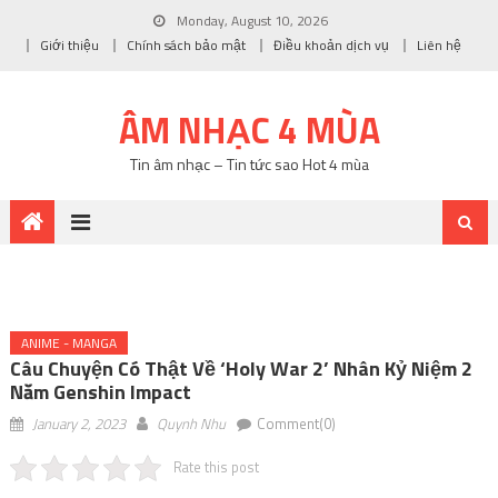
Monday, August 10, 2026
Giới thiệu
Chính sách bảo mật
Điều khoản dịch vụ
Liên hệ
ÂM NHẠC 4 MÙA
Tin âm nhạc – Tin tức sao Hot 4 mùa
ANIME - MANGA
Câu Chuyện Có Thật Về ‘Holy War 2’ Nhân Kỷ Niệm 2
Năm Genshin Impact
January 2, 2023
Quynh Nhu
Comment(0)
Rate this post