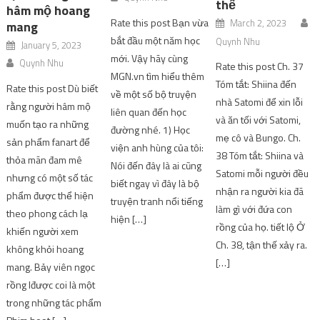
thế
hâm mộ hoang
Rate this post Bạn vừa
March 2, 2023
mang
bắt đầu một năm học
Quynh Nhu
January 5, 2023
mới. Vậy hãy cùng
Quynh Nhu
Rate this post Ch. 37
MGN.vn tìm hiểu thêm
Tóm tắt: Shiina đến
Rate this post Dù biết
về một số bộ truyện
nhà Satomi để xin lỗi
rằng người hâm mộ
liên quan đến học
và ăn tối với Satomi,
muốn tạo ra những
đường nhé. 1) Học
mẹ cô và Bungo. Ch.
sản phẩm fanart để
viện anh hùng của tôi:
38 Tóm tắt: Shiina và
thỏa mãn đam mê
Nói đến đây là ai cũng
Satomi mỗi người đều
nhưng có một số tác
biết ngay vì đây là bộ
nhận ra người kia đã
phẩm được thể hiện
truyện tranh nổi tiếng
làm gì với đứa con
theo phong cách lạ
hiện […]
rồng của họ. tiết lộ Ở
khiến người xem
Ch. 38, tận thế xảy ra.
không khỏi hoang
[…]
mang. Bảy viên ngọc
rồng lđược coi là một
trong những tác phẩm