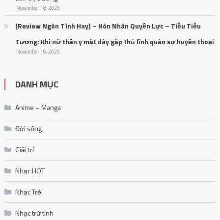
November 18, 2025
[Review Ngôn Tình Hay] – Hôn Nhân Quyền Lực – Tiễu Tiễu
Tương: Khi nữ thần y mặt dày gặp thủ lĩnh quân sự huyền thoại
November 16, 2025
DANH MỤC
Anime – Manga
Đời sống
Giải trí
Nhạc HOT
Nhạc Trẻ
Nhạc trữ tình