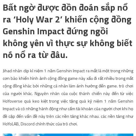
Bất ngờ được đồn đoán sắp nổ
ra ‘Holy War 2’ khiến cộng đồng
Genshin Impact đứng ngồi
không yên vì thực sự không biết
nó nổ ra từ đâu.
Jihad nhân dịp kỉ niệm 1 năm Genshin Impact ra mắt là một trong những
cơn bão khiến hình ảnh cộng đồng game này xấu đi rất nhiều trong mắt
cộng đồng khác bởi những cá nhân làm ảnh hưởng đến game. trò chơi
của người khác. Nguyên nhân của cuộc thánh chiến này đến từ việc
HoYoverse quá keo kiệt trong việc tặng quà kỷ niệm 1 năm Genshin
Impact và có những hành động như cấm tài khoản của người chơi khi họ
đề cập đến vấn đề này trên các nền tảng khác nhau. các nền tảng như
HoYoLAB, Discord chính thức của trò chơi.