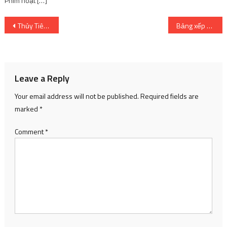
Phim hoạt […]
Post
Thủy Tiên diện váy họa tiết chim hạc trên thảm đỏ
Bảng xếp hạng Anime mùa xuân 2019 Tuần 6: Tôi Chẵn và Bạn Kỳ quặc
navigation
Leave a Reply
Your email address will not be published.
Required fields are
marked
*
Comment
*