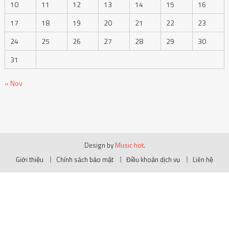
10
11
12
13
14
15
16
17
18
19
20
21
22
23
24
25
26
27
28
29
30
31
« Nov
Design by
Music hot
.
Giới thiệu
Chính sách bảo mật
Điều khoản dịch vụ
Liên hệ