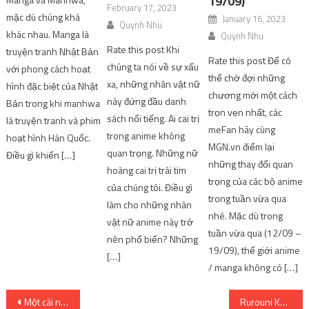
19/09)
February 17, 2023
mặc dù chúng khá
January 16, 2023
Quynh Nhu
khác nhau. Manga là
Quynh Nhu
Rate this post Khi
truyện tranh Nhật Bản
Rate this post Để có
chúng ta nói về sự xấu
với phong cách hoạt
thể chờ đợi những
xa, những nhân vật nữ
hình đặc biệt của Nhật
chương mới một cách
này đứng đầu danh
Bản trong khi manhwa
trọn vẹn nhất, các
sách nổi tiếng. Ai cai trị
là truyện tranh và phim
meFan hãy cùng
trong anime không
hoạt hình Hàn Quốc.
MGN.vn điểm lại
quan trọng. Những nữ
Điều gì khiến […]
những thay đổi quan
hoàng cai trị trái tim
trọng của các bộ anime
của chúng tôi. Điều gì
trong tuần vừa qua
làm cho những nhân
nhé. Mặc dù trong
vật nữ anime này trở
tuần vừa qua (12/09 –
nên phổ biến? Những
19/09), thế giới anime
[…]
/ manga không có […]
Post
Một cái nhìn về các nhân vật phản diện trong Anime
Rurouni Kenshin: Hồi tưởng (Seisou-hen) [Recommendation]