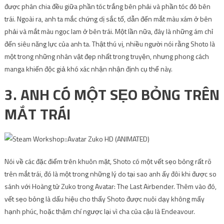
được phân chia đều giữa phần tóc trắng bên phải và phần tóc đỏ bên
trái. Ngoài ra, anh ta mắc chứng dị sắc tố, dẫn đến mắt màu xám ở bên
phải và mắt màu ngọc lam ở bên trái. Một lần nữa, đây là những ám chỉ
đến siêu năng lực của anh ta. Thật thú vị, nhiều người nói rằng Shoto là
một trong những nhân vật đẹp nhất trong truyện, nhưng phong cách
manga khiến độc giả khó xác nhận nhận định cụ thể này.
3. ANH CÓ MỘT SẸO BỎNG TRÊN
MẮT TRÁI
Nói về các đặc điểm trên khuôn mặt, Shoto có một vết sẹo bỏng rất rõ
trên mắt trái, đó là một trong những lý do tại sao anh ấy đôi khi được so
sánh với Hoàng tử Zuko trong Avatar: The Last Airbender. Thêm vào đó,
vết sẹo bỏng là dấu hiệu cho thấy Shoto được nuôi dạy không mấy
hạnh phúc, hoặc thậm chí ngược lại vì cha của cậu là Endeavour.