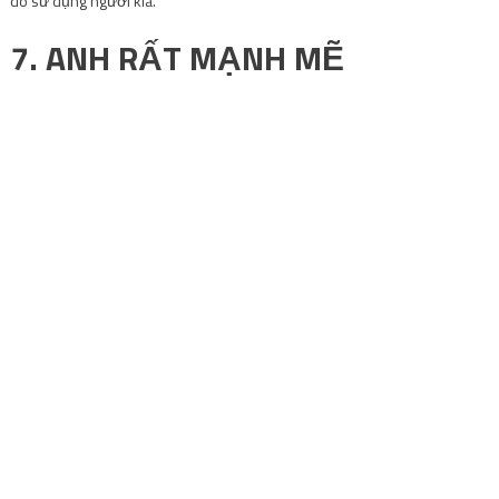
do sử dụng người kia.
7. ANH RẤT MẠNH MẼ