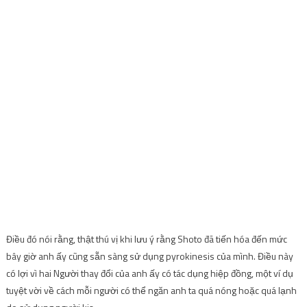
Điều đó nói rằng, thật thú vị khi lưu ý rằng Shoto đã tiến hóa đến mức
bây giờ anh ấy cũng sẵn sàng sử dụng pyrokinesis của mình. Điều này
có lợi vì hai Người thay đổi của anh ấy có tác dụng hiệp đồng, một ví dụ
tuyệt vời về cách mỗi người có thể ngăn anh ta quá nóng hoặc quá lạnh