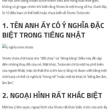
nơi học sinh đang chuẩn bị trở thành siêu anh hùng toàn thời gian,
không có gì ngạc nhiên khi biết rằng Shoto là một trong số họ. Dưới đây
là 10 điều bạn có thể biết hoặc chưa biết về Shoto Todoroki:
1. TÊN ANH ẤY CÓ Ý NGHĨA ĐẶC
BIỆT TRONG TIẾNG NHẬT
Shoto chứa chữ kanji cho “đốt cháy” và “đóng băng”. Điều này đề cập
đến những thay đổi của nó. Mặt khác, Todoroki chỉ là một họ phổ biến
của người Nhật, mặc dù thật thú vị khi lưu ý rằng nó được viết bằng một
chữ kanji có thể có nghĩa là “bùng nổ” hoặc một từ khác là “tiếng ầm ầm,
ầm ầm”.
2. NGOẠI HÌNH RẤT KHÁC BIỆT
Một lưu ý liên quan, ngoại hình của Shoto rất khác biệt, vì tóc của anh ấy