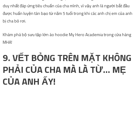
duy nhất đáp ứng tiêu chuẩn của cha mình, vì vậy anh là người bắt đầu
được huấn luyện tàn bạo từ năm 5 tuổi trong khi các anh chị em của anh
bị cha bỏ rơi.
Khám phá bộ sưu tập lớn áo hoodie My Hero Academia trong cửa hàng
MHA!
9. VẾT BỎNG TRÊN MẶT KHÔNG
PHẢI CỦA CHA MÀ LÀ TỪ… MẸ
CỦA ANH ẤY!