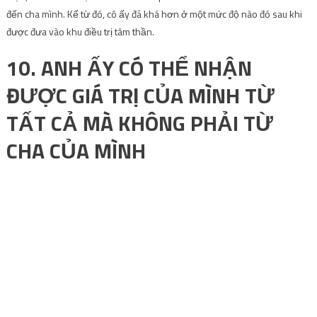
đến cha mình. Kể từ đó, cô ấy đã khá hơn ở một mức độ nào đó sau khi
được đưa vào khu điều trị tâm thần.
10. ANH ẤY CÓ THỂ NHẬN
ĐƯỢC GIÁ TRỊ CỦA MÌNH TỪ
TẤT CẢ MÀ KHÔNG PHẢI TỪ
CHA CỦA MÌNH