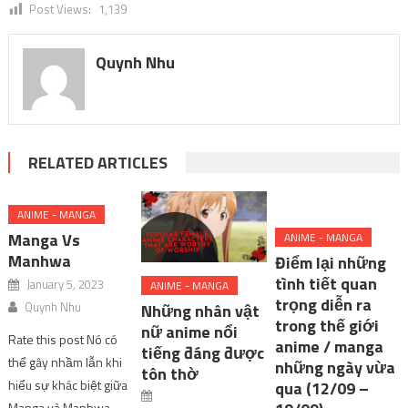
Post Views:
1,139
Quynh Nhu
RELATED ARTICLES
ANIME - MANGA
Manga Vs
ANIME - MANGA
Manhwa
Điểm lại những
tình tiết quan
January 5, 2023
ANIME - MANGA
trọng diễn ra
Quynh Nhu
Những nhân vật
trong thế giới
nữ anime nổi
Rate this post Nó có
anime / manga
tiếng đáng được
thể gây nhầm lẫn khi
những ngày vừa
tôn thờ
hiểu sự khác biệt giữa
qua (12/09 –
Manga và Manhwa,