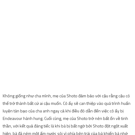
Không giống như cha mình, mẹ của Shoto đảm bảo với cậu rằng cậu có
thể trở thành bất cứ ai cậu muốn. Cô ấy sẽ can thiệp vào quá trình huấn
luyện tàn bạo của cha anh ngay cả khi điều đó dẫn đến việc cô ấy bị
Endeavour hành hung. Cuối cùng, mẹ của Shoto trở nên bất ổn về tinh
thần, với kết quả đáng tiếc là khi bà bị bất ngờ bởi Shoto đột ngột xuất
hiện, bà đã ném một ấm nước sôi vì phía bên trái của bà khiến bà nhớ