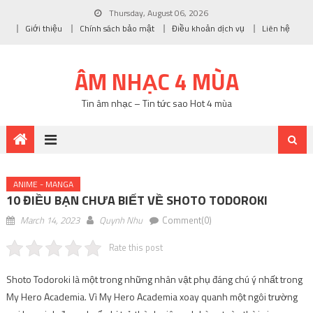
Thursday, August 06, 2026
Giới thiệu
Chính sách bảo mật
Điều khoản dịch vụ
Liên hệ
ÂM NHẠC 4 MÙA
Tin âm nhạc – Tin tức sao Hot 4 mùa
ANIME - MANGA
10 ĐIỀU BẠN CHƯA BIẾT VỀ SHOTO TODOROKI
March 14, 2023
Quynh Nhu
Comment(0)
Rate this post
Shoto Todoroki là một trong những nhân vật phụ đáng chú ý nhất trong
My Hero Academia. Vì My Hero Academia xoay quanh một ngôi trường