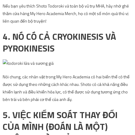
Nếu bạn yêu thích Shoto Todoroki và toàn bộ vũ trụ MHA, hãy nhớ ghé
thăm cửa hàng My Hero Academia Merch, họ có một số món quà thú vị
liên quan đến bộ truyện!
4. NÓ CÓ CẢ CRYOKINESIS VÀ
PYROKINESIS
Nói chung, các nhân vật trong My Hero Academia có hai biến thể có thể
được sử dụng theo những cách khác nhau. Shoto có cả khả năng điều
khiển lạnh và điều khiển hỏa lực, có thể được sử dụng tương ứng cho
bên trái và bên phải cơ thể của anh ấy.
5. VIỆC KIỂM SOÁT THAY ĐỔI
CỦA MÌNH (ĐOÁN LÀ MỘT)