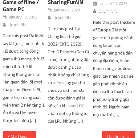
Game offline /
SharingFunVN
January 11, 2023
Game PC
January 2, 2023
Quynh Nhu
January 13, 2023
Quynh Nhu
Rate this post Truckers
Quynh Nhu
Rate this post Tại
of Europe 3 là một
Rate this post Ra khỏi
Chung kết Thế giới
game mô phỏng hành
tay là tựa game kinh dị
2022 (CKTG 2022),
động lái xe, vận
rất được cộng đồng
Gen.G Esports (Gen.G)
chuyển hàng hóa đến
game thủ mong chờ đã
là một trong những đội
đúng địa điểm, hoàn
chính thức hé lộ
được đánh giá cao
thành công việc được
những thông tin mới
nhất. Không chỉ là ứng
giao, tuy nhiên bạn sẽ
liên quan đến lối chơi
cử viên sáng giá cho
gặp phải rất nhiều
của game. Được biết,
chức vô địch, Gen.G
điều và thử thách cần
game hiện đang xuất
còn được đánh giá là
phải xử lý trong quá
hiện trên 2 nền tảng là
sẽ giúp khu vực LCK
trình đó. Người hâm
Ấn ấn và Hơi nước.
chấm dứt sự thống trị
mộ của trò […]
Được biêt đên […]
của LPL. Những […]
Post
Mai Davika tỏa sáng trên sàn catwalk ở Pháp
Quyền Linh kính trọng mẹ chồng hiếm có của ‘Hoa khôi Bolero’ Đam San