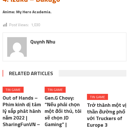
Anime: My Hero Academia.
Post Views:
1,030
Quynh Nhu
RELATED ARTICLES
TIN GAME
TIN GAME
Out of Hands –
Gen.G Chovy:
TIN GAME
Phim kinh dị tâm
“Nếu phải chọn
Trở thành một vị
lý sắp phát hành
một đối thủ, tôi
thần đường phố
năm 2022 |
sẽ chọn JD
với Truckers of
SharingFunVN –
Gaming” |
Europe 3