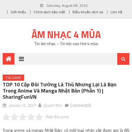
Saturday, August 08, 2026
Giới thiệu
Chính sách bảo mật
Điều khoản dịch vụ
Liên hệ
ÂM NHẠC 4 MÙA
Tin âm nhạc – Tin tức sao Hot 4 mùa
TIN GAME
TOP 10 Cặp Đôi Tưởng Là Thù Nhưng Lại Là Bạn
Trong Anime Và Manga Nhật Bản (Phần 1) |
SharingFunVN
January 12, 2023
Quynh Nhu
Comment(0)
Rate this post
Trong anime và manga Nhật Bản, có một loại nhân vật được gọi là đối