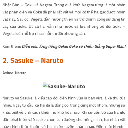
Nhật Bản – Goku và Vegeta. Trong quá khứ, Vegeta từng là một nhân
vật phản diện và Goku đã phải rất vất vả mới có thể hạ gục được nhân
vật này. Sau đó, Vegeta dần hướng thiện và trở thành cộng sự đáng tin
cậy của Goku. Dù cả hai vẫn như nước và lửa nhưng bộ đôi Goku –
Vegeta luôn hỗ trợ nhau mỗi khi đối phương cần.
Xem thêm:
Diễn viên lồng tiếng Goku: Goku sẽ chiến thắng Super Man!
2. Sasuke – Naruto
Anime: Naruto
Naruto và Sasuke là kiểu cặp đôi điển hình vừa là bạn vừa là kẻ thù của
nhau. Ngay từ đầu, cả hai đã là đồng đội trong cùng một nhóm, nhưng sự
khác biệt về tính cách khiến họ khó hòa hợp. Khi sự tiến bộ của Naruto
dần phát triển và Sasuke chọn con đường cho riêng mình, hai nhân vật
này chính thức thuộc về hai chiến tuyến khác nhau. Đến cuối Naruto,