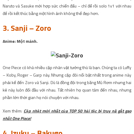
Naruto và Sasuke mới hợp sức chiến đấu – chỉ để rồi solo 1v1 với nhau
để rồi kết thúc bằng một hình ảnh không thể đẹp hơn.
3. Sanji – Zoro
Anime: Một mảnh.
One Piece có khá nhiều cặp nhân vật tưởng thù là bạn. Chúng ta có Luffy
– Koby, Roger – Garp này. Nhưng cặp đôi nổi bật nhất trong anime này
phải kể đến Zoro và Sanji. Dù là đồng đội trong băng Mũ Rơm nhưng hai
kẻ này luôn đối đầu với nhau. Tất nhiên họ quan tâm đến nhau, nhưng
phần lớn thời gian họ nói chuyện với nhau.
Xem thêm:
Cập nhật mới nhất của TOP 50 hải tặc bị truy nã gắt gao
nhất One Piece!
4. Izuku – Bakugo