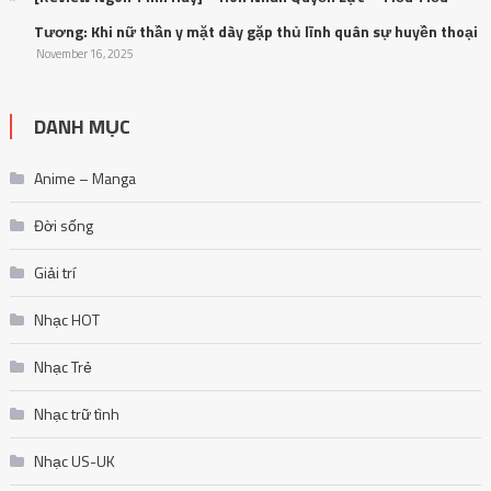
Tương: Khi nữ thần y mặt dày gặp thủ lĩnh quân sự huyền thoại
November 16, 2025
DANH MỤC
Anime – Manga
Đời sống
Giải trí
Nhạc HOT
Nhạc Trẻ
Nhạc trữ tình
Nhạc US-UK