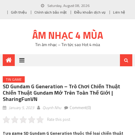
Saturday, August 08, 2026
Giới thiệu
Chính sách bảo mật
Điều khoản dịch vụ
Liên hệ
ÂM NHẠC 4 MÙA
Tin âm nhạc – Tin tức sao Hot 4 mùa
TIN GAME
SD Gundam G Generation – Trò Chơi Chiến Thuật
Chiến Thuật Gundam Mở Trên Toàn Thế Giới |
SharingFunVN
January 5, 2023
Quynh Nhu
Comment(0)
Rate this post
Tựa game SD Gundam G Generation thuộc thể loại chiến thuật