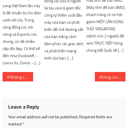
máy tính để bàn AMD
đóng vai vừa là người
sang Việt Nam lần này
(Máy tính để bàn AMD),
lái tàu vừa là giám đốc
là để chuẩn bị cho đám
khách hàng có cơ hội
công ty! Kiểm soát đầu
cưới với Lily. Trong
giành MỘT LẦN DÙNG
máy của bạn và phát
cộng đồng LoL nói
THỬ SINGAPORE
triển đế chế đường sắt
riêng và Esports nói
(dành cho 2 người) để
của bạn bằng cách
chung, có rất nhiều
xem TRỰC TIẾP Vòng
đàm phán các giao dịch
cặp đôi đẹp. Có thể kể
chung kết Quốc tế […]
và phát triển mạng
đến như Doublelift –
lưới của bạn. […]
Leena Xu, Doinb – […]
Post
Những con quỷ xảo quyệt! Ngày và lô phát hành
Không còn anh hùng III [Game Review]
navigation
Leave a Reply
Your email address will not be published.
Required fields are
marked
*