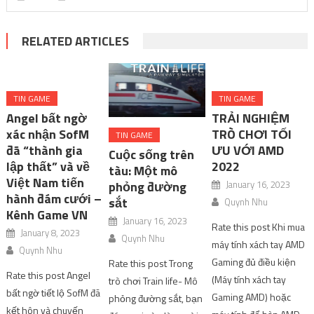
RELATED ARTICLES
TIN GAME
TIN GAME
Angel bất ngờ
TRẢI NGHIỆM
xác nhận SofM
TRÒ CHƠI TỐI
TIN GAME
đã “thành gia
ƯU VỚI AMD
Cuộc sống trên
lập thất” và về
2022
tàu: Một mô
Việt Nam tiến
January 16, 2023
phỏng đường
hành đám cưới –
sắt
Quynh Nhu
Kênh Game VN
January 16, 2023
Rate this post Khi mua
January 8, 2023
Quynh Nhu
máy tính xách tay AMD
Quynh Nhu
Gaming đủ điều kiện
Rate this post Trong
Rate this post Angel
(Máy tính xách tay
trò chơi Train life- Mô
bất ngờ tiết lộ SofM đã
Gaming AMD) hoặc
phỏng đường sắt, bạn
kết hôn và chuyến