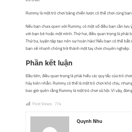
Rummy là một trò chơi bảng chiến lược có thể chơi cùng bạ
Nếu bạn chưa quen với Rummy, có một số điều bạn cần lưu ý t
với bạn bè hoặc một mình. Thứ hai, điều quan trọng là phải bi
Thứ ba, luyện tập tạo nên sự hoàn hảo! Nếu bạn có thể bắt đ
bạn sẽ nhanh chóng trở thành một tay chơi chuyên nghiệp.
Phần kết luận
Đầu tiên, điều quan trọng là phải hiểu các quy tắc của trò chơ
hãy kiên nhẫn. Rummy có thể là một trò chơi khó chịu, nhưng
bao giờ quên rằng Rummy là một trò chơi xã hội. Vì vậy, đừn
Post Views:
774
Quynh Nhu