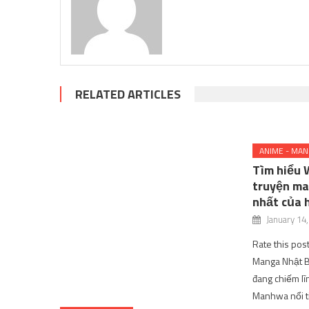
RELATED ARTICLES
ANIME - MA
Tìm hiểu 
truyện m
nhất của 
January 14
ANIME - MANGA
Rate this pos
Tanaka-kun luôn bơ phờ
Manga Nhật B
(Tanaka-kun wa Itsumo
đang chiếm lĩ
Kedaruge) 1080p Đặc biệt Âm
Manhwa nổi ti
thanh kép HEVC