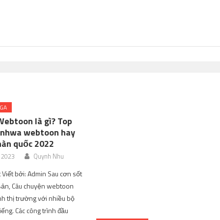
NGA
ANIME - MANGA
Webtoon là gì? Top
Top 8 nhân vật ‘nấm lùn’ được
anhwa webtoon hay
yêu thích nhất trong anime, to
hàn quốc 2022
5 được mệnh danh là ông bố
quốc dân
, 2023
Quynh Nhu
January 12, 2023
Quynh Nhu
t Viết bởi: Admin Sau cơn sốt
Rate this post Dưới đây là danh sách 8
ản, Câu chuyện webtoon
nhân vật anime có chiều cao khá khiêm tố
nh thị trường với nhiều bộ
nhưng lại chiếm được cảm tình của đông
ếng. Các công trình đầu