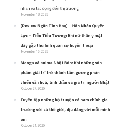
nhân và tác động đến thị trường
November 18, 2025
[Review Ngôn Tình Hay] – Hôn Nhân Quyền
Lực – Tiễu Tiễu Tương: Khi nữ thần y mặt
dày gặp thủ lĩnh quân sự huyền thoại
November 16, 2025
Manga và anime Nhật Bản: Khi những sản
phẩm giải trí trở thành tấm gương phản
chiếu văn hoá, tinh thần và giá trị người Nhật
October 27, 2025
Tuyển tập những bộ truyện có nam chính gia
trưởng với cả thế giới, dịu dàng với mỗi mình
em
October 21, 2025