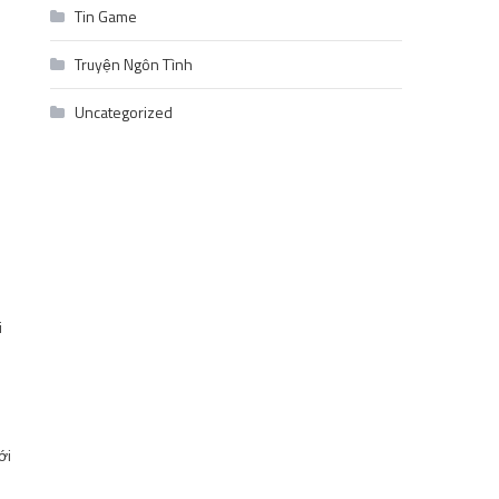
Tin Game
Truyện Ngôn Tình
u
Uncategorized
i
ới