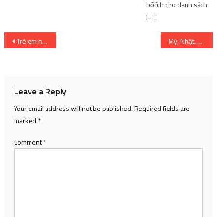
bổ ích cho danh sách
[…]
Post
Trẻ em nhập viện tăng đột biến do nhiễm virus adenovirus
Mỹ, Nhật, Hàn là những thị trường game lớn nhất của Trung Quốc – Kênh Game VN
navigation
Leave a Reply
Your email address will not be published.
Required fields are
marked
*
Comment
*