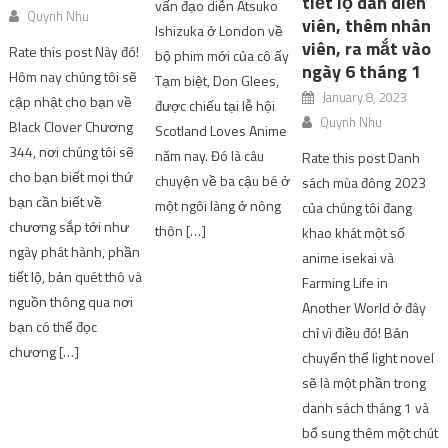
tiết lộ dàn diễn
vấn đạo diễn Atsuko
Quynh Nhu
viên, thêm nhân
Ishizuka ở London về
viên, ra mắt vào
Rate this post Này đó!
bộ phim mới của cô ấy
ngày 6 tháng 1
Hôm nay chúng tôi sẽ
Tạm biệt, Don Glees,
January 8, 2023
cập nhật cho bạn về
được chiếu tại lễ hội
Quynh Nhu
Black Clover Chương
Scotland Loves Anime
344, nơi chúng tôi sẽ
năm nay. Đó là câu
Rate this post Danh
cho bạn biết mọi thứ
chuyện về ba cậu bé ở
sách mùa đông 2023
bạn cần biết về
một ngôi làng ở nông
của chúng tôi đang
chương sắp tới như
thôn […]
khao khát một số
ngày phát hành, phần
anime isekai và
tiết lộ, bản quét thô và
Farming Life in
nguồn thông qua nơi
Another World ở đây
bạn có thể đọc
chỉ vì điều đó! Bản
chương […]
chuyển thể light novel
sẽ là một phần trong
danh sách tháng 1 và
bổ sung thêm một chút