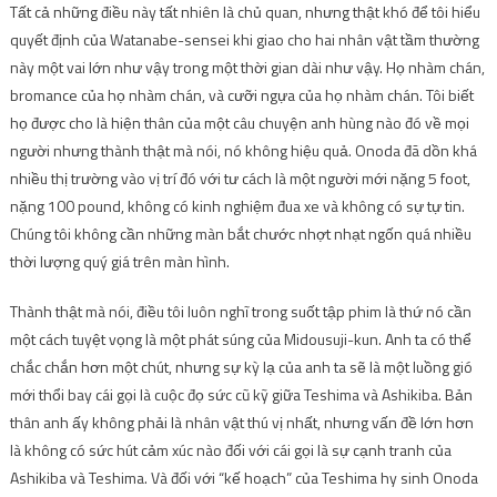
Tất cả những điều này tất nhiên là chủ quan, nhưng thật khó để tôi hiểu
quyết định của Watanabe-sensei khi giao cho hai nhân vật tầm thường
này một vai lớn như vậy trong một thời gian dài như vậy. Họ nhàm chán,
bromance của họ nhàm chán, và cưỡi ngựa của họ nhàm chán. Tôi biết
họ được cho là hiện thân của một câu chuyện anh hùng nào đó về mọi
người nhưng thành thật mà nói, nó không hiệu quả. Onoda đã dồn khá
nhiều thị trường vào vị trí đó với tư cách là một người mới nặng 5 foot,
nặng 100 pound, không có kinh nghiệm đua xe và không có sự tự tin.
Chúng tôi không cần những màn bắt chước nhợt nhạt ngốn quá nhiều
thời lượng quý giá trên màn hình.
Thành thật mà nói, điều tôi luôn nghĩ trong suốt tập phim là thứ nó cần
một cách tuyệt vọng là một phát súng của Midousuji-kun. Anh ta có thể
chắc chắn hơn một chút, nhưng sự kỳ lạ của anh ta sẽ là một luồng gió
mới thổi bay cái gọi là cuộc đọ sức cũ kỹ giữa Teshima và Ashikiba. Bản
thân anh ấy không phải là nhân vật thú vị nhất, nhưng vấn đề lớn hơn
là không có sức hút cảm xúc nào đối với cái gọi là sự cạnh tranh của
Ashikiba và Teshima. Và đối với “kế hoạch” của Teshima hy sinh Onoda