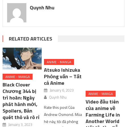
Quynh Nhu
RELATED ARTICLES
ANIME - MANGA
Atsuko Ishizuka
Phỏng vấn – Tất
ANIME - MANGA
cả Anime
Black Clover
January 6, 2023
Chương 344 bị
ANIME - MANGA
trì hoãn: Ngày
Quynh Nhu
Video đầu tiên
phát hành mới,
Rate this post Của
của anime về
Spoilers, Bản
Farming Life in
Andrew Osmond. Mùa
quét thô và rò rỉ
Another World
hè này, tôi đã phỏng
January 3, 2023