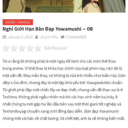
ANIME - MANGA
Nghỉ Giới Hạn Bàn Đạp Yowamushi – 08
January 2, 2023
Quynh Nhu
Comment(0)
Rate this post
Tôi e rằng đó không phải là một ngày tốt lành cho các môn thể thao
trong anime. Vì thể thao là khóa học chính của loạt phim này, nên đó là
một vấn đề. May mắn thay, nó không bị rửa trôi nhiều như tuần này
Gián
điệp x Gia đình,
nhưng đây là một tập khá yếu bởi
Yowapeda
tiêu chuẩn.
Tôi ghét phải đập một chiếc lốp xe đạp chết, nhưng vấn đề thực sự là ở
Teshima. Không phải ngẫu nhiên mà khi các học sinh năm ba (này, ít
nhất chúng ta mới gặp họ lần đầu tiên sau một thời gian) tốt nghiệp và
TeshimAoyagi chuyển sang vị trí đồng đạo diễn.
Bàn đạp Yowamushi
nhúng một vài bậc về chất lượng. Và chết tiệt, anh ta sẽ không biến mất.