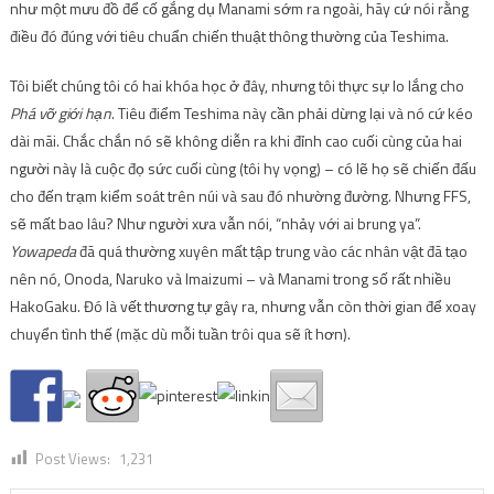
như một mưu đồ để cố gắng dụ Manami sớm ra ngoài, hãy cứ nói rằng
điều đó đúng với tiêu chuẩn chiến thuật thông thường của Teshima.
Tôi biết chúng tôi có hai khóa học ở đây, nhưng tôi thực sự lo lắng cho
Phá vỡ giới hạn
. Tiêu điểm Teshima này cần phải dừng lại và nó cứ kéo
dài mãi. Chắc chắn nó sẽ không diễn ra khi đỉnh cao cuối cùng của hai
người này là cuộc đọ sức cuối cùng (tôi hy vọng) – có lẽ họ sẽ chiến đấu
cho đến trạm kiểm soát trên núi và sau đó nhường đường. Nhưng FFS,
sẽ mất bao lâu? Như người xưa vẫn nói, “nhảy với ai brung ya”.
Yowapeda
đã quá thường xuyên mất tập trung vào các nhân vật đã tạo
nên nó, Onoda, Naruko và Imaizumi – và Manami trong số rất nhiều
HakoGaku. Đó là vết thương tự gây ra, nhưng vẫn còn thời gian để xoay
chuyển tình thế (mặc dù mỗi tuần trôi qua sẽ ít hơn).
Post Views:
1,231