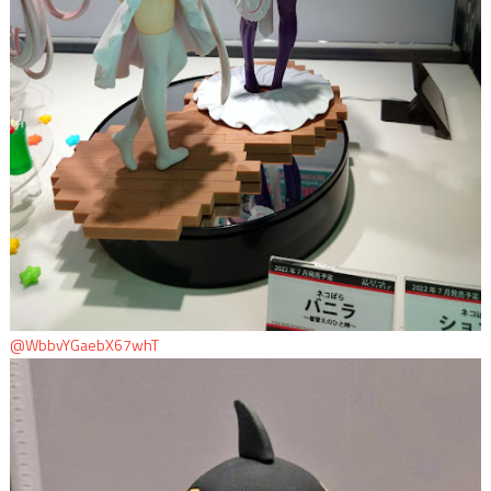
@WbbvYGaebX67whT