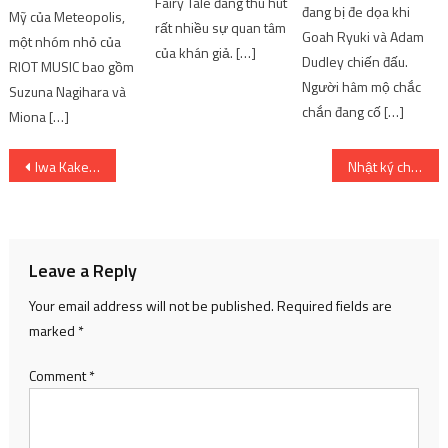
Fairy Tale đang thu hút
đang bị đe dọa khi
Mỹ của Meteopolis,
rất nhiều sự quan tâm
Goah Ryuki và Adam
một nhóm nhỏ của
của khán giả. […]
Dudley chiến đấu.
RIOT MUSIC bao gồm
Người hâm mộ chắc
Suzuna Nagihara và
chắn đang cố […]
Miona […]
Post
Iwa Kakeru có tốt không?
Nhật ký chất nhờn có phải là Canon không?
navigation
Leave a Reply
Your email address will not be published.
Required fields are
marked
*
Comment
*