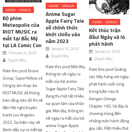
ANIME - MANGA
ANIME - MANGA
Anime Sugar
Bộ phim
Apple Fairy Tale
ANIME - MANGA
Meteopolis của
sẽ chính thức
Kết thúc trận
RIOT MUSIC ra
khởi chiếu vào
đấu! Ngày và lô
mắt tại Bắc Mỹ
năm 2023
phát hành
tại LA Comic Con
January 12, 2023
January 4, 2023
February 6, 2023
Quynh Nhu
Quynh Nhu
Quynh Nhu
Rate this post Mới đây,
Rate this post Quảng
Rate this post Brave
thông tin về ngày ra
cáo Xếp hàng với ngày
Group, SuperYellow và
mắt của bộ anime
phát hành cuối cùng
Công ty âm nhạc ảo
Sugar Apple Fairy Tale
trong tuần này là
RIOT MUSIC đã thông
đang thu hút rất nhiều
Kengan Omega
báo rằng siêu đô thị sẽ
sự quan tâm của khán
Chapter 182. Và đây là
đến Hội nghị truyện
giả. Mới đây, thông tin
chương mang đến
tranh Los Angeles
về ngày ra mắt của bộ
những màn hành động
2022. Sự kiện này sẽ
anime Sugar Apple
gay cấn. Rất nhiều thứ
đánh dấu sự ra mắt tại