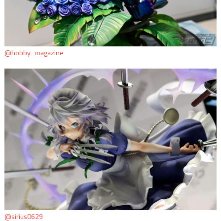
@hobby_magazine
@sirius0629