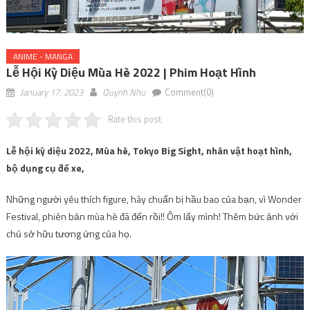
ANIME - MANGA
Lễ Hội Kỳ Diệu Mùa Hè 2022 | Phim Hoạt Hình
January 17, 2023
Quynh Nhu
Comment(0)
Rate this post
Lễ hội kỳ diệu 2022, Mùa hè, Tokyo Big Sight, nhân vật hoạt hình,
bộ dụng cụ để xe,
Những người yêu thích figure, hãy chuẩn bị hầu bao của bạn, vì Wonder
Festival, phiên bản mùa hè đã đến rồi!! Ôm lấy mình! Thêm bức ảnh với
chủ sở hữu tương ứng của họ.