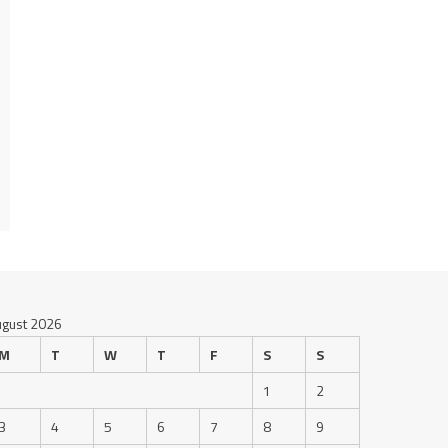
ugust 2026
M
T
W
T
F
S
S
1
2
3
4
5
6
7
8
9