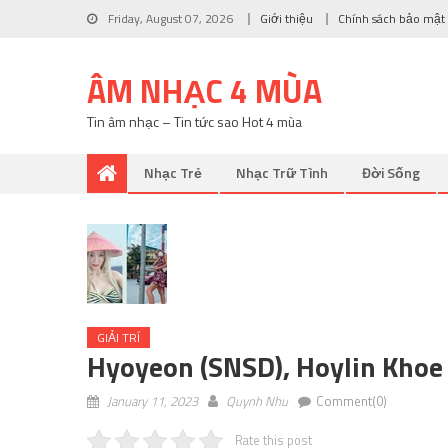
Friday, August 07, 2026
Giới thiệu
Chính sách bảo mật
ÂM NHẠC 4 MÙA
Tin âm nhạc – Tin tức sao Hot 4 mùa
Nhạc Trẻ
Nhạc Trữ Tình
Đời Sống
GIẢI TRÍ
Hyoyeon (SNSD), Hoylin Kho
January 11, 2023
Quynh Nhu
Comment(0)
Rate this post