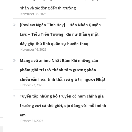
nhân và tác động đến thị trường
November 18, 2025
[Review Ngôn Tình Hay] – Hôn Nhân Quyền
Lực – Tiễu Tiễu Tương: Khi nữ thần y mặt
dày gặp thủ lĩnh quân sự huyền thoại
November 16, 2025
Manga và anime Nhật Bản: Khi những sản
phẩm giải trí trở thành tấm gương phản
chiếu văn hoá, tinh thần và giá trị người Nhật
October 27, 2025
Tuyển tập những bộ truyện có nam chính gia
trưởng với cả thế giới, dịu dàng với mỗi mình
em
October 21, 2025