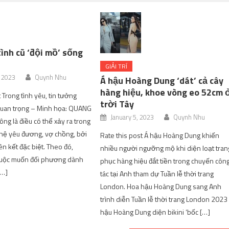
ình cũ ‘đội mồ’ sống
GIẢI TRÍ
, 2023
Quynh Nhu
Á hậu Hoàng Dung ‘dát’ cả cây
hàng hiệu, khoe vòng eo 52cm 
 Trong tình yêu, tin tưởng
trời Tây
 quan trọng – Minh họa: QUANG
January 5, 2023
Quynh Nhu
ng là điều có thể xảy ra trong
hệ yêu đương, vợ chồng, bởi
Rate this post Á hậu Hoàng Dung khiến
ên kết đặc biệt. Theo đó,
nhiều người ngưỡng mộ khi diện loạt tran
cuộc muốn đối phương dành
phục hàng hiệu đắt tiền trong chuyến côn
[…]
tác tại Anh tham dự Tuần lễ thời trang
London. Hoa hậu Hoàng Dung sang Anh
trình diễn Tuần lễ thời trang London 2023
hậu Hoàng Dung diện bikini ‘bốc […]