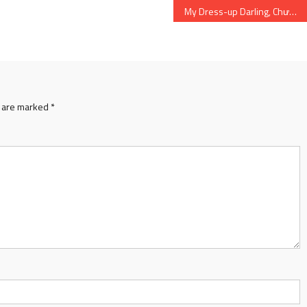
My Dress-up Darling, Chương 84: Ngày phát hành, Quét thô, Đếm ngược, Spoilers, Đọc trực tuyến
s are marked
*