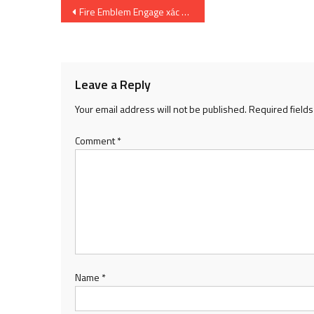
Post
Fire Emblem Engage xác nhận ngày phát hành trong trailer mới | SharingFunVN – Game offline / Game PC
navigation
Leave a Reply
Your email address will not be published.
Required field
Comment
*
Name
*