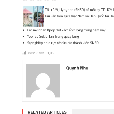
Tối 13/9, Hyoyeon (SNSD) có mặt tại TP.HCM bi
lưu văn hóa giữa Việt Nam và Hàn Quốc tại Hà
Các mỹ nhân Kpop “lột xác” ấn tượng trong năm nay
Yoo Jae Suk bị fan Trung quay lưng
Sự nghiệp solo rực rỡ của các thành viên SNSD
Post Views:
1,056
Quynh Nhu
RELATED ARTICLES