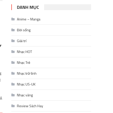
DANH MỤC
Anime – Manga
Đời sống
Giải trí
ở
Nhạc HOT
Nhạc Trẻ
g
Nhạc trữ tình
g
Nhạc US-UK
Nhạc vàng
 Á
Review Sách Hay