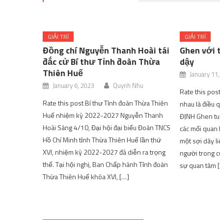
GIẢI TRÍ
GIẢI TRÍ
Đồng chí Nguyễn Thanh Hoài tái
Ghen với t
đắc cử Bí thư Tỉnh đoàn Thừa
dậy
Thiên Huế
January 11
January 6, 2023
Quynh Nhu
Rate this post
Rate this post Bí thư Tỉnh đoàn Thừa Thiên
nhau là điều
Huế nhiệm kỳ 2022-2027 Nguyễn Thanh
ĐỊNH Ghen tuô
Hoài Sáng 4/10, Đại hội đại biểu Đoàn TNCS
các mối quan 
Hồ Chí Minh tỉnh Thừa Thiên Huế lần thứ
một sợi dây li
XVI, nhiệm kỳ 2022-2027 đã diễn ra trọng
người trong 
thể. Tại hội nghị, Ban Chấp hành Tỉnh đoàn
sự quan tâm 
Thừa Thiên Huế khóa XVI, […]