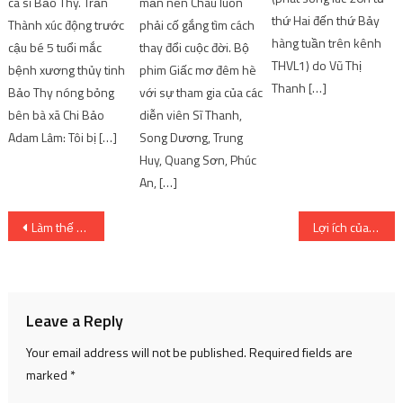
ca sĩ Bảo Thy. Trấn
mắn nên Châu luôn
thứ Hai đến thứ Bảy
Thành xúc động trước
phải cố gắng tìm cách
hàng tuần trên kênh
cậu bé 5 tuổi mắc
thay đổi cuộc đời. Bộ
THVL1) do Vũ Thị
bệnh xương thủy tinh
phim Giấc mơ đêm hè
Thanh […]
Bảo Thy nóng bỏng
với sự tham gia của các
bên bà xã Chi Bảo
diễn viên Sĩ Thanh,
Adam Lâm: Tôi bị […]
Song Dương, Trung
Huy, Quang Sơn, Phúc
An, […]
Post
Làm thế nào để Vẽ Shantae? (Hướng dẫn vẽ dễ dàng)
Lợi ích của Hoạt hình 2D
navigation
Leave a Reply
Your email address will not be published.
Required fields are
marked
*