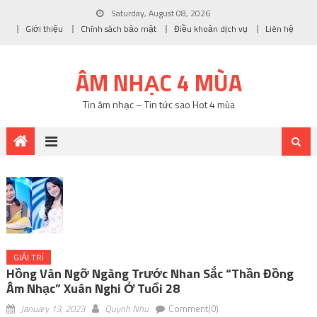
Saturday, August 08, 2026
Giới thiệu
Chính sách bảo mật
Điều khoản dịch vụ
Liên hệ
ÂM NHẠC 4 MÙA
Tin âm nhạc – Tin tức sao Hot 4 mùa
GIẢI TRÍ
Hồng Vân Ngỡ Ngàng Trước Nhan Sắc “thần Đồng
Âm Nhạc” Xuân Nghi Ở Tuổi 28
January 13, 2023
Quynh Nhu
Comment(0)