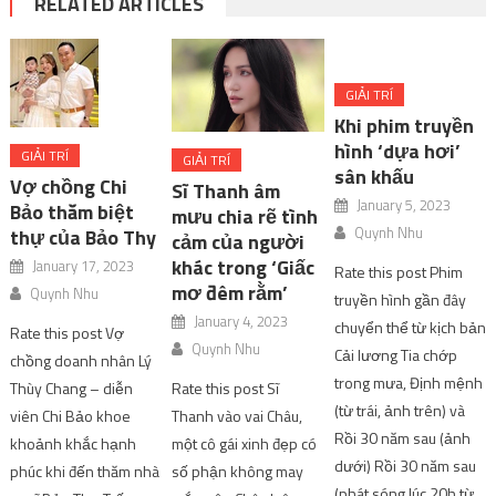
RELATED ARTICLES
GIẢI TRÍ
Khi phim truyền
hình ‘dựa hơi’
GIẢI TRÍ
GIẢI TRÍ
sân khấu
Vợ chồng Chi
Sĩ Thanh âm
January 5, 2023
Bảo thăm biệt
mưu chia rẽ tình
Quynh Nhu
thự của Bảo Thy
cảm của người
khác trong ‘Giấc
January 17, 2023
Rate this post Phim
mơ đêm rằm’
Quynh Nhu
truyền hình gần đây
January 4, 2023
chuyển thể từ kịch bản
Rate this post Vợ
Quynh Nhu
Cải lương Tia chớp
chồng doanh nhân Lý
trong mưa, Định mệnh
Thùy Chang – diễn
Rate this post Sĩ
(từ trái, ảnh trên) và
viên Chi Bảo khoe
Thanh vào vai Châu,
Rồi 30 năm sau (ảnh
khoảnh khắc hạnh
một cô gái xinh đẹp có
dưới) Rồi 30 năm sau
phúc khi đến thăm nhà
số phận không may
(phát sóng lúc 20h từ