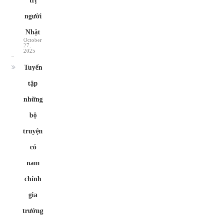
trị
người
Nhật
October
27,
2025
Tuyển
tập
những
bộ
truyện
có
nam
chính
gia
trưởng