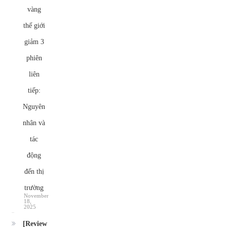
vàng
thế giới
giảm 3
phiên
liên
tiếp:
Nguyên
nhân và
tác
động
đến thị
trường
November
18,
2025
[Review