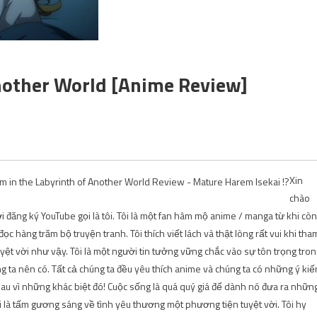
nother World [Anime Review]
Xin
chào
i đăng ký YouTube gọi là tôi. Tôi là một fan hâm mộ anime / manga từ khi còn
c hàng trăm bộ truyện tranh. Tôi thích viết lách và thật lòng rất vui khi tha
yệt vời như vậy. Tôi là một người tin tưởng vững chắc vào sự tôn trọng tro
 ta nên có. Tất cả chúng ta đều yêu thích anime và chúng ta có những ý kiến 
au vì những khác biệt đó! Cuộc sống là quá quý giá để dành nó đưa ra nhữn
i là tấm gương sáng về tình yêu thương một phương tiện tuyệt vời. Tôi hy