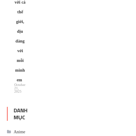
với cả
thế
giới,
dịu
dàng
với
mỗi
mình
em
October
21,
2025
DANH
MỤC
Anime