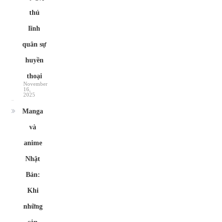
thủ
lĩnh
quân sự
huyền
thoại
November
16,
2025
Manga
và
anime
Nhật
Bản:
Khi
những