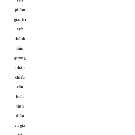
sản
phẩm
giải trí
trở
thành
tấm
gương
phản
chiếu
văn
hoá,
tinh
thần
và giá