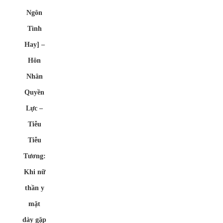
Ngôn
Tình
Hay] –
Hôn
Nhân
Quyền
Lực –
Tiễu
Tiễu
Tương:
Khi nữ
thần y
mặt
dày gặp