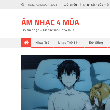
Friday, August 07, 2026
Giới thiệu
Chính sách bảo mật
ÂM NHẠC 4 MÙA
Tin âm nhạc – Tin tức sao Hot 4 mùa
Nhạc Trẻ
Nhạc Trữ Tình
Đời Sống