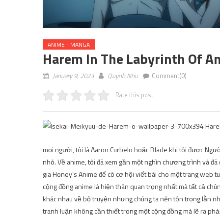
ANIME - MANGA
Harem In The Labyrinth Of A
January 9, 2023
Quynh Nhu
Comment(0)
Rate this post
mọi người, tôi là Aaron Curbelo hoặc Blade khi tôi được Ngườ
nhỏ. Về anime, tôi đã xem gần một nghìn chương trình và đã đọ
gia Honey’s Anime để có cơ hội viết bài cho một trang web tu
cộng đồng anime là hiện thân quan trọng nhất mà tất cả chúng
khác nhau về bộ truyện nhưng chúng ta nên tôn trọng lẫn nh
tranh luận không cần thiết trong một cộng đồng mà lẽ ra phả