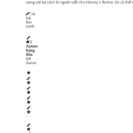
vọng với tư cách là người viết cho Honey’s Anime, tôi có th
Các
bài
báo
trước
5
Anime
hàng
đầu
bởi
Aaron