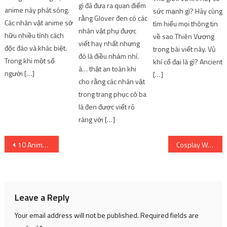
gì đã đưa ra quan điểm
anime này phát sóng.
sức mạnh gì? Hãy cùng
rằng Glover đen có các
Các nhân vật anime sở
tìm hiểu mọi thông tin
nhân vật phụ được
hữu nhiều tính cách
về sao Thiên Vương
viết hay nhất nhưng
độc đáo và khác biệt.
trong bài viết này. Vũ
đó là điều nhảm nhí.
Trong khi một số
khí cổ đại là gì? Ancient
à… thật an toàn khi
người […]
[…]
cho rằng các nhân vật
trong trang phục cỏ ba
lá đen được viết rõ
ràng với […]
Post
10 Anime Like The Eminence in Shadow – 9 Kitsune có đuôi
Cosplay White Rabbit – Take me
navigation
Leave a Reply
Your email address will not be published.
Required fields are