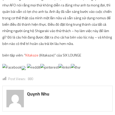
như AFO nói rằng mọi thứ không diễn ra đúng như anh ta mong đợi, thì
quân bài vẫn có lợi cho anh ta. Anh ấy đã sẵn sàng bước vào cuộc chiến
trong cơ thể thật của mình một lần nữa và sẵn sàng sử dụng nomus để
biến điều đó thành hiện thực. Điều đó đặt lòng trung thành của tất cả
những người ủng hộ Shigaraki vào thử thách – họ làm việc này để làm
gì? Đó là câu hỏi đang được đặt ra cho cả hai bên vào lúc này – và không
bên nào có thể trì hoãn câu trả lời lâu hơn nữa.
biên tập viên: “
Kitakaze
(Kitakaze)” của SIX LOUNGE
Post Views:
880
Quynh Nhu