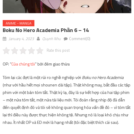
ANIME - MANGA
Boku No Hero Academia Phần 6 – 14
January 4, 2023
Quynh Nhu
Comment(0)
Rate this post
OP: “
Của chúng tôi
” bởi đêm giao thừa
Tóm lại các đợt là một rủi ro nghề nghiệp với
Boku no Hero Academia
(như với hầu hết mọi shounen dài tập). Thật không may, bắt đầu các tập
phim với một bản tóm tắt. Thật kỳ lạ, đây là sự kết hợp của hai tập phim
– một nửa tóm tắt, một nửa tài liệu mới. Tôi đoán rằng nhịp độ đã dẫn
đến quyết định đó và tôi sẽ không quan trọng hóa vấn đề đó – vì tóm tắt
lại thì điều này được thực hiện không tệ. Nhưng nó là loại khó chịu như
nhau. Ít nhất OP và ED mới là hạng nhất (tôi đặc biệt thích cái sau).