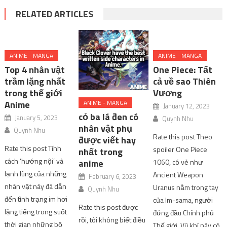
RELATED ARTICLES
ANIME - MANGA
ANIME - MANGA
Top 4 nhân vật
One Piece: Tất
trầm lặng nhất
cả về sao Thiên
trong thế giới
Vương
Anime
ANIME - MANGA
January 12, 2023
cỏ ba lá đen có
January 5, 2023
Quynh Nhu
nhân vật phụ
Quynh Nhu
Rate this post Theo
được viết hay
Rate this post Tính
spoiler One Piece
nhất trong
cách ‘hướng nội’ và
1060, có vẻ như
anime
lạnh lùng của những
Ancient Weapon
February 6, 2023
nhân vật này đã dẫn
Uranus nằm trong tay
Quynh Nhu
đến tình trạng im hơi
của Im-sama, người
Rate this post được
lặng tiếng trong suốt
đứng đầu Chính phủ
rồi, tôi không biết điều
thời gian những bộ
Thế giới. Vũ khí này có