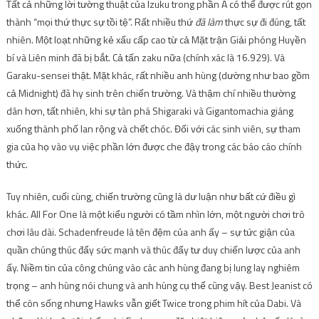
Tất cả những lời tường thuật của Izuku trong phần A có thể được rút gọn
thành “mọi thứ thực sự tồi tệ”. Rất nhiều thứ
đã làm
thực sự đi đúng, tất
nhiên. Một loạt những kẻ xấu cấp cao từ cả Mặt trận Giải phóng Huyền
bí và Liên minh đã bị bắt. Cả tấn zaku nữa (chính xác là 16.929). Và
Garaku-sensei thật. Mặt khác, rất nhiều anh hùng (dường như bao gồm
cả Midnight) đã hy sinh trên chiến trường. Và thậm chí nhiều thường
dân hơn, tất nhiên, khi sự tàn phá Shigaraki và Gigantomachia giáng
xuống thành phố lan rộng và chết chóc. Đối với các sinh viên, sự tham
gia của họ vào vụ việc phần lớn được che đậy trong các báo cáo chính
thức.
Tuy nhiên, cuối cùng, chiến trường cũng là dư luận như bất cứ điều gì
khác. All For One là một kiểu người có tầm nhìn lớn, một người chơi trò
chơi lâu dài. Schadenfreude là tên đệm của anh ấy – sự tức giận của
quần chúng thúc đẩy sức mạnh và thúc đẩy tư duy chiến lược của anh
ấy. Niềm tin của công chúng vào các anh hùng đang bị lung lay nghiêm
trọng – anh hùng nói chung và anh hùng cụ thể cũng vậy. Best Jeanist có
thể còn sống nhưng Hawks vẫn giết Twice trong phim hít của Dabi. Và