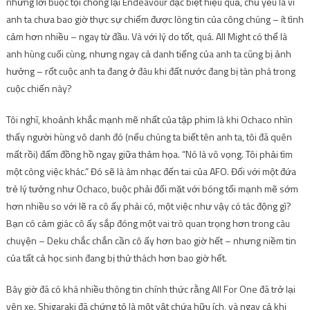
những lời buộc tội chống lại Endeavour đặc biệt hiệu quả, chủ yếu là vì
anh ta chưa bao giờ thực sự chiếm được lòng tin của công chúng – ít tình
cảm hơn nhiều – ngay từ đầu. Và với lý do tốt, quá. All Might có thể là
anh hùng cuối cùng, nhưng ngay cả danh tiếng của anh ta cũng bị ảnh
hưởng – rốt cuộc anh ta đang ở đâu khi đất nước đang bị tàn phá trong
cuộc chiến này?
Tôi nghĩ, khoảnh khắc mạnh mẽ nhất của tập phim là khi Ochaco nhìn
thấy người hùng vô danh đó (nếu chúng ta biết tên anh ta, tôi đã quên
mất rồi) đấm đồng hồ ngay giữa thảm họa. “Nó là vô vọng. Tôi phải tìm
một công việc khác.” Đó sẽ là âm nhạc đến tai của AFO. Đối với một đứa
trẻ lý tưởng như Ochaco, buộc phải đối mặt với bóng tối mạnh mẽ sớm
hơn nhiều so với lẽ ra cô ấy phải có, một việc như vậy có tác động gì?
Bạn có cảm giác cô ấy sắp đóng một vai trò quan trọng hơn trong câu
chuyện – Deku chắc chắn cần cô ấy hơn bao giờ hết – nhưng niềm tin
của tất cả học sinh đang bị thử thách hơn bao giờ hết.
Bây giờ đã có khá nhiều thông tin chính thức rằng All For One đã trở lại
yên xe. Shigaraki đã chứng tỏ là một vật chứa hữu ích, và ngay cả khi